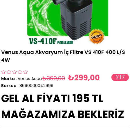
Venus Aqua Akvaryum İç Filtre VS 410F 400 L/S
4W
₺299,00
17
%
₺360,00
Marka
:
Venus Aqua
İndirim
Barkod
:
8690000042999
GEL AL FİYATI 195 TL
MAĞAZAMIZA BEKLERİZ