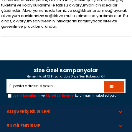
tüketimi ve kolay kullanımı ile tatlı su akvaryumları için ideal bir
çözümdür. Akvaryumunuzda temiz ve sağlıklı bir ortam sağlayarak,
akvaryum canlılarınızın sağlıklı ve mutlu kalmasına yardımcı olur. Bu
cihaz, akvaryum sahiplerinin ihtiyaçlarını karşılayacak nitelikte
güvenilir ve pratik bir üründür.
Size Özel Kampanyalar
Hemen Kayıt Ol Fırsatlardan Önce Sen Haberdar Ol!
Üyelik koşullarını
ve
kişisel verilerimin
korunmasını kabul ediyorum.
ALIŞVERİŞ BİLGİLERİ
BİLGİLENDİRME