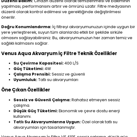
Düzenli Bakım:
Cihazın düzenli olarak temizlenmesi ve bakımının
yapılması, performansını artırır ve ömrünü uzatır. Filtre medyasının
düzenli olarak kontrol edilmesi ve gerektiğinde değiştirilmesi
önerilir.
Doğru Konumlandırma:
İç filtreyi akvaryumunuzun içinde uygun bir
yere yerleştirerek, suyun tüm alanlarda etkili bir şekilde sirküle
olmasını sağlayabilirsiniz. Bu, akvaryumunuzun her zaman temiz ve
sağlıklı kalmasını sağlar.
Venus Aqua Akvaryum İç Filtre Teknik Özellikler
Su Çevirme Kapasitesi:
400 L/S
Güç Tüketimi:
4W
Çalışma Prensibi:
Sessiz ve güvenli
Uyumluluk:
Tatlı su akvaryumları
Öne Çıkan Özellikler
Sessiz ve Güvenli Çalışma:
Rahatsız etmeyen sessiz
çalışma.
Düşük Güç Tüketimi:
Ekonomik ve çevre dostu enerji
kullanımı.
Tatlı Su Akvaryumlarına Uygun:
Özel olarak tatlı su
akvaryumları için tasarlanmıştır.
Venus Aqua Akvaryum İç Filtre VS 410F, sessiz çalışma, düşük güç