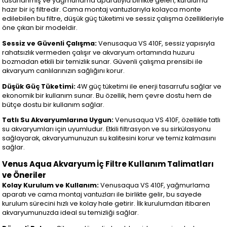
tasarlanmış ve yağmurlama aparatıyla birlikte gelen, kuruluma
hazır bir iç filtredir. Cama montaj vantuzlarıyla kolayca monte
edilebilen bu filtre, düşük güç tüketimi ve sessiz çalışma özellikleriyle
öne çıkan bir modeldir.
Sessiz ve Güvenli Çalışma:
Venusaqua VS 410F, sessiz yapısıyla
rahatsızlık vermeden çalışır ve akvaryum ortamında huzuru
bozmadan etkili bir temizlik sunar. Güvenli çalışma prensibi ile
akvaryum canlılarınızın sağlığını korur.
Düşük Güç Tüketimi:
4W güç tüketimi ile enerji tasarrufu sağlar ve
ekonomik bir kullanım sunar. Bu özellik, hem çevre dostu hem de
bütçe dostu bir kullanım sağlar.
Tatlı Su Akvaryumlarına Uygun:
Venusaqua VS 410F, özellikle tatlı
su akvaryumları için uyumludur. Etkili filtrasyon ve su sirkülasyonu
sağlayarak, akvaryumunuzun su kalitesini korur ve temiz kalmasını
sağlar.
Venus Aqua Akvaryum İç Filtre Kullanım Talimatları
ve Öneriler
Kolay Kurulum ve Kullanım:
Venusaqua VS 410F, yağmurlama
aparatı ve cama montaj vantuzları ile birlikte gelir, bu sayede
kurulum sürecini hızlı ve kolay hale getirir. İlk kurulumdan itibaren
akvaryumunuzda ideal su temizliği sağlar.