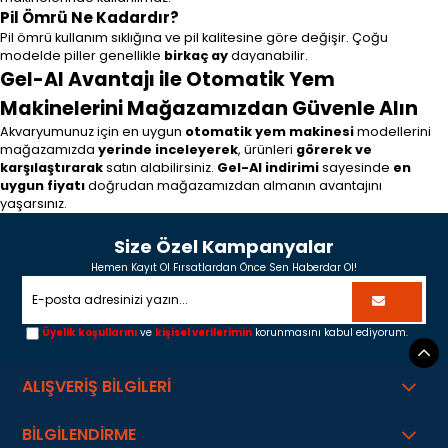
Pil Ömrü Ne Kadardır?
Pil ömrü kullanım sıklığına ve pil kalitesine göre değişir. Çoğu
modelde piller genellikle
birkaç ay
dayanabilir.
Gel-Al Avantajı ile Otomatik Yem
Makinelerini Mağazamızdan Güvenle Alın
Akvaryumunuz için en uygun
otomatik yem makinesi
modellerini
mağazamızda
yerinde inceleyerek
, ürünleri
görerek ve
karşılaştırarak
satın alabilirsiniz.
Gel-Al indirimi
sayesinde
en
uygun fiyatı
doğrudan mağazamızdan almanın avantajını
yaşarsınız.
Size Özel Kampanyalar
Hemen Kayıt Ol Fırsatlardan Önce Sen Haberdar Ol!
Üyelik koşullarını
ve
kişisel verilerimin
korunmasını kabul ediyorum.
ALIŞVERİŞ BİLGİLERİ
BİLGİLENDİRME