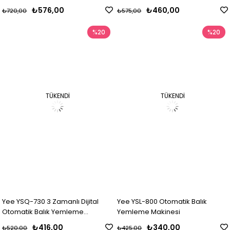
Makinesi
₺576,00
₺460,00
₺720,00
₺575,00
%20
%20
TÜKENDI
TÜKENDI
Yee YSQ-730 3 Zamanlı Dijital
Yee YSL-800 Otomatik Balık
Otomatik Balık Yemleme
Yemleme Makinesi
Makinesi
₺416,00
₺340,00
₺520,00
₺425,00