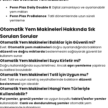
Penn Plax Daily Double II
: Dijital zamanlayıcı ve ayarlanabilir
yem miktarı
Penn Plax ProBalance
: Tatil dönemlerinde uzun süreli
yemleme
Otomatik Yem Makineleri Hakkında Sık
Sorulan Sorular
Otomatik Yem Makineleri Balıklar İçin Güvenli mi?
Evet.
Otomatik yem makineleri
doğru ayarlandığında balıkların
düzenli ve doğru miktarda
beslenmesini sağlayarak güvenli bir
kullanım sunar.
Otomatik Yem Makineleri Suyu Kirletir mi?
Doğru kullanıldığında suyu kirletmez. Ancak
aşırı yemleme
yapılırsa
su kalitesi bozulabilir.
Otomatik Yem Makineleri Tatil İçin Uygun mu?
Evet. Tatil ve uzun süreli iş seyahatlerinde balıkların
düzenli
beslenmesi
için idealdir.
Otomatik Yem Makineleri Hangi Yem Türleriyle
Kullanılabilir?
Pul yemler
,
granül yemler
ve uygun boyutlu
tablet/wafer yemler
kullanılabilir.
Canlı ve dondurulmuş yemler
otomatik yem
makinelerinde kullanılmaz.