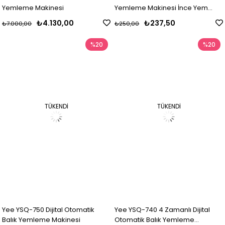
Yemleme Makinesi
Yemleme Makinesi İnce Yem
Helezonu
₺4.130,00
₺237,50
₺7.000,00
₺250,00
%20
%20
TÜKENDI
TÜKENDI
Yee YSQ-750 Dijital Otomatik
Yee YSQ-740 4 Zamanlı Dijital
Balık Yemleme Makinesi
Otomatik Balık Yemleme