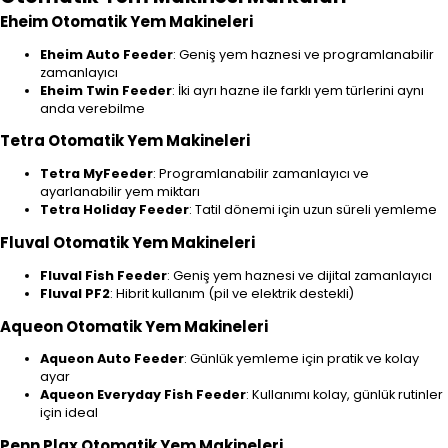
Eheim Otomatik Yem Makineleri
Eheim Auto Feeder
: Geniş yem haznesi ve programlanabilir
zamanlayıcı
Eheim Twin Feeder
: İki ayrı hazne ile farklı yem türlerini aynı
anda verebilme
Tetra Otomatik Yem Makineleri
Tetra MyFeeder
: Programlanabilir zamanlayıcı ve
ayarlanabilir yem miktarı
Tetra Holiday Feeder
: Tatil dönemi için uzun süreli yemleme
Fluval Otomatik Yem Makineleri
Fluval Fish Feeder
: Geniş yem haznesi ve dijital zamanlayıcı
Fluval PF2
: Hibrit kullanım (pil ve elektrik destekli)
Aqueon Otomatik Yem Makineleri
Aqueon Auto Feeder
: Günlük yemleme için pratik ve kolay
ayar
Aqueon Everyday Fish Feeder
: Kullanımı kolay, günlük rutinler
için ideal
Penn Plax Otomatik Yem Makineleri