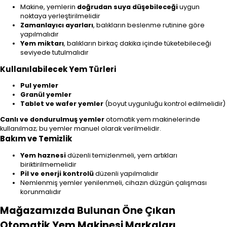
Makine, yemlerin
doğrudan suya düşebileceği
uygun
noktaya yerleştirilmelidir
Zamanlayıcı ayarları
, balıkların beslenme rutinine göre
yapılmalıdır
Yem miktarı
, balıkların birkaç dakika içinde tüketebileceği
seviyede tutulmalıdır
Kullanılabilecek Yem Türleri
Pul yemler
Granül yemler
Tablet ve wafer yemler
(boyut uygunluğu kontrol edilmelidir)
Canlı ve dondurulmuş yemler
otomatik yem makinelerinde
kullanılmaz; bu yemler manuel olarak verilmelidir.
Bakım ve Temizlik
Yem haznesi
düzenli temizlenmeli, yem artıkları
biriktirilmemelidir
Pil ve enerji kontrolü
düzenli yapılmalıdır
Nemlenmiş yemler yenilenmeli, cihazın düzgün çalışması
korunmalıdır
Mağazamızda Bulunan Öne Çıkan
Otomatik Yem Makinesi Markaları