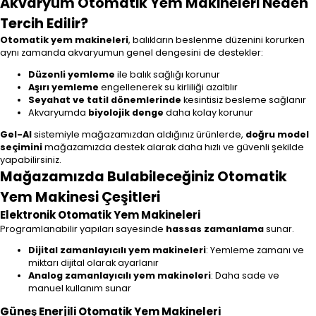
Akvaryum Otomatik Yem Makineleri Neden
Tercih Edilir?
Otomatik yem makineleri
, balıkların beslenme düzenini korurken
aynı zamanda akvaryumun genel dengesini de destekler:
Düzenli yemleme
ile balık sağlığı korunur
Aşırı yemleme
engellenerek su kirliliği azaltılır
Seyahat ve tatil dönemlerinde
kesintisiz besleme sağlanır
Akvaryumda
biyolojik denge
daha kolay korunur
Gel-Al
sistemiyle mağazamızdan aldığınız ürünlerde,
doğru model
seçimini
mağazamızda destek alarak daha hızlı ve güvenli şekilde
yapabilirsiniz.
Mağazamızda Bulabileceğiniz Otomatik
Yem Makinesi Çeşitleri
Elektronik Otomatik Yem Makineleri
Programlanabilir yapıları sayesinde
hassas zamanlama
sunar.
Dijital zamanlayıcılı yem makineleri
: Yemleme zamanı ve
miktarı dijital olarak ayarlanır
Analog zamanlayıcılı yem makineleri
: Daha sade ve
manuel kullanım sunar
Güneş Enerjili Otomatik Yem Makineleri