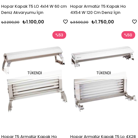
Hopar Kapak T5 LO 4x14 W 60 cm
Hopar Armatür T5 Kapak Ho
Deniz Akvaryumu İçin
4X54 W 120 Cm Deniz İçin
₺1.100,00
₺1.750,00
₺2.200,00
₺3.500,00
%53
%50
TÜKENDI
TÜKENDI
Hopar T5 Armatür Kapak Ho
Hopar Armatür Kapak T5 Lo 4X28