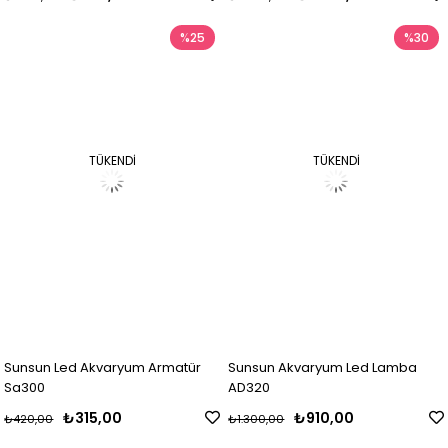
%25
%30
TÜKENDI
TÜKENDI
Sunsun Led Akvaryum Armatür
Sunsun Akvaryum Led Lamba
Sa300
AD320
₺315,00
₺910,00
₺420,00
₺1.300,00