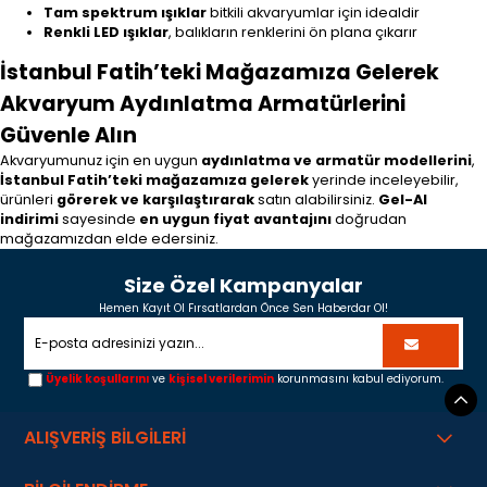
Tam spektrum ışıklar
bitkili akvaryumlar için idealdir
Renkli LED ışıklar
, balıkların renklerini ön plana çıkarır
İstanbul Fatih’teki Mağazamıza Gelerek
Akvaryum Aydınlatma Armatürlerini
Güvenle Alın
Akvaryumunuz için en uygun
aydınlatma ve armatür modellerini
,
İstanbul Fatih’teki mağazamıza gelerek
yerinde inceleyebilir,
ürünleri
görerek ve karşılaştırarak
satın alabilirsiniz.
Gel-Al
indirimi
sayesinde
en uygun fiyat avantajını
doğrudan
mağazamızdan elde edersiniz.
Size Özel Kampanyalar
Hemen Kayıt Ol Fırsatlardan Önce Sen Haberdar Ol!
Üyelik koşullarını
ve
kişisel verilerimin
korunmasını kabul ediyorum.
ALIŞVERİŞ BİLGİLERİ