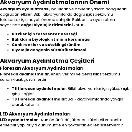
Akvaryum Aydınlatmalarının Önemi
Akvaryum aydınlatması
, balıkların ve bitkilerin yaşam döngülerini
doğrudan etkiler. Bitkili akvaryumlarda doğru ışık spektrumu
fotosentez için hayati öneme sahiptir. Balıklar ise aydınlatma
sayesinde
doğal biyolojik ritimlerini
korur.
Bitkiler için fotosentez desteği
Balıkların biyolojik ritminin korunması
Canlı renkler ve estetik görünüm
Biyolojik dengenin sürdürülebilmesi
Akvaryum Aydınlatma Çeşitleri
Floresan Akvaryum Aydınlatmaları
Floresan aydınlatmalar
, enerji verimli ve geniş ışık spektrumu
sunan klasik çözümlerdir.
T5 floresan aydınlatmalar
: Bitkili akvaryumlar için yüksek ışık
çıkışı sağlar
T8 floresan aydınlatmalar
: Balık akvaryumlarında yaygın
olarak kullanılır
LED Akvaryum Aydınlatmaları
LED aydınlatmalar
, uzun ömürlü, düşük enerji tüketimli ve kontrol
edilebilir yapılarıyla günümüzde en çok tercih edilen sistemlerdir.