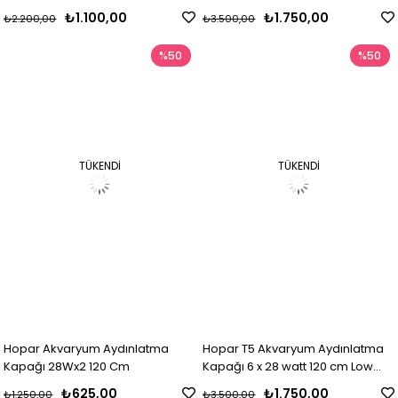
₺1.100,00
₺1.750,00
₺2.200,00
₺3.500,00
%50
%50
TÜKENDI
TÜKENDI
Hopar Akvaryum Aydınlatma
Hopar T5 Akvaryum Aydınlatma
Kapağı 28Wx2 120 Cm
Kapağı 6 x 28 watt 120 cm Low
Output
₺625,00
₺1.750,00
₺1.250,00
₺3.500,00