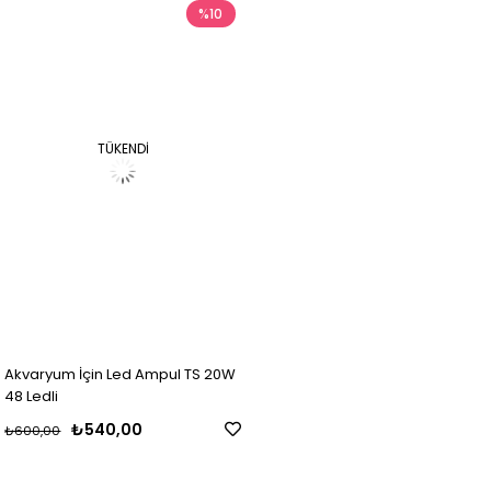
%10
TÜKENDI
Akvaryum İçin Led Ampul TS 20W
48 Ledli
₺540,00
₺600,00