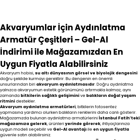
Akvaryumlar İçin Aydınlatma
Armatür Çeşitleri – Gel-Al
İndirimi ile Mağazamızdan En
Uygun Fiyatla Alabilirsiniz
Akvaryum hobisi,
su altı dünyasının görsel ve biyolojik dengesini
doğru şekilde kurmayı gerektirir. Bu dengenin en önemli
unsurlarından biri
akvaryum aydınlatmasıdır
. Doğru aydınlatma
yalnızca akvaryumun estetik görünümünü artırmakla kalmaz, aynı
zamanda
bitkilerin sağlıklı gelişimini
ve
balıkların doğal yaşam
ritmini
destekler.
Akvaryum aydınlatma armatürleri
, bitkilerin fotosentez
yapmasına yardımcı olurken balıkların renklerini daha canlı gösterir.
Mağazamızda bulunan aydınlatma armatürlerini
İstanbul Fatih’teki
mağazamıza gelerek
, ürünleri
yerinde görerek
, ihtiyaçlarınıza
uygun modeli seçebilir ve
Gel-Al avantajı
ile
en uygun fiyatla
güvenle satın alabilirsiniz.