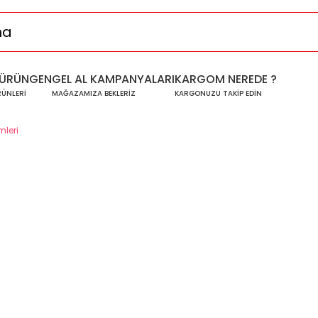
ÜRÜNGEN
GEL AL KAMPANYALARI
KARGOM NEREDE ?
RÜNLERİ
MAĞAZAMIZA BEKLERİZ
KARGONUZU TAKİP EDİN
leri