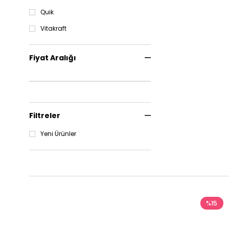
Quik
Vitakraft
Fiyat Aralığı
Filtreler
Yeni Ürünler
%15