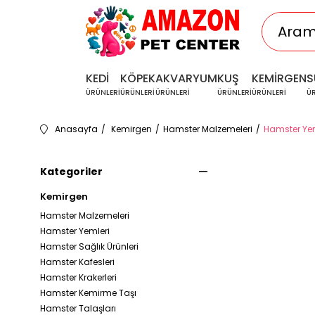
KEDİ
KÖPEK
AKVARYUM
KUŞ
KEMİRGEN
S
ÜRÜNLERİ
ÜRÜNLERİ
ÜRÜNLERİ
ÜRÜNLERİ
ÜRÜNLERİ
Ü
Anasayfa
Kemirgen
Hamster Malzemeleri
Hamster Yem
Kategoriler
Kemirgen
Hamster Malzemeleri
Hamster Yemleri
Hamster Sağlık Ürünleri
Hamster Kafesleri
Hamster Krakerleri
Hamster Kemirme Taşı
Hamster Talaşları