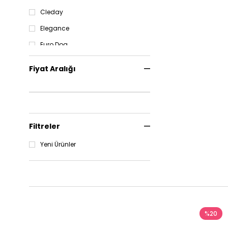
Yavru Kedi Bakım Ürünleri
Cleday
Elegance
Euro Dog
Euro Gold
Fiyat Aralığı
EuroCat
Ferplast
Flip
Filtreler
Gimpet
Yeni Ürünler
%20