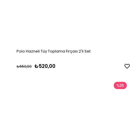
Polo Hazneli Tüy Toplama Fırçası 2'li Set
₺520,00
₺650,00
%25