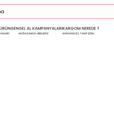
ÜRÜNGEN
GEL AL KAMPANYALARI
KARGOM NEREDE ?
RÜNLERİ
MAĞAZAMIZA BEKLERİZ
KARGONUZU TAKİP EDİN