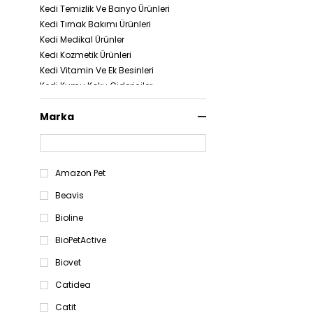
Kedi Temizlik Ve Banyo Ürünleri
Kedi Tırnak Bakımı Ürünleri
Kedi Medikal Ürünler
Kedi Kozmetik Ürünleri
Kedi Vitamin Ve Ek Besinleri
Kedi Kumu Koku Gidericiler
Kedi Tarak Ve Fırçaları
Marka
Kedi Mamaları
Kedi Konserve Mamaları
Kedi Oyuncakları
Kedi Ödülleri
Amazon Pet
Kedi Mama ve Su Kapları
Kedi Kumları
Beavis
Kedi Tuvaletleri
Bioline
Kedi Tasmaları
Kedi Tırmalamaları
BioPetActive
Kedi Kafesleri
Biovet
Kedi Yatakları
Catidea
Kedi Taşıma Çantaları
Kedi Kapıları
Catit