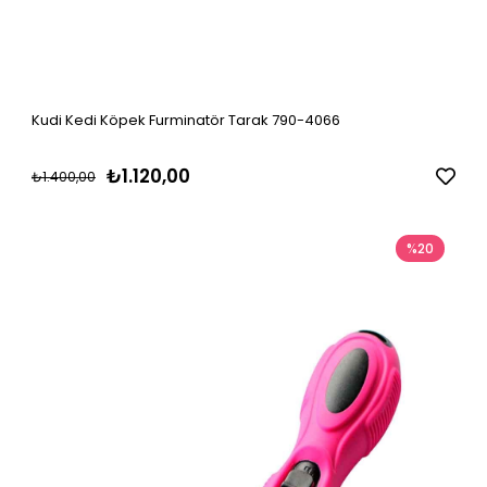
Kudi Kedi Köpek Furminatör Tarak 790-4066
₺1.120,00
₺1.400,00
%20