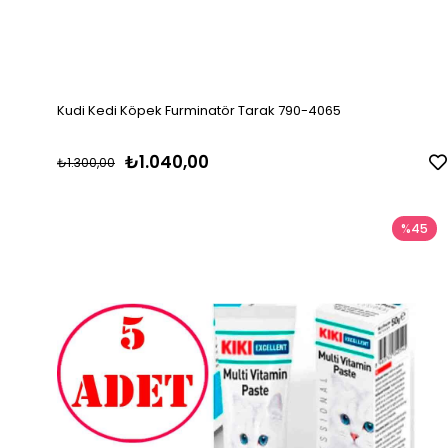
Kudi Kedi Köpek Furminatör Tarak 790-4065
₺1.040,00
₺1.300,00
%45