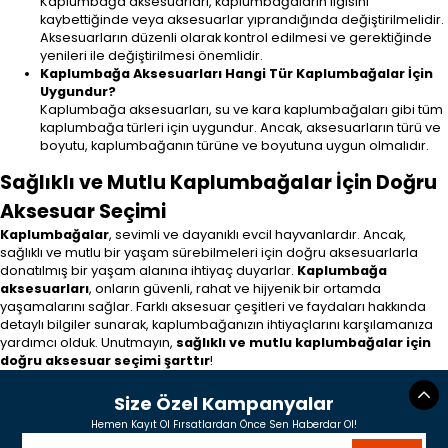
Kaplumbağa aksesuarları, kaplumbağaların ilgisini
kaybettiğinde veya aksesuarlar yıprandığında değiştirilmelidir.
Aksesuarların düzenli olarak kontrol edilmesi ve gerektiğinde
yenileri ile değiştirilmesi önemlidir.
Kaplumbağa Aksesuarları Hangi Tür Kaplumbağalar İçin
Uygundur?
Kaplumbağa aksesuarları, su ve kara kaplumbağaları gibi tüm
kaplumbağa türleri için uygundur. Ancak, aksesuarların türü ve
boyutu, kaplumbağanın türüne ve boyutuna uygun olmalıdır.
Sağlıklı ve Mutlu Kaplumbağalar İçin Doğru
Aksesuar Seçimi
Kaplumbağalar
, sevimli ve dayanıklı evcil hayvanlardır. Ancak,
sağlıklı ve mutlu bir yaşam sürebilmeleri için doğru aksesuarlarla
donatılmış bir yaşam alanına ihtiyaç duyarlar.
Kaplumbağa
aksesuarları
, onların güvenli, rahat ve hijyenik bir ortamda
yaşamalarını sağlar. Farklı aksesuar çeşitleri ve faydaları hakkında
detaylı bilgiler sunarak, kaplumbağanızın ihtiyaçlarını karşılamanıza
yardımcı olduk. Unutmayın,
sağlıklı ve mutlu kaplumbağalar için
doğru aksesuar seçimi şarttır
!
Size Özel Kampanyalar
Hemen Kayıt Ol Fırsatlardan Önce Sen Haberdar Ol!