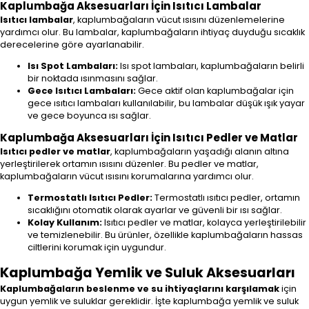
Kaplumbağa Aksesuarları İçin Isıtıcı Lambalar
Isıtıcı lambalar
, kaplumbağaların vücut ısısını düzenlemelerine
yardımcı olur. Bu lambalar, kaplumbağaların ihtiyaç duyduğu sıcaklık
derecelerine göre ayarlanabilir.
Isı Spot Lambaları:
Isı spot lambaları, kaplumbağaların belirli
bir noktada ısınmasını sağlar.
Gece Isıtıcı Lambaları:
Gece aktif olan kaplumbağalar için
gece ısıtıcı lambaları kullanılabilir, bu lambalar düşük ışık yayar
ve gece boyunca ısı sağlar.
Kaplumbağa Aksesuarları İçin Isıtıcı Pedler ve Matlar
Isıtıcı pedler ve matlar
, kaplumbağaların yaşadığı alanın altına
yerleştirilerek ortamın ısısını düzenler. Bu pedler ve matlar,
kaplumbağaların vücut ısısını korumalarına yardımcı olur.
Termostatlı Isıtıcı Pedler:
Termostatlı ısıtıcı pedler, ortamın
sıcaklığını otomatik olarak ayarlar ve güvenli bir ısı sağlar.
Kolay Kullanım:
Isıtıcı pedler ve matlar, kolayca yerleştirilebilir
ve temizlenebilir. Bu ürünler, özellikle kaplumbağaların hassas
ciltlerini korumak için uygundur.
Kaplumbağa Yemlik ve Suluk Aksesuarları
Kaplumbağaların beslenme ve su ihtiyaçlarını karşılamak
için
uygun yemlik ve suluklar gereklidir. İşte kaplumbağa yemlik ve suluk