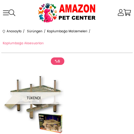
Anasayfa
Sürüngen
Kaplumbağa Malzemeleri
Kaplumbağa Aksesuarları
%6
TÜKENDI