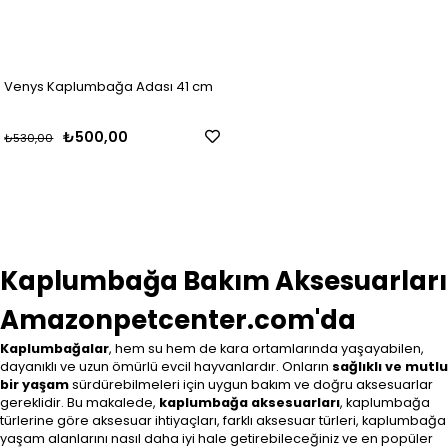
Venys Kaplumbağa Adası 41 cm
₺500,00
₺530,00
Kaplumbağa Bakım Aksesuarları
Amazonpetcenter.com'da
Kaplumbağalar
, hem su hem de kara ortamlarında yaşayabilen,
dayanıklı ve uzun ömürlü evcil hayvanlardır. Onların
sağlıklı ve mutlu
bir yaşam
sürdürebilmeleri için uygun bakım ve doğru aksesuarlar
gereklidir. Bu makalede,
kaplumbağa aksesuarları
, kaplumbağa
türlerine göre aksesuar ihtiyaçları, farklı aksesuar türleri, kaplumbağa
yaşam alanlarını nasıl daha iyi hale getirebileceğiniz ve en popüler