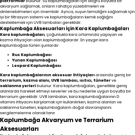
platformlar
bulunur. Su kaplumbağaları için doğru boyutta bir
akvaryum sağlamak, onların rahatça yüzebilmeleri ve
dinlenebilmeleri için önemlidir. Ayrıca, suyun temizliğini sağlamak için
iyi bir filtrasyon sistemi ve kaplumbağaların kemik sağlığını
desteklemek için UVB lambaları gereklidir.
Kaplumbağa Aksesuarları İçin Kara Kaplumbağaları
Kara kaplumbağaları
, çoğunlukla kara ortamında yaşayan ve
kazma ihtiyaçları olan kaplumbağalardır. En yaygın kara
kaplumbağası türleri şunlardır:
Rus Kaplumbağası
Yunan Kaplumbağası
Leopard Kaplumbağası
Kara kaplumbağalarının aksesuar ihtiyaçları
arasında geniş bir
terrarium, kazma alanı, UVB lambası, ısıtıcı, tüneller
ve
saklanma yerleri
bulunur. Kara kaplumbağaları, genellikle geniş
alanlarda hareket etmeyi severler ve bu nedenle uygun boyutta bir
terrarium gereklidir. UVB lambaları, kara kaplumbağalarının D
vitamini ihtiyacını karşılamak için kullanılırken, kazma alanları ve
saklanma tünelleri, kaplumbağaların doğal davranışlarını
sergilemelerine olanak tanır.
Kaplumbağa Akvaryum ve Terrarium
Aksesuarları