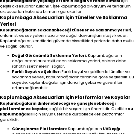
Kaplumbağaların yaşadığı ortamın doğal ve rahat olması
için
çeşitli aksesuarlar kullanılır. İşte kaplumbağa akvaryum ve terrarium
aksesuarları hakkında bilmeniz gerekenler:
Kaplumbağa Aksesuarları İçin Tüneller ve Saklanma
Yerleri
Kaplumbağaların saklanabileceği tüneller ve saklanma yerleri
,
onların stres seviyelerini azaltır ve doğal davranışlarını teşvik eder.
Kaplumbağalar, kendilerini güvende hissettikleri yerlerde daha mutlu
ve sağlıklı olurlar.
Doğal Görünümlü Saklanma Yerleri:
Kaplumbağaların
doğal ortamlarını taklit eden saklanma yerleri, onların daha
rahat hissetmelerini sağlar.
Farklı Boyut ve Şekiller:
Farklı boyut ve şekillerde tüneller ve
saklanma yerleri, kaplumbağaların tercihine göre seçilebilir. Bu
sayede, kaplumbağalar için daha ilgi çekici ve güvenli bir
ortam sağlanabilir.
Kaplumbağa Aksesuarları İçin Platformlar ve Kayalar
Kaplumbağaların dinlenebileceği ve güneşlenebileceği
platformlar ve kayalar
, sağlıklı bir yaşam için önemlidir. Özellikle
su
kaplumbağaları
için suyun üzerinde durabilecekleri platformlar
gereklidir.
Güneşlenme Platformları:
Kaplumbağaların
UVB ışığı