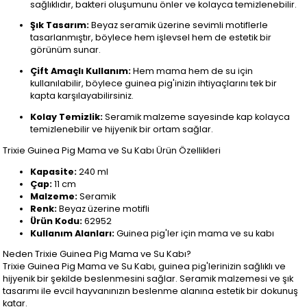
sağlıklıdır, bakteri oluşumunu önler ve kolayca temizlenebilir.
Şık Tasarım:
Beyaz seramik üzerine sevimli motiflerle
tasarlanmıştır, böylece hem işlevsel hem de estetik bir
görünüm sunar.
Çift Amaçlı Kullanım:
Hem mama hem de su için
kullanılabilir, böylece guinea pig'inizin ihtiyaçlarını tek bir
kapta karşılayabilirsiniz.
Kolay Temizlik:
Seramik malzeme sayesinde kap kolayca
temizlenebilir ve hijyenik bir ortam sağlar.
Trixie Guinea Pig Mama ve Su Kabı Ürün Özellikleri
Kapasite:
240 ml
Çap:
11 cm
Malzeme:
Seramik
Renk:
Beyaz üzerine motifli
Ürün Kodu:
62952
Kullanım Alanları:
Guinea pig'ler için mama ve su kabı
Neden Trixie Guinea Pig Mama ve Su Kabı?
Trixie Guinea Pig Mama ve Su Kabı, guinea pig'lerinizin sağlıklı ve
hijyenik bir şekilde beslenmesini sağlar. Seramik malzemesi ve şık
tasarımı ile evcil hayvanınızın beslenme alanına estetik bir dokunuş
katar.