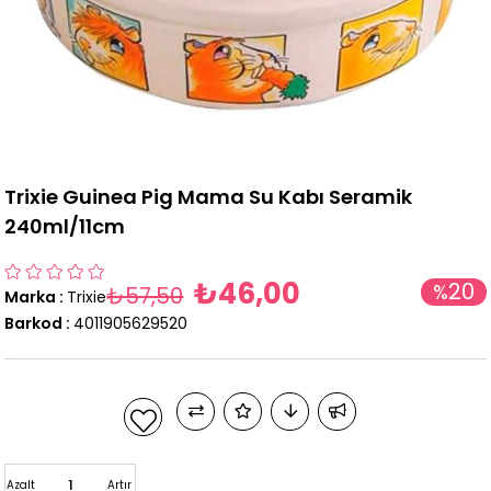
Trixie Guinea Pig Mama Su Kabı Seramik
240ml/11cm
₺46,00
20
%
₺57,50
Marka
:
Trixie
İndirim
Barkod
:
4011905629520
Azalt
Artır