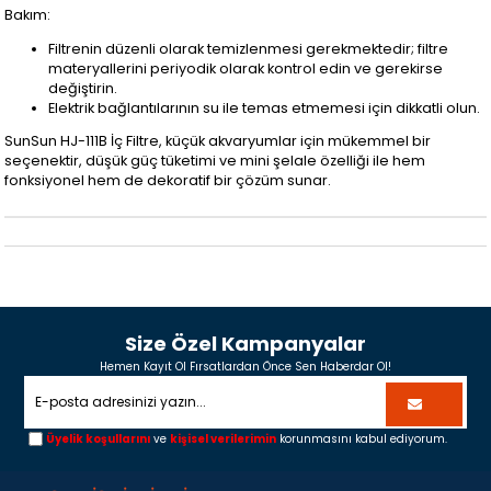
Bakım:
Filtrenin düzenli olarak temizlenmesi gerekmektedir; filtre
materyallerini periyodik olarak kontrol edin ve gerekirse
değiştirin.
Elektrik bağlantılarının su ile temas etmemesi için dikkatli olun.
SunSun HJ-111B İç Filtre, küçük akvaryumlar için mükemmel bir
seçenektir, düşük güç tüketimi ve mini şelale özelliği ile hem
fonksiyonel hem de dekoratif bir çözüm sunar.
Size Özel Kampanyalar
Hemen Kayıt Ol Fırsatlardan Önce Sen Haberdar Ol!
Üyelik koşullarını
ve
kişisel verilerimin
korunmasını kabul ediyorum.