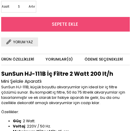
Azalt
Artır
YORUM YAZ
ÜRÜN ÖZELLIKLERI
YORUMLAR
(0)
ÖDEME SEÇENEKLERI
SunSun HJ-111B İç Filtre 2 Watt 200 lt/h
Mini Şelale Aparatlı
SunSun HJ-111B, küçük boyutlu akvaryumlar için ideal bir iç filtre
çözümü sunar. Bu kompakt iç filtre, 50 ila 75 litrelik akvaryumlar için
tasarlanmıştır ve ek olarak bir fıskiye aparatı ile gelir, bu da onu
özellikle dekoratif amaçlı akvaryumlar için cazip kılar.
Özellikler:
Güç
: 2 Watt.
Voltaj
: 220V / 50 Hz.