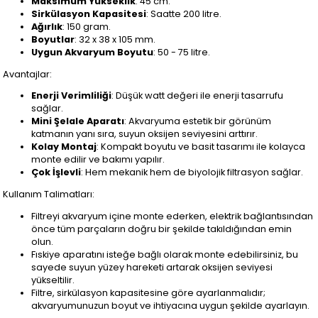
Maksimum Yükseklik
: 45 cm.
Sirkülasyon Kapasitesi
: Saatte 200 litre.
Ağırlık
: 150 gram.
Boyutlar
: 32 x 38 x 105 mm.
Uygun Akvaryum Boyutu
: 50 - 75 litre.
Avantajlar:
Enerji Verimliliği
: Düşük watt değeri ile enerji tasarrufu
sağlar.
Mini Şelale Aparatı
: Akvaryuma estetik bir görünüm
katmanın yanı sıra, suyun oksijen seviyesini arttırır.
Kolay Montaj
: Kompakt boyutu ve basit tasarımı ile kolayca
monte edilir ve bakımı yapılır.
Çok İşlevli
: Hem mekanik hem de biyolojik filtrasyon sağlar.
Kullanım Talimatları:
Filtreyi akvaryum içine monte ederken, elektrik bağlantısından
önce tüm parçaların doğru bir şekilde takıldığından emin
olun.
Fıskiye aparatını isteğe bağlı olarak monte edebilirsiniz, bu
sayede suyun yüzey hareketi artarak oksijen seviyesi
yükseltilir.
Filtre, sirkülasyon kapasitesine göre ayarlanmalıdır;
akvaryumunuzun boyut ve ihtiyacına uygun şekilde ayarlayın.