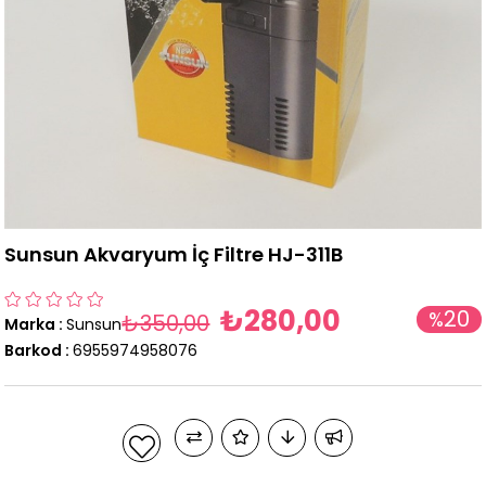
Sunsun Akvaryum İç Filtre HJ-311B
₺280,00
20
%
₺350,00
Marka
:
Sunsun
İndirim
Barkod
:
6955974958076