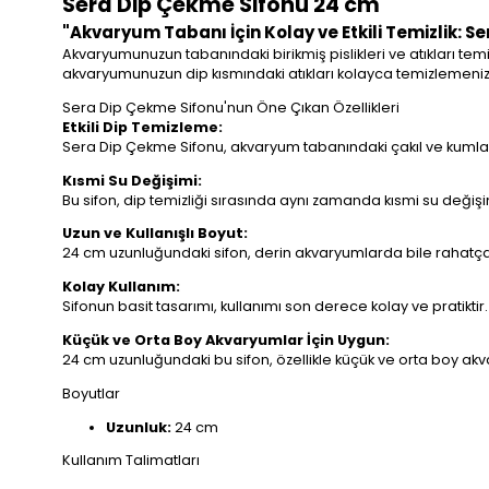
Sera Dip Çekme Sifonu 24 cm
"Akvaryum Tabanı İçin Kolay ve Etkili Temizlik: S
Akvaryumunuzun tabanındaki birikmiş pislikleri ve atıkları te
akvaryumunuzun dip kısmındaki atıkları kolayca temizlemenize y
Sera Dip Çekme Sifonu'nun Öne Çıkan Özellikleri
Etkili Dip Temizleme:
Sera Dip Çekme Sifonu, akvaryum tabanındaki çakıl ve kumların 
Kısmi Su Değişimi:
Bu sifon, dip temizliği sırasında aynı zamanda kısmi su değiş
Uzun ve Kullanışlı Boyut:
24 cm uzunluğundaki sifon, derin akvaryumlarda bile rahatça 
Kolay Kullanım:
Sifonun basit tasarımı, kullanımı son derece kolay ve pratiktir
Küçük ve Orta Boy Akvaryumlar İçin Uygun:
24 cm uzunluğundaki bu sifon, özellikle küçük ve orta boy akva
Boyutlar
Uzunluk:
24 cm
Kullanım Talimatları