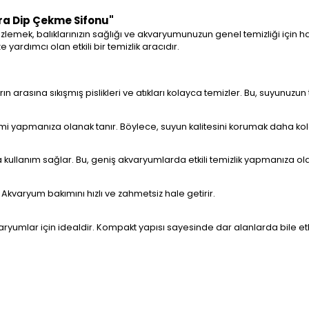
era Dip Çekme Sifonu"
mizlemek, balıklarınızın sağlığı ve akvaryumunuzun genel temizliği için
ardımcı olan etkili bir temizlik aracıdır.
arasına sıkışmış pislikleri ve atıkları kolayca temizler. Bu, suyunuzun 
imi yapmanıza olanak tanır. Böylece, suyun kalitesini korumak daha kola
kullanım sağlar. Bu, geniş akvaryumlarda etkili temizlik yapmanıza ola
. Akvaryum bakımını hızlı ve zahmetsiz hale getirir.
ryumlar için idealdir. Kompakt yapısı sayesinde dar alanlarda bile etkil