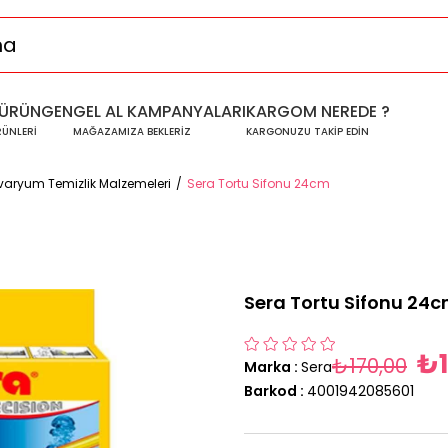
ÜRÜNGEN
GEL AL KAMPANYALARI
KARGOM NEREDE ?
RÜNLERİ
MAĞAZAMIZA BEKLERİZ
KARGONUZU TAKİP EDİN
varyum Temizlik Malzemeleri
Sera Tortu Sifonu 24cm
Sera Tortu Sifonu 24
₺1
₺170,00
Marka
:
Sera
Barkod
:
4001942085601