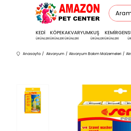
KEDİ
KÖPEK
AKVARYUM
KUŞ
KEMİRGEN
S
ÜRÜNLERİ
ÜRÜNLERİ
ÜRÜNLERİ
ÜRÜNLERİ
ÜRÜNLERİ
Ü
Anasayfa
Akvaryum
Akvaryum Bakım Malzemeleri
Ak