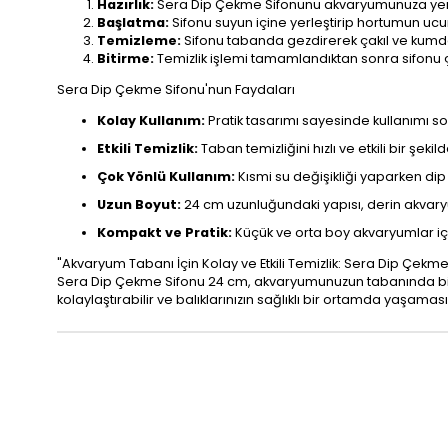
Hazırlık:
Sera Dip Çekme Sifonunu akvaryumunuza yerl
Başlatma:
Sifonu suyun içine yerleştirip hortumun ucu
Temizleme:
Sifonu tabanda gezdirerek çakıl ve kumdak
Bitirme:
Temizlik işlemi tamamlandıktan sonra sifonu 
Sera Dip Çekme Sifonu'nun Faydaları
Kolay Kullanım:
Pratik tasarımı sayesinde kullanımı s
Etkili Temizlik:
Taban temizliğini hızlı ve etkili bir şekil
Çok Yönlü Kullanım:
Kısmi su değişikliği yaparken dip 
Uzun Boyut:
24 cm uzunluğundaki yapısı, derin akvary
Kompakt ve Pratik:
Küçük ve orta boy akvaryumlar için
"Akvaryum Tabanı İçin Kolay ve Etkili Temizlik: Sera Dip Çekme Si
Sera Dip Çekme Sifonu 24 cm, akvaryumunuzun tabanında biriken 
kolaylaştırabilir ve balıklarınızın sağlıklı bir ortamda yaşaması