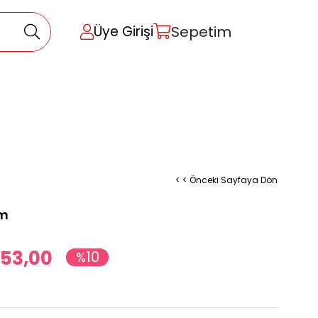
Sepetim
Üye Girişi
< < Önceki Sayfaya Dön
cm
53,00
10
%
İndirim