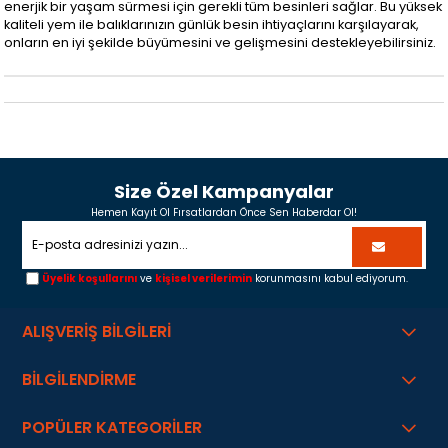
enerjik bir yaşam sürmesi için gerekli tüm besinleri sağlar. Bu yüksek
kaliteli yem ile balıklarınızın günlük besin ihtiyaçlarını karşılayarak,
onların en iyi şekilde büyümesini ve gelişmesini destekleyebilirsiniz.
Size Özel Kampanyalar
Hemen Kayıt Ol Fırsatlardan Önce Sen Haberdar Ol!
Üyelik koşullarını
ve
kişisel verilerimin
korunmasını kabul ediyorum.
ALIŞVERİŞ BİLGİLERİ
BİLGİLENDİRME
POPÜLER KATEGORİLER