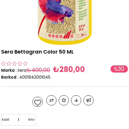
Sera Bettagran Color 50 ML
₺280,00
30
%
₺400,00
Marka
:
Sera
İndirim
Barkod
:
4001942001045
Azalt
Artır