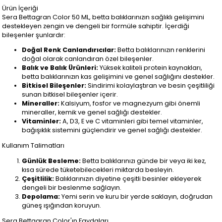
Ürün İçeriği
Sera Bettagran Color 50 ML, betta balıklarınızın sağlıklı gelişimini
destekleyen zengin ve dengeli bir formüle sahiptir. İçerdiği
bileşenler şunlardır:
Doğal Renk Canlandırıcılar:
Betta balıklarınızın renklerini
doğal olarak canlandıran özel bileşenler.
Balık ve Balık Ürünleri:
Yüksek kaliteli protein kaynakları,
betta balıklarınızın kas gelişimini ve genel sağlığını destekler.
Bitkisel Bileşenler:
Sindirimi kolaylaştıran ve besin çeşitliliği
sunan bitkisel bileşenler içerir.
Mineraller:
Kalsiyum, fosfor ve magnezyum gibi önemli
mineraller, kemik ve genel sağlığı destekler.
Vitaminler:
A, D3, E ve C vitaminleri gibi temel vitaminler,
bağışıklık sistemini güçlendirir ve genel sağlığı destekler.
Kullanım Talimatları
Günlük Besleme:
Betta balıklarınızı günde bir veya iki kez,
kısa sürede tüketebilecekleri miktarda besleyin.
Çeşitlilik:
Balıklarınızın diyetine çeşitli besinler ekleyerek
dengeli bir beslenme sağlayın.
Depolama:
Yemi serin ve kuru bir yerde saklayın, doğrudan
güneş ışığından koruyun.
Sera Bettagran Color'ın Faydaları