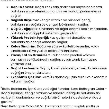
Canlı Renkler:
Doğal renk canlandırıcılar sayesinde betta
balıklarınızın renklerini canlandırır ve parlak görünmelerini
sağlar.
Sağlıklı Büyüme:
Zengin vitamin ve mineral içeriği,
balıklarınızın sağlıklı ve dengeli büyümesini sağlar.
Güçlü Bağışıklık:
C vitamini ve diğer önemli besin maddeleri,
balıklarınızın bağışıklık sistemini güçlendirir.
Yüksek Protein İçeriği:
Kas gelişimini destekler ve
balıklarınızın enerjik kalmasını sağlar.
Kolay Sindirim:
Doğal ve yüksek kaliteli bileşenler, kolay
sindirilebilirlik ve yüksek besin emilimi sunar.
Yavaş Batan Granüller:
Balıklarınızın yemleri kolayca
bulmasını ve tüketmesini sağlar, suyun temiz kalmasına
yardımcı olur.
Doğal Beslenme:
Yapay katkı maddesi içermez, balıklarınızın
sağlığını ön planda tutar.
Ekonomik Çözüm:
50 ml'lik ambalaj, uzun süreli ve ekonomik
kullanım sağlar.
"Betta Balıklarınız İçin Canlı ve Doğal Renkler: Sera Bettagran Color -
Doğal içerikler, zengin vitamin ve mineral içeriği ile balıklarınızın
renklerini canlandıran ve sağlıklı büyümelerini destekleyen ideal
çözüm."
Sera Bettagran Color 50 ML, betta balıklarınızın sağlıklı, mutlu ve