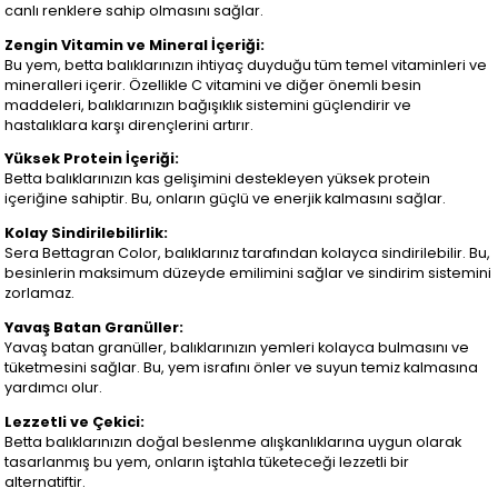
canlı renklere sahip olmasını sağlar.
Zengin Vitamin ve Mineral İçeriği:
Bu yem, betta balıklarınızın ihtiyaç duyduğu tüm temel vitaminleri ve
mineralleri içerir. Özellikle C vitamini ve diğer önemli besin
maddeleri, balıklarınızın bağışıklık sistemini güçlendirir ve
hastalıklara karşı dirençlerini artırır.
Yüksek Protein İçeriği:
Betta balıklarınızın kas gelişimini destekleyen yüksek protein
içeriğine sahiptir. Bu, onların güçlü ve enerjik kalmasını sağlar.
Kolay Sindirilebilirlik:
Sera Bettagran Color, balıklarınız tarafından kolayca sindirilebilir. Bu,
besinlerin maksimum düzeyde emilimini sağlar ve sindirim sistemini
zorlamaz.
Yavaş Batan Granüller:
Yavaş batan granüller, balıklarınızın yemleri kolayca bulmasını ve
tüketmesini sağlar. Bu, yem israfını önler ve suyun temiz kalmasına
yardımcı olur.
Lezzetli ve Çekici:
Betta balıklarınızın doğal beslenme alışkanlıklarına uygun olarak
tasarlanmış bu yem, onların iştahla tüketeceği lezzetli bir
alternatiftir.