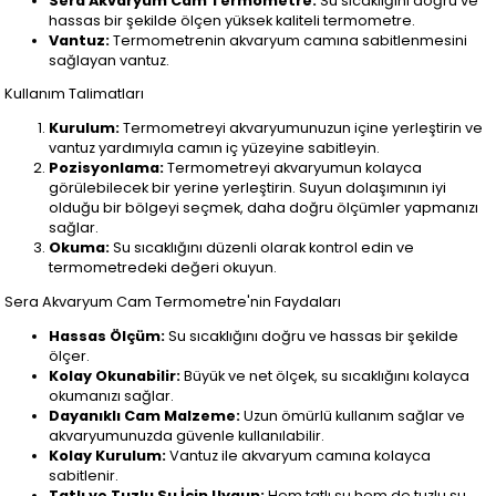
Sera Akvaryum Cam Termometre:
Su sıcaklığını doğru ve
hassas bir şekilde ölçen yüksek kaliteli termometre.
Vantuz:
Termometrenin akvaryum camına sabitlenmesini
sağlayan vantuz.
Kullanım Talimatları
Kurulum:
Termometreyi akvaryumunuzun içine yerleştirin ve
vantuz yardımıyla camın iç yüzeyine sabitleyin.
Pozisyonlama:
Termometreyi akvaryumun kolayca
görülebilecek bir yerine yerleştirin. Suyun dolaşımının iyi
olduğu bir bölgeyi seçmek, daha doğru ölçümler yapmanızı
sağlar.
Okuma:
Su sıcaklığını düzenli olarak kontrol edin ve
termometredeki değeri okuyun.
Sera Akvaryum Cam Termometre'nin Faydaları
Hassas Ölçüm:
Su sıcaklığını doğru ve hassas bir şekilde
ölçer.
Kolay Okunabilir:
Büyük ve net ölçek, su sıcaklığını kolayca
okumanızı sağlar.
Dayanıklı Cam Malzeme:
Uzun ömürlü kullanım sağlar ve
akvaryumunuzda güvenle kullanılabilir.
Kolay Kurulum:
Vantuz ile akvaryum camına kolayca
sabitlenir.
Tatlı ve Tuzlu Su İçin Uygun:
Hem tatlı su hem de tuzlu su