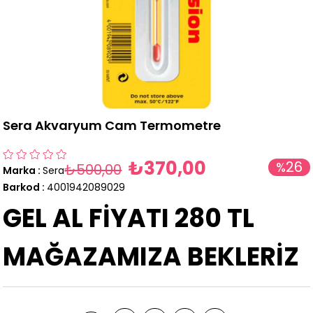
Sera Akvaryum Cam Termometre
₺370,00
26
%
₺500,00
Marka
:
Sera
İndirim
Barkod
:
4001942089029
GEL AL FİYATI 280 TL
MAĞAZAMIZA BEKLERİZ