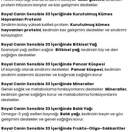
protein ihtiyacını karşılar ve kas gelişimini destekler.
Royal Canin Sensible 33 İçeriğinde Kurutulmuş Kümes
Hayvanları Proteini
Sindirim kolay yüksek kaliteli protein.
Kurutulmuş kümes
hayvanları proteini
, kedinizin kas gelişimini destekler ve sindirimi
kolaylaştırır.
Royal Canin Sensible 33 İçeriğinde Bitkisel Yağ
Esansiyel yağ asitleri sağlar.
Bitkisel yağ
, kedinizin tüy ve deri
sağlığını destekler.
Royal Canin Sensible 33 İçeriğinde Pancar Küspesi
Lif kaynağı olarak sindirimi destekler.
Pancar küspesi
, kedinizin
sindirim sistemini düzenler ve bağırsak sağlığını korur.
Royal Canin Sensible 33 İçeriğinde Mineraller
Genel sağlık ve metabolizma fonksiyonlarını destekler.
Mineraller
,
kedinizin genel sağlığını korur ve metabolizma fonksiyonlarını
destekler.
Royal Canin Sensible 33 İçeriğinde Balık Yağı
Omega-3 yağ asitleri kaynağı.
Balık yağı
, kedinizin beyin ve göz
gelişimini destekler ve genel sağlığını korur.
Royal Canin Sensible 33 İçeriğinde Frukto-Oligo-Sakkaritler