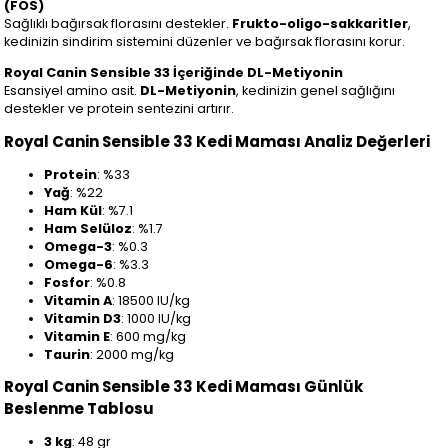
(FOS)
Sağlıklı bağırsak florasını destekler.
Frukto-oligo-sakkaritler
,
kedinizin sindirim sistemini düzenler ve bağırsak florasını korur.
Royal Canin Sensible 33 İçeriğinde DL-Metiyonin
Esansiyel amino asit.
DL-Metiyonin
, kedinizin genel sağlığını
destekler ve protein sentezini artırır.
Royal Canin Sensible 33 Kedi Maması Analiz Değerleri
Protein
: %33
Yağ
: %22
Ham Kül
: %7.1
Ham Selüloz
: %1.7
Omega-3
: %0.3
Omega-6
: %3.3
Fosfor
: %0.8
Vitamin A
: 18500 IU/kg
Vitamin D3
: 1000 IU/kg
Vitamin E
: 600 mg/kg
Taurin
: 2000 mg/kg
Royal Canin Sensible 33 Kedi Maması Günlük
Beslenme Tablosu
3 kg
: 48 gr