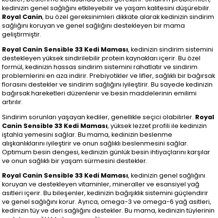
kedinizin genel sağlığını etkileyebilir ve yaşam kalitesini düşürebilir.
Royal Canin
, bu özel gereksinimleri dikkate alarak kedinizin sindirim
sağlığını koruyan ve genel sağlığını destekleyen bir mama
geliştirmiştir.
Royal Canin Sensible 33 Kedi Maması
, kedinizin sindirim sistemini
destekleyen yüksek sindirilebilir protein kaynakları içerir. Bu özel
formül, kedinizin hassas sindirim sistemini rahatlatır ve sindirim
problemlerini en aza indirir. Prebiyotikler ve lifler, sağlıklı bir bağırsak
florasını destekler ve sindirim sağlığını iyileştirir. Bu sayede kedinizin
bağırsak hareketleri düzenlenir ve besin maddelerinin emilimi
artırılır.
Sindirim sorunları yaşayan kediler, genellikle seçici olabilirler.
Royal
Canin Sensible 33 Kedi Maması
, yüksek lezzet profili ile kedinizin
iştahla yemesini sağlar. Bu mama, kedinizin beslenme
alışkanlıklarını iyileştirir ve onun sağlıklı beslenmesini sağlar.
Optimum besin dengesi, kedinizin günlük besin ihtiyaçlarını karşılar
ve onun sağlıklı bir yaşam sürmesini destekler.
Royal Canin Sensible 33 Kedi Maması
, kedinizin genel sağlığını
koruyan ve destekleyen vitaminler, mineraller ve esansiyel yağ
asitleri içerir. Bu bileşenler, kedinizin bağışıklık sistemini güçlendirir
ve genel sağlığını korur. Ayrıca, omega-3 ve omega-6 yağ asitleri,
kedinizin tüy ve deri sağlığını destekler. Bu mama, kedinizin tüylerinin