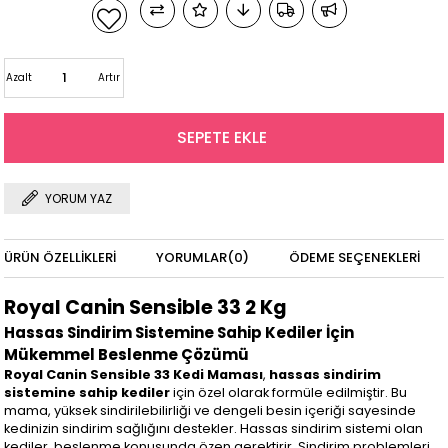
Azalt
Artır
YORUM YAZ
ÜRÜN ÖZELLIKLERI
YORUMLAR
(0)
ÖDEME SEÇENEKLERI
Royal Canin Sensible 33 2 Kg
Hassas Sindirim Sistemine Sahip Kediler İçin
Mükemmel Beslenme Çözümü
Royal Canin Sensible 33 Kedi Maması
,
hassas sindirim
sistemine sahip kediler
için özel olarak formüle edilmiştir. Bu
mama, yüksek sindirilebilirliği ve dengeli besin içeriği sayesinde
kedinizin sindirim sağlığını destekler. Hassas sindirim sistemi olan
kediler, beslenme konusunda özen gerektirir. Sindirim problemleri,