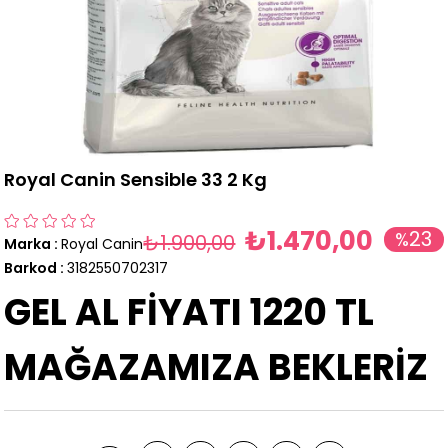
Royal Canin Sensible 33 2 Kg
₺1.470,00
23
%
₺1.900,00
Marka
:
Royal Canin
İndirim
Barkod
:
3182550702317
GEL AL FİYATI 1220 TL
MAĞAZAMIZA BEKLERİZ