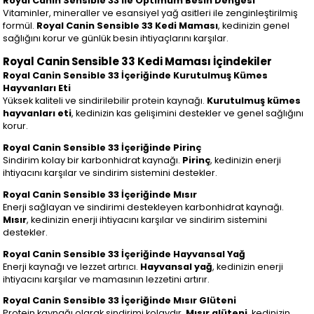
Royal Canin Sensible 33 ile Optimum Besin Dengesi
Vitaminler, mineraller ve esansiyel yağ asitleri ile zenginleştirilmiş
formül.
Royal Canin Sensible 33 Kedi Maması
, kedinizin genel
sağlığını korur ve günlük besin ihtiyaçlarını karşılar.
Royal Canin Sensible 33 Kedi Maması İçindekiler
Royal Canin Sensible 33 İçeriğinde Kurutulmuş Kümes
Hayvanları Eti
Yüksek kaliteli ve sindirilebilir protein kaynağı.
Kurutulmuş kümes
hayvanları eti
, kedinizin kas gelişimini destekler ve genel sağlığını
korur.
Royal Canin Sensible 33 İçeriğinde Pirinç
Sindirim kolay bir karbonhidrat kaynağı.
Pirinç
, kedinizin enerji
ihtiyacını karşılar ve sindirim sistemini destekler.
Royal Canin Sensible 33 İçeriğinde Mısır
Enerji sağlayan ve sindirimi destekleyen karbonhidrat kaynağı.
Mısır
, kedinizin enerji ihtiyacını karşılar ve sindirim sistemini
destekler.
Royal Canin Sensible 33 İçeriğinde Hayvansal Yağ
Enerji kaynağı ve lezzet artırıcı.
Hayvansal yağ
, kedinizin enerji
ihtiyacını karşılar ve mamasının lezzetini artırır.
Royal Canin Sensible 33 İçeriğinde Mısır Glüteni
Protein kaynağı olarak sindirimi kolaydır.
Mısır glüteni
, kedinizin