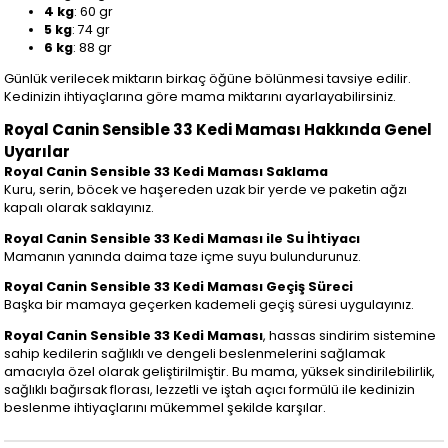
4 kg
: 60 gr
5 kg
: 74 gr
6 kg
: 88 gr
Günlük verilecek miktarın birkaç öğüne bölünmesi tavsiye edilir.
Kedinizin ihtiyaçlarına göre mama miktarını ayarlayabilirsiniz.
Royal Canin Sensible 33 Kedi Maması Hakkında Genel
Uyarılar
Royal Canin Sensible 33 Kedi Maması Saklama
Kuru, serin, böcek ve haşereden uzak bir yerde ve paketin ağzı
kapalı olarak saklayınız.
Royal Canin Sensible 33 Kedi Maması ile Su İhtiyacı
Mamanın yanında daima taze içme suyu bulundurunuz.
Royal Canin Sensible 33 Kedi Maması Geçiş Süreci
Başka bir mamaya geçerken kademeli geçiş süresi uygulayınız.
Royal Canin Sensible 33 Kedi Maması
, hassas sindirim sistemine
sahip kedilerin sağlıklı ve dengeli beslenmelerini sağlamak
amacıyla özel olarak geliştirilmiştir. Bu mama, yüksek sindirilebilirlik,
sağlıklı bağırsak florası, lezzetli ve iştah açıcı formülü ile kedinizin
beslenme ihtiyaçlarını mükemmel şekilde karşılar.