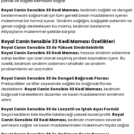
parlak ve sağlıklı kalmasını sağlar.
Royal Canin Sensible 33 Kedi Maması
, kedinizin sağlıklı ve dengeli
beslenmesini sağlamak için tüm gerekli besin maddelerini içeren
mükemmel bir formül sunar. Sindirim sağlığını, bağışıklık sistemini ve
genel sağlığı destekleyen bu mama, kedinizin beslenme
ihtiyaçlarını mükemmel şekilde karşılar.
Royal Canin Sensible 33 Kedi Maması Özellikleri
Royal Canin Sensible 33 ile Yüksek Sindirilebilirlik
Royal Canin Sensible 33 Kedi Maması
, hassas sindirim sistemine
sahip kediler için özel olarak seçilmiş protein kaynakları içerir. Bu
özellik, kedinizin sindirim sistemini rahatlatır ve sindirim
problemlerini en aza indirir.
Royal Canin Sensible 33 ile Dengeli Bağırsak Florası
Prebiyotikler ve lifler sayesinde sağlıklı bir bağırsak florası
desteklenir.
Royal Canin Sensible 33 Kedi Maması
, kedinizin
bağırsak hareketlerini düzenler ve besin maddelerinin emilimini
artırır.
Royal Canin Sensible 33 ile Lezzetli ve İştah Açıcı Formül
Seçici kedilerin bile keyifle tüketeceği yüksek lezzet profili.
Royal
Canin Sensible 33 Kedi Maması
, kedinizin mamasını severek
yemesini sağlar ve besin maddelerinden maksimum fayda sağlar.