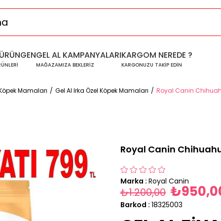
ÜRÜNGEN
GEL AL KAMPANYALARI
KARGOM NEREDE ?
RÜNLERİ
MAĞAZAMIZA BEKLERİZ
KARGONUZU TAKİP EDİN
 Köpek Mamaları
Gel Al Irka Özel Köpek Mamaları
Royal Canin Chihuahu
Royal Canin Chihuahua
Marka
:
Royal Canin
₺950,0
₺1.200,00
Barkod
:
18325003