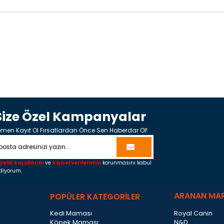
Size Özel Kampanyalar
men Kayıt Ol Fırsatlardan Önce Sen Haberdar Ol!
yelik koşullarını
ve
kişisel verilerimin
korunmasını kabul
diyorum.
ARANAN MA
POPÜLER KATEGORİLER
Kedi Maması
Royal Canin
Köpek Maması
N&D