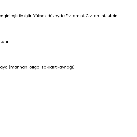
nleştirilmiştir. Yüksek düzeyde E vitamini, C vitamini, lutein
uteni
 maya (mannan-oligo-sakkarit kaynağı)