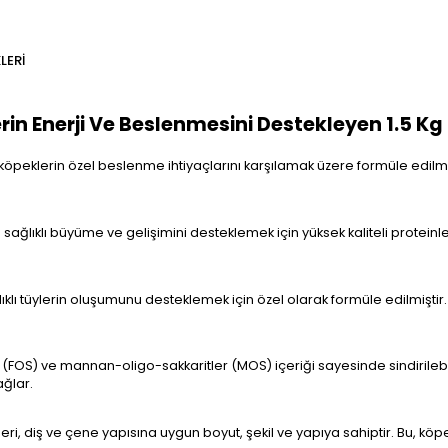
LERI
n Enerji Ve Beslenmesini Destekleyen 1.5 Kg
 köpeklerin özel beslenme ihtiyaçlarını karşılamak üzere formüle edilmi
lıklı büyüme ve gelişimini desteklemek için yüksek kaliteli proteinler
lıklı tüylerin oluşumunu desteklemek için özel olarak formüle edilmişti
 (FOS) ve mannan-oligo-sakkaritler (MOS) içeriği sayesinde sindirilebili
ağlar.
i, diş ve çene yapısına uygun boyut, şekil ve yapıya sahiptir. Bu, köp