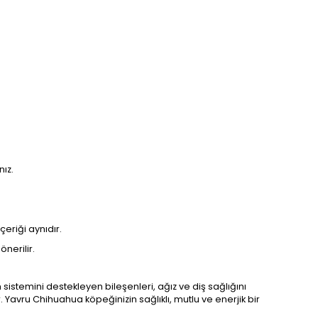
ız.
eriği aynıdır.
nerilir.
istemini destekleyen bileşenleri, ağız ve diş sağlığını
. Yavru Chihuahua köpeğinizin sağlıklı, mutlu ve enerjik bir