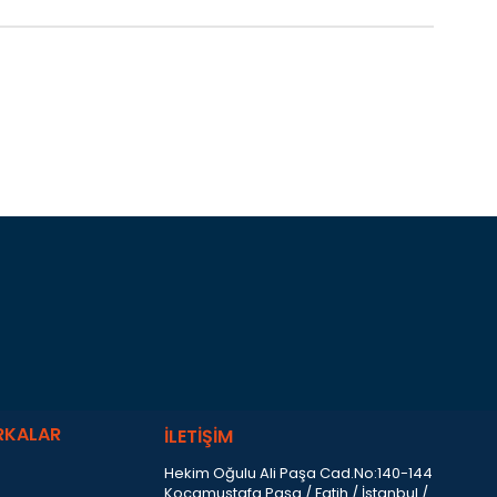
RKALAR
İLETİŞİM
Hekim Oğulu Ali Paşa Cad.No:140-144
Kocamustafa Paşa / Fatih / İstanbul /