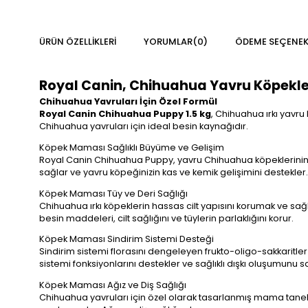
ÜRÜN ÖZELLIKLERI
YORUMLAR
(0)
ÖDEME SEÇENEK
Royal Canin, Chihuahua Yavru Köpekleri
Chihuahua Yavruları İçin Özel Formül
Royal Canin Chihuahua Puppy 1.5 kg
, Chihuahua ırkı yavru
Chihuahua yavruları için ideal besin kaynağıdır.
Köpek Maması Sağlıklı Büyüme ve Gelişim
Royal Canin Chihuahua Puppy, yavru Chihuahua köpeklerinin sağ
sağlar ve yavru köpeğinizin kas ve kemik gelişimini destekler.
Köpek Maması Tüy ve Deri Sağlığı
Chihuahua ırkı köpeklerin hassas cilt yapısını korumak ve sağ
besin maddeleri, cilt sağlığını ve tüylerin parlaklığını korur.
Köpek Maması Sindirim Sistemi Desteği
Sindirim sistemi florasını dengeleyen frukto-oligo-sakkaritler
sistemi fonksiyonlarını destekler ve sağlıklı dışkı oluşumunu s
Köpek Maması Ağız ve Diş Sağlığı
Chihuahua yavruları için özel olarak tasarlanmış mama taneler