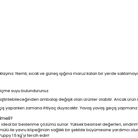
layınız. Nemli, sıcak ve güneş ışığına maruz kalan bir yerde saklamayın
z içme suyu bulundurunuz.
tirilebileceğinden ambalajı değişik olan ürünler olabilir. Ancak ürün iç
ş yaparken zamana ihtiyaç duyacaktır. Yavaş yavaş geçiş yapmanız ö
lmeli?
ideal bir beslenme çözümü sunar. Yüksek besinsel değerleri, sindirim s
mülü ile yavru köpeğinizin sağlıklı bir şekilde büyümesine yardımcı olur
py 1.5 kg'yi tercih edin!