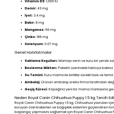
Vitamin D3:
1,000 IU
Demir:
43 mg
İyot:
3.4 mg
Bakır:
8 mg
Manganez:
56 mg
Çinko:
186 mg
Selenyum:
0.07 mg
Genel Hatırlatmalar
Saklama Koşulları:
Mamayı serin ve kuru bir yerde sak
Beslenme Miktarı:
Paketin üzerindeki tabloya bakınız.
Su Temini:
Kuru mama ile birlikte sürekli taze ve temi
Ambalaj:
Ürünün ambalajı üretici firma tarafından değiş
Geçiş Süreci:
Köpeğiniz yeni bir mama markasına geçi
Neden Royal Canin Chihuahua Puppy 1.5 kg Tercih Edi
Royal Canin Chihuahua Puppy 1.5 kg, Chihuahua yavruları için 
koruyan özel krakerleri ve bağışıklık sistemini güçlendiren for
başlangıç yapmasını sağlamak için Royal Canin Chihuahua Pup