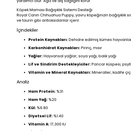
yardımcı olur. Ağız ve diş sağlığını korur.
Köpek Maması Bağışıklık Sistemi Desteği
Royal Canin Chihuahua Puppy, yavru köpeğinizin bağışıklık sist
ve taurin gibi antioksidanlar içerir.
İçindekiler
Protein Kaynakları:
Dehidre edilmiş kümes hayvanları et
Karbonhidrat Kaynakları:
Pirinç, mısır
Yağlar:
Hayvansal yağlar, soya yağı, balık yağı
Lif ve Sindirim Destekleyiciler:
Pancar küspesi, psyl
Vitamin ve Mineral Kaynakları:
Mineraller, kadife çiç
Analiz
Ham Protein:
%31
Ham Yağ:
%20
Kül:
%6.80
Diyetsel Lif:
%1.40
Vitamin A:
17,300 IU