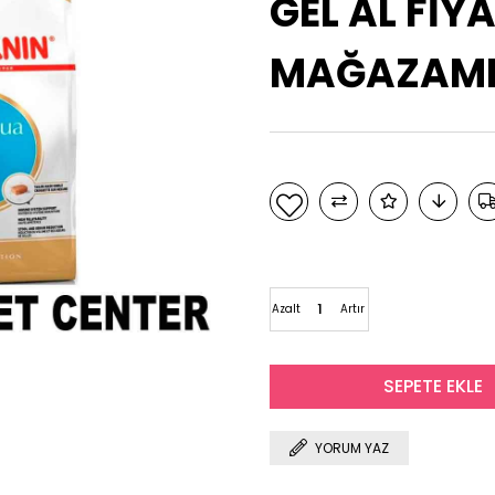
GEL AL FİYA
MAĞAZAMIZ
Azalt
Artır
YORUM YAZ