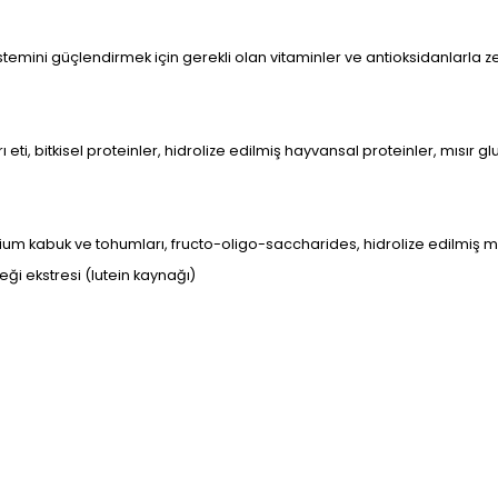
emini güçlendirmek için gerekli olan vitaminler ve antioksidanlarla zengi
i, bitkisel proteinler, hidrolize edilmiş hayvansal proteinler, mısır gl
lium kabuk ve tohumları, fructo-oligo-saccharides, hidrolize edilmiş
eği ekstresi (lutein kaynağı)