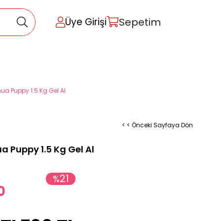
Sepetim
Üye Girişi
a Puppy 1.5 Kg Gel Al
< < Önceki Sayfaya Dön
 Puppy 1.5 Kg Gel Al
21
%
0
İndirim