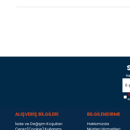
He
Ü
e
ALIŞVERİŞ BİLGİLERİ
BİLGİLENDİRME
İade ve Değişim Koşulları
Hakkımızda
Çerez(Cookie) Kullanımı
Müşteri Hizmetleri