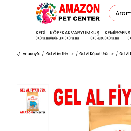
KEDİ
KÖPEK
AKVARYUM
KUŞ
KEMİRGEN
S
ÜRÜNLERİ
ÜRÜNLERİ
ÜRÜNLERİ
ÜRÜNLERİ
ÜRÜNLERİ
Ü
Anasayfa
Gel Al İndirimleri
Gel Al Köpek Ürünleri
Gel Al