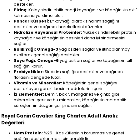
destekler.
Pirinç:
Kolay sindirilebilir enerji kaynağıdır ve köpeğinizin aktif
kalmasına yardımcı olur.
Pancar Küspesi:
Lif kaynağı olarak sindirim sağlığını
destekler ve bağırsak hareketlerini düzenler.
Hidrolize Hayvansal Proteinler:
Yüksek sindirilebilir protein
kaynağıdır ve köpeğinizin besinleri daha iyi sindirmesini
sağlar.
Balık Yağı:
Omega-3
yağ asitleri sağlar ve iltihaplanmayı
azaltarak genel sağlığı destekler.
Soya Yağı:
Omega-6
yağ asitleri sağlar ve köpeğinizin cilt
sağlığını korur.
Prebiyotikler:
Sindirim sağlığını destekler ve bağırsak
florasını dengede tutar.
Vitamin ve Mineraller:
Köpeğinizin genel sağlığını
destekleyen gerekli besin maddelerini içerir.
İz Elementler:
Demir, bakır, manganez ve çinko gibi
mineraller içerir ve bu mineraller, köpeğinizin metabolik
süreçlerinin düzgün çalışmasını sağlar.
Royal Canin Cavalier King Charles Adult Analiz
Değerleri
Ham Protein:
%25 - Kas kütlesinin korunması ve genel
sağlığın desteklenmesi için gereklidir.