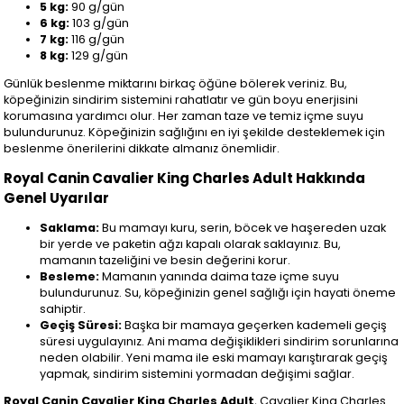
5 kg:
90 g/gün
6 kg:
103 g/gün
7 kg:
116 g/gün
8 kg:
129 g/gün
Günlük beslenme miktarını birkaç öğüne bölerek veriniz. Bu,
köpeğinizin sindirim sistemini rahatlatır ve gün boyu enerjisini
korumasına yardımcı olur. Her zaman taze ve temiz içme suyu
bulundurunuz. Köpeğinizin sağlığını en iyi şekilde desteklemek için
beslenme önerilerini dikkate almanız önemlidir.
Royal Canin Cavalier King Charles Adult Hakkında
Genel Uyarılar
Saklama:
Bu mamayı kuru, serin, böcek ve haşereden uzak
bir yerde ve paketin ağzı kapalı olarak saklayınız. Bu,
mamanın tazeliğini ve besin değerini korur.
Besleme:
Mamanın yanında daima taze içme suyu
bulundurunuz. Su, köpeğinizin genel sağlığı için hayati öneme
sahiptir.
Geçiş Süresi:
Başka bir mamaya geçerken kademeli geçiş
süresi uygulayınız. Ani mama değişiklikleri sindirim sorunlarına
neden olabilir. Yeni mama ile eski mamayı karıştırarak geçiş
yapmak, sindirim sistemini yormadan değişimi sağlar.
Royal Canin Cavalier King Charles Adult
, Cavalier King Charles