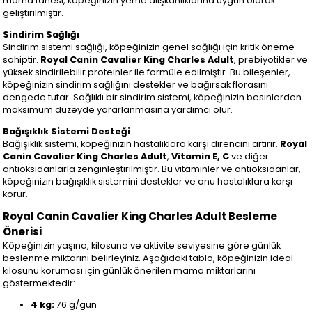
mama tanesi, köpeğinizin yeme alışkanlıklarına uygun olarak
geliştirilmiştir.
Sindirim Sağlığı
Sindirim sistemi sağlığı, köpeğinizin genel sağlığı için kritik öneme
sahiptir.
Royal Canin Cavalier King Charles Adult
, prebiyotikler ve
yüksek sindirilebilir proteinler ile formüle edilmiştir. Bu bileşenler,
köpeğinizin sindirim sağlığını destekler ve bağırsak florasını
dengede tutar. Sağlıklı bir sindirim sistemi, köpeğinizin besinlerden
maksimum düzeyde yararlanmasına yardımcı olur.
Bağışıklık Sistemi Desteği
Bağışıklık sistemi, köpeğinizin hastalıklara karşı direncini artırır.
Royal
Canin Cavalier King Charles Adult
,
Vitamin E, C
ve diğer
antioksidanlarla zenginleştirilmiştir. Bu vitaminler ve antioksidanlar,
köpeğinizin bağışıklık sistemini destekler ve onu hastalıklara karşı
korur.
Royal Canin Cavalier King Charles Adult Besleme
Önerisi
Köpeğinizin yaşına, kilosuna ve aktivite seviyesine göre günlük
beslenme miktarını belirleyiniz. Aşağıdaki tablo, köpeğinizin ideal
kilosunu koruması için günlük önerilen mama miktarlarını
göstermektedir:
4 kg:
76 g/gün