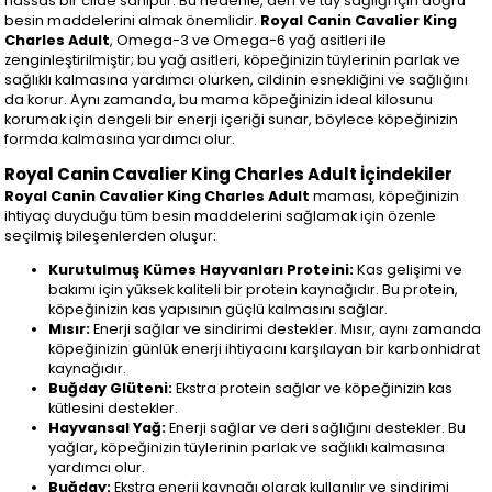
hassas bir cilde sahiptir. Bu nedenle, deri ve tüy sağlığı için doğru
besin maddelerini almak önemlidir.
Royal Canin Cavalier King
Charles Adult
, Omega-3 ve Omega-6 yağ asitleri ile
zenginleştirilmiştir; bu yağ asitleri, köpeğinizin tüylerinin parlak ve
sağlıklı kalmasına yardımcı olurken, cildinin esnekliğini ve sağlığını
da korur. Aynı zamanda, bu mama köpeğinizin ideal kilosunu
korumak için dengeli bir enerji içeriği sunar, böylece köpeğinizin
formda kalmasına yardımcı olur.
Royal Canin Cavalier King Charles Adult İçindekiler
Royal Canin Cavalier King Charles Adult
maması, köpeğinizin
ihtiyaç duyduğu tüm besin maddelerini sağlamak için özenle
seçilmiş bileşenlerden oluşur:
Kurutulmuş Kümes Hayvanları Proteini:
Kas gelişimi ve
bakımı için yüksek kaliteli bir protein kaynağıdır. Bu protein,
köpeğinizin kas yapısının güçlü kalmasını sağlar.
Mısır:
Enerji sağlar ve sindirimi destekler. Mısır, aynı zamanda
köpeğinizin günlük enerji ihtiyacını karşılayan bir karbonhidrat
kaynağıdır.
Buğday Glüteni:
Ekstra protein sağlar ve köpeğinizin kas
kütlesini destekler.
Hayvansal Yağ:
Enerji sağlar ve deri sağlığını destekler. Bu
yağlar, köpeğinizin tüylerinin parlak ve sağlıklı kalmasına
yardımcı olur.
Buğday:
Ekstra enerji kaynağı olarak kullanılır ve sindirimi