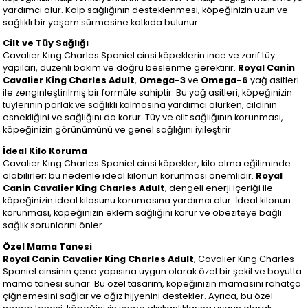
yardımcı olur. Kalp sağlığının desteklenmesi, köpeğinizin uzun ve
sağlıklı bir yaşam sürmesine katkıda bulunur.
Cilt ve Tüy Sağlığı
Cavalier King Charles Spaniel cinsi köpeklerin ince ve zarif tüy
yapıları, düzenli bakım ve doğru beslenme gerektirir.
Royal Canin
Cavalier King Charles Adult
,
Omega-3
ve
Omega-6
yağ asitleri
ile zenginleştirilmiş bir formüle sahiptir. Bu yağ asitleri, köpeğinizin
tüylerinin parlak ve sağlıklı kalmasına yardımcı olurken, cildinin
esnekliğini ve sağlığını da korur. Tüy ve cilt sağlığının korunması,
köpeğinizin görünümünü ve genel sağlığını iyileştirir.
İdeal Kilo Koruma
Cavalier King Charles Spaniel cinsi köpekler, kilo alma eğiliminde
olabilirler; bu nedenle ideal kilonun korunması önemlidir.
Royal
Canin Cavalier King Charles Adult
, dengeli enerji içeriği ile
köpeğinizin ideal kilosunu korumasına yardımcı olur. İdeal kilonun
korunması, köpeğinizin eklem sağlığını korur ve obeziteye bağlı
sağlık sorunlarını önler.
Özel Mama Tanesi
Royal Canin Cavalier King Charles Adult
, Cavalier King Charles
Spaniel cinsinin çene yapısına uygun olarak özel bir şekil ve boyutta
mama tanesi sunar. Bu özel tasarım, köpeğinizin mamasını rahatça
çiğnemesini sağlar ve ağız hijyenini destekler. Ayrıca, bu özel