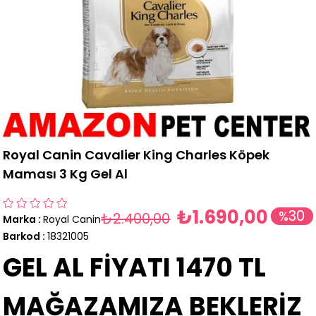
Royal Canin Cavalier King Charles Köpek
Maması 3 Kg Gel Al
₺1.690,00
30
%
₺2.400,00
Marka
:
Royal Canin
İndirim
Barkod
:
18321005
GEL AL FİYATI 1470 TL
MAĞAZAMIZA BEKLERİZ