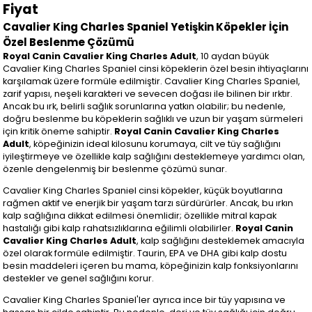
Fiyat
Cavalier King Charles Spaniel Yetişkin Köpekler İçin
Özel Beslenme Çözümü
Royal Canin Cavalier King Charles Adult
, 10 aydan büyük
Cavalier King Charles Spaniel cinsi köpeklerin özel besin ihtiyaçlarını
karşılamak üzere formüle edilmiştir. Cavalier King Charles Spaniel,
zarif yapısı, neşeli karakteri ve sevecen doğası ile bilinen bir ırktır.
Ancak bu ırk, belirli sağlık sorunlarına yatkın olabilir; bu nedenle,
doğru beslenme bu köpeklerin sağlıklı ve uzun bir yaşam sürmeleri
için kritik öneme sahiptir.
Royal Canin Cavalier King Charles
Adult
, köpeğinizin ideal kilosunu korumaya, cilt ve tüy sağlığını
iyileştirmeye ve özellikle kalp sağlığını desteklemeye yardımcı olan,
özenle dengelenmiş bir beslenme çözümü sunar.
Cavalier King Charles Spaniel cinsi köpekler, küçük boyutlarına
rağmen aktif ve enerjik bir yaşam tarzı sürdürürler. Ancak, bu ırkın
kalp sağlığına dikkat edilmesi önemlidir; özellikle mitral kapak
hastalığı gibi kalp rahatsızlıklarına eğilimli olabilirler.
Royal Canin
Cavalier King Charles Adult
, kalp sağlığını desteklemek amacıyla
özel olarak formüle edilmiştir. Taurin, EPA ve DHA gibi kalp dostu
besin maddeleri içeren bu mama, köpeğinizin kalp fonksiyonlarını
destekler ve genel sağlığını korur.
Cavalier King Charles Spaniel'ler ayrıca ince bir tüy yapısına ve