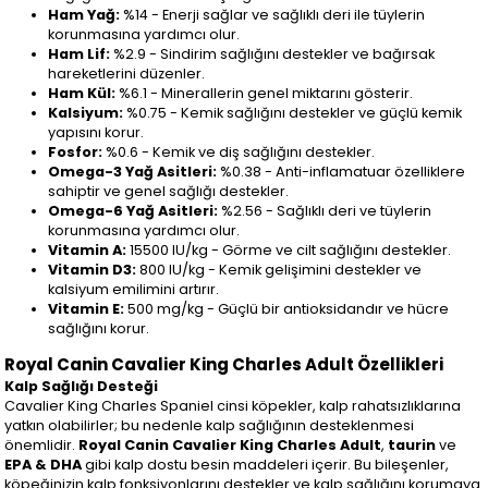
Ham Yağ:
%14 - Enerji sağlar ve sağlıklı deri ile tüylerin
korunmasına yardımcı olur.
Ham Lif:
%2.9 - Sindirim sağlığını destekler ve bağırsak
hareketlerini düzenler.
Ham Kül:
%6.1 - Minerallerin genel miktarını gösterir.
Kalsiyum:
%0.75 - Kemik sağlığını destekler ve güçlü kemik
yapısını korur.
Fosfor:
%0.6 - Kemik ve diş sağlığını destekler.
Omega-3 Yağ Asitleri:
%0.38 - Anti-inflamatuar özelliklere
sahiptir ve genel sağlığı destekler.
Omega-6 Yağ Asitleri:
%2.56 - Sağlıklı deri ve tüylerin
korunmasına yardımcı olur.
Vitamin A:
15500 IU/kg - Görme ve cilt sağlığını destekler.
Vitamin D3:
800 IU/kg - Kemik gelişimini destekler ve
kalsiyum emilimini artırır.
Vitamin E:
500 mg/kg - Güçlü bir antioksidandır ve hücre
sağlığını korur.
Royal Canin Cavalier King Charles Adult Özellikleri
Kalp Sağlığı Desteği
Cavalier King Charles Spaniel cinsi köpekler, kalp rahatsızlıklarına
yatkın olabilirler; bu nedenle kalp sağlığının desteklenmesi
önemlidir.
Royal Canin Cavalier King Charles Adult
,
taurin
ve
EPA & DHA
gibi kalp dostu besin maddeleri içerir. Bu bileşenler,
köpeğinizin kalp fonksiyonlarını destekler ve kalp sağlığını korumaya