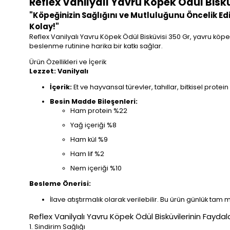
Reflex Vanilyalı Yavru Köpek Ödül Biskü
"Köpeğinizin Sağlığını ve Mutluluğunu Öncelik Edin
Kolay!"
Reflex Vanilyalı Yavru Köpek Ödül Bisküvisi 350 Gr, yavru köp
beslenme rutinine harika bir katkı sağlar.
Ürün Özellikleri ve İçerik
Lezzet: Vanilyalı
İçerik:
Et ve hayvansal türevler, tahıllar, bitkisel protein
Besin Madde Bileşenleri:
Ham protein %22
Yağ içeriği %8
Ham kül %9
Ham lif %2
Nem içeriği %10
Besleme Önerisi:
İlave atıştırmalık olarak verilebilir. Bu ürün günlük t
Reflex Vanilyalı Yavru Köpek Ödül Bisküvilerinin Faydala
1. Sindirim Sağlığı