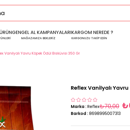
ÜRÜNGEN
GEL AL KAMPANYALARI
KARGOM NEREDE ?
RÜNLERİ
MAĞAZAMIZA BEKLERİZ
KARGONUZU TAKİP EDİN
lex Vanilyalı Yavru Köpek Ödül Bisküvisi 350 Gr
Reflex Vanilyalı Yavru
₺
₺70,00
Marka
:
Reflex
Barkod
:
8698995007313