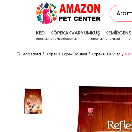
KEDİ
KÖPEK
AKVARYUM
KUŞ
KEMİRGEN
S
ÜRÜNLERİ
ÜRÜNLERİ
ÜRÜNLERİ
ÜRÜNLERİ
ÜRÜNLERİ
Ü
Anasayfa
Köpek
Köpek Ödülleri
Köpek Bisküvileri
Ref