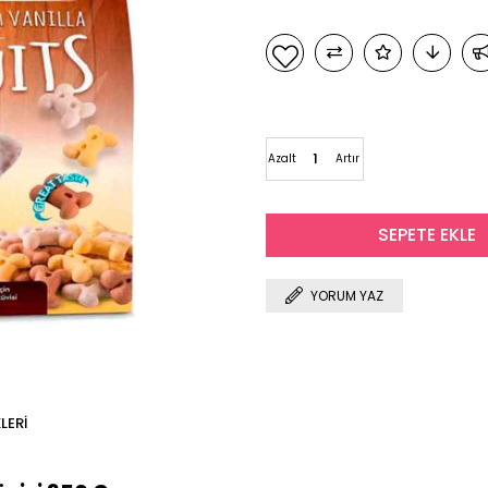
Azalt
Artır
YORUM YAZ
LERI