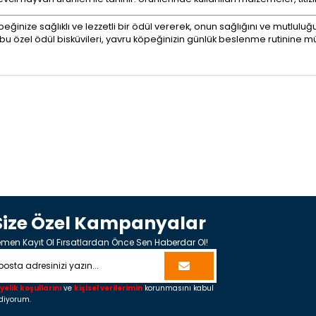
ğinize sağlıklı ve lezzetli bir ödül vererek, onun sağlığını ve mutluluğun
bu özel ödül bisküvileri, yavru köpeğinizin günlük beslenme rutinine m
Size Özel Kampanyalar
men Kayıt Ol Fırsatlardan Önce Sen Haberdar Ol!
yelik koşullarını
ve
kişisel verilerimin
korunmasını kabul
diyorum.