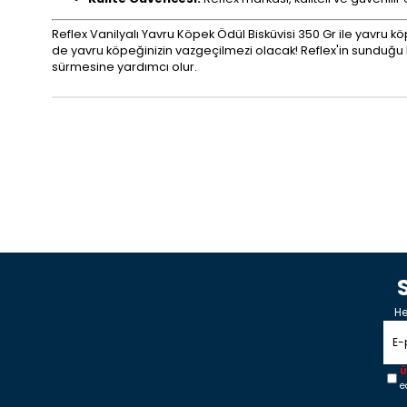
Reflex Vanilyalı Yavru Köpek Ödül Bisküvisi 350 Gr ile yavru köpe
de yavru köpeğinizin vazgeçilmezi olacak! Reflex'in sunduğu 
sürmesine yardımcı olur.
He
Ü
e