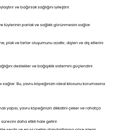
aştırır ve bağırsak sağlığını iyileştirir.
e tüylerinin parlak ve sağlıklı görünmesini sağlar.
, plak ve tartar oluşumunu azaltır, dişleri ve diş etlerini
lığını destekler ve bağışıklık sistemini güçlendirir.
ını sağlar. Bu, yavru köpeğinizin ideal kilosunu korumasına
malı yapısı, yavru köpeğinizin dikkatini çeker ve rahatça
ürecini daha etkili hale getirir.
kle seçilir ve en iyi üretim standartlarına göre işlenir.