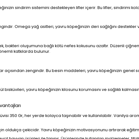
izin sindirim sistemini destekleyen lifler içerir. Bu lifler, sindirimi kolayl
indir. Omega yağ asitleri, yavru köpeğinizin deri sağlığını destekler v
rek, bakteri oluşumuna bağlı kötü nefes kokusunu azaltır. Düzenli çiğneme
önemli katkılarda bulunur.
lar açısından zengindir. Bu besin maddeleri, yavru köpeğinizin genel sağ
dül bisküvileri, yavru köpeğinizin kilosunu korumasını ve sağlıklı kalmas
vantajları
visi 350 Gr, her yerde kolayca taşınabilir ve kullanılabilir. Vanilya aro
çin oldukça çekicidir. Yavru köpeğinizin motivasyonunu artırarak eğitim s
evcil hayvan ürünleri ile tanınır. Ürünlerinde kullanılan malzemeler, titizli