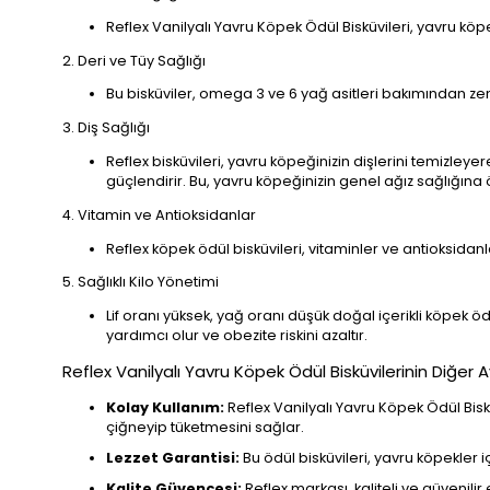
Reflex Vanilyalı Yavru Köpek Ödül Bisküvileri, yavru köpeğin
2. Deri ve Tüy Sağlığı
Bu bisküviler, omega 3 ve 6 yağ asitleri bakımından zeng
3. Diş Sağlığı
Reflex bisküvileri, yavru köpeğinizin dişlerini temizleye
güçlendirir. Bu, yavru köpeğinizin genel ağız sağlığına 
4. Vitamin ve Antioksidanlar
Reflex köpek ödül bisküvileri, vitaminler ve antioksidan
5. Sağlıklı Kilo Yönetimi
Lif oranı yüksek, yağ oranı düşük doğal içerikli köpek ö
yardımcı olur ve obezite riskini azaltır.
Reflex Vanilyalı Yavru Köpek Ödül Bisküvilerinin Diğer A
Kolay Kullanım:
Reflex Vanilyalı Yavru Köpek Ödül Biskü
çiğneyip tüketmesini sağlar.
Lezzet Garantisi:
Bu ödül bisküvileri, yavru köpekler i
Kalite Güvencesi:
Reflex markası, kaliteli ve güvenilir 