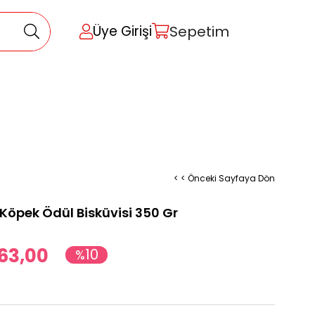
Sepetim
Üye Girişi
< < Önceki Sayfaya Dön
 Köpek Ödül Bisküvisi 350 Gr
63,00
10
%
İndirim