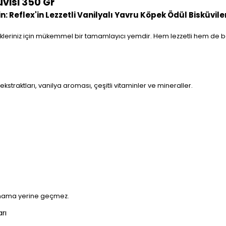
visi 350 Gr
: Reflex'in Lezzetli Vanilyalı Yavru Köpek Ödül Bisküvile
ekleriniz için mükemmel bir tamamlayıcı yemdir. Hem lezzetli hem de bes
 ekstraktları, vanilya aroması, çeşitli vitaminler ve mineraller.
am mama yerine geçmez.
rı