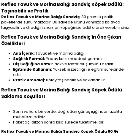
Reflex Tavuk ve Morina Balığı Sandviç Köpek Ödülü:
Taşınabilir ve Pratik
Reflex Tavuk ve Morina Balığı Sandviç
, 80 gramlık pratik
paketlerde sunulmaktadır. Bu sayede ürünü yanınızda kolayca
taşıyabilir ve dilediğiniz zaman köpeğinize ödül olarak verebilirsiniz.
Reflex Tavuk ve Morina Balığı Sandviç'in Öne Çıkan
Özellikleri
Ana İçerik:
Tavuk eti ve morina balığı
Sağlıklı Formül:
Yapay katkı maddesi içermez
Diş Sağlığına Katkı:
Plak ve tartar oluşumunu azaltır
Eğitimde Kullanım:
Yüksek lezzetliliği ile eğitim sürecinde
etkili
Pratik Ambalaj:
Kolay taşınabilir ve saklanabilir
Reflex Tavuk ve Morina Balığı Sandviç Köpek Ödülü:
Saklama Koşulları
Serin ve kuru bir yerde, doğrudan güneş ışığından uzakta
muhafaza ediniz.
Paket açıldıktan sonra kısa sürede tüketilmelidir.
Reflex Tavuk ve Morina Balığı Sandviç Köpek Ödülü 80 Gr
,