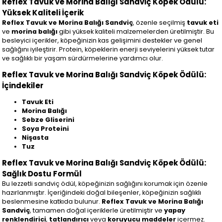
Reflex Tavuk ve Morina Balığı Sandviç Köpek Ödülü:
Yüksek Kaliteli İçerik
Reflex Tavuk ve Morina Balığı Sandviç
, özenle seçilmiş
tavuk eti
ve
morina balığı
gibi yüksek kaliteli malzemelerden üretilmiştir. Bu
besleyici içerikler, köpeğinizin kas gelişimini destekler ve genel
sağlığını iyileştirir. Protein, köpeklerin enerji seviyelerini yüksek tutar
ve sağlıklı bir yaşam sürdürmelerine yardımcı olur.
Reflex Tavuk ve Morina Balığı Sandviç Köpek Ödülü:
İçindekiler
Tavuk Eti
Morina Balığı
Sebze Gliserini
Soya Proteini
Nişasta
Tuz
Reflex Tavuk ve Morina Balığı Sandviç Köpek Ödülü:
Sağlık Dostu Formül
Bu lezzetli sandviç ödül, köpeğinizin sağlığını korumak için özenle
hazırlanmıştır. İçeriğindeki doğal bileşenler, köpeğinizin sağlıklı
beslenmesine katkıda bulunur.
Reflex Tavuk ve Morina Balığı
Sandviç
, tamamen doğal içeriklerle üretilmiştir ve
yapay
renklendirici
,
tatlandırıcı
veya
koruyucu maddeler
içermez.