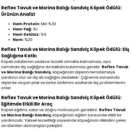
Reflex Tavuk ve Morina Balığı Sandviç Köpek Ödülü:
Ürünün Analizi
Ham Protein:
Min %30
Ham Yağ:
%1
Ham Selüloz:
%4
Nem:
%20
Reflex Tavuk ve Morina Balığı Sandviç Köpek Ödülü: Diş
Sağlığına Katkı
Köpek ödüllerinin sadece lezzetli olmakla kalmaması, aynı
zamanda diş sağlığına da katkıda bulunması gerekir.
Reflex Tavuk
ve Morina Balığı Sandviç
, köpeğinizin dişlerini temizlemeye
yardımcı olur ve diş eti sağlığını destekler. Çiğneme esnasında
dişlerde oluşan plak ve tartar birikimini azaltarak diş problemlerini
önler.
Reflex Tavuk ve Morina Balığı Sandviç Köpek Ödülü:
Eğitimde Etkili Bir Araç
Köpek eğitimi, sabır ve doğru motivasyon gerektirir.
Reflex Tavuk
ve Morina Balığı Sandviç
, köpeğinizin eğitim sürecinde etkili bir
yardımcıdır. Yüksek lezzetliliği sayesinde köpeğinizin dikkatini çeker
ve istenilen davranışları pekiştirir.