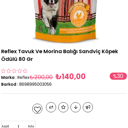
Reflex Tavuk Ve Morina Balığı Sandviç Köpek
Ödülü 80 Gr
₺140,00
30
%
₺200,00
Marka
:
Reflex
İndirim
Barkod
:
8698995003056
Azalt
Artır