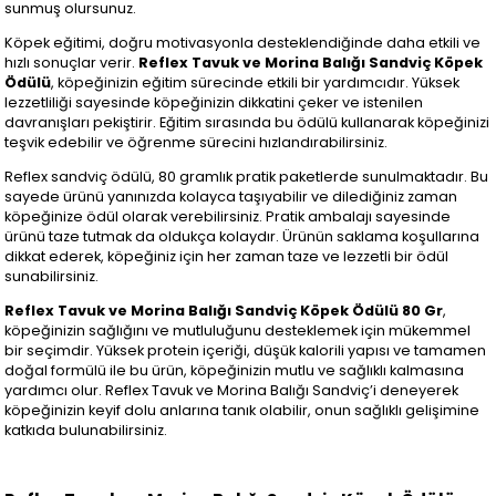
sunmuş olursunuz.
Köpek eğitimi, doğru motivasyonla desteklendiğinde daha etkili ve
hızlı sonuçlar verir.
Reflex Tavuk ve Morina Balığı Sandviç Köpek
Ödülü
, köpeğinizin eğitim sürecinde etkili bir yardımcıdır. Yüksek
lezzetliliği sayesinde köpeğinizin dikkatini çeker ve istenilen
davranışları pekiştirir. Eğitim sırasında bu ödülü kullanarak köpeğinizi
teşvik edebilir ve öğrenme sürecini hızlandırabilirsiniz.
Reflex sandviç ödülü, 80 gramlık pratik paketlerde sunulmaktadır. Bu
sayede ürünü yanınızda kolayca taşıyabilir ve dilediğiniz zaman
köpeğinize ödül olarak verebilirsiniz. Pratik ambalajı sayesinde
ürünü taze tutmak da oldukça kolaydır. Ürünün saklama koşullarına
dikkat ederek, köpeğiniz için her zaman taze ve lezzetli bir ödül
sunabilirsiniz.
Reflex Tavuk ve Morina Balığı Sandviç Köpek Ödülü 80 Gr
,
köpeğinizin sağlığını ve mutluluğunu desteklemek için mükemmel
bir seçimdir. Yüksek protein içeriği, düşük kalorili yapısı ve tamamen
doğal formülü ile bu ürün, köpeğinizin mutlu ve sağlıklı kalmasına
yardımcı olur. Reflex Tavuk ve Morina Balığı Sandviç’i deneyerek
köpeğinizin keyif dolu anlarına tanık olabilir, onun sağlıklı gelişimine
katkıda bulunabilirsiniz.