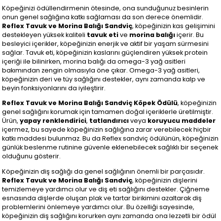
Köpeğinizi ödüllendirmenin ötesinde, ona sunduğunuz besinlerin
onun genel sağlığına katkı sağlaması da son derece önemlidir.
Reflex Tavuk ve Morina Balığı Sandviç
, köpeğinizin kas gelişimini
destekleyen yüksek kaliteli
tavuk eti
ve
morina balığı
içerir. Bu
besleyici içerikler, köpeğinizin enerjik ve aktif bir yaşam sürmesini
sağlar. Tavuk eti, köpeğinizin kaslarını güçlendiren yüksek protein
içeriği ile bilinirken, morina balığı da omega-3 yağ asitleri
bakımından zengin olmasıyla öne çıkar. Omega-3 yağ asitleri,
köpeğinizin deri ve tüy sağlığını destekler, aynı zamanda kalp ve
beyin fonksiyonlarını da iyileştirir.
Reflex Tavuk ve Morina Balığı Sandviç Köpek Ödülü
, köpeğinizin
genel sağlığını korumak için tamamen doğal içeriklerle üretilmiştir.
Ürün,
yapay renklendirici
,
tatlandırıcı
veya
koruyucu maddeler
içermez, bu sayede köpeğinizin sağlığına zarar verebilecek hiçbir
katkı maddesi bulunmaz. Bu da Reflex sandviç ödülünün, köpeğinizin
günlük beslenme rutinine güvenle eklenebilecek sağlıklı bir seçenek
olduğunu gösterir.
Köpeğinizin diş sağlığı da genel sağlığının önemli bir parçasıdır.
Reflex Tavuk ve Morina Balığı Sandviç
, köpeğinizin dişlerini
temizlemeye yardımcı olur ve diş eti sağlığını destekler. Çiğneme
esnasında dişlerde oluşan plak ve tartar birikimini azaltarak diş
problemlerini önlemeye yardımcı olur. Bu özelliği sayesinde,
köpeğinizin diş sağlığını korurken aynı zamanda ona lezzetli bir ödül