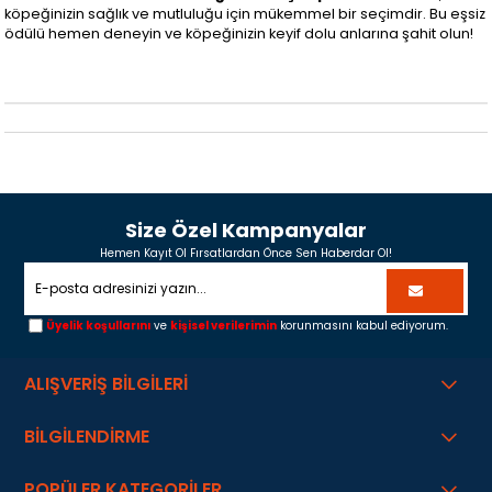
köpeğinizin sağlık ve mutluluğu için mükemmel bir seçimdir. Bu eşsiz
ödülü hemen deneyin ve köpeğinizin keyif dolu anlarına şahit olun!
Size Özel Kampanyalar
Hemen Kayıt Ol Fırsatlardan Önce Sen Haberdar Ol!
Üyelik koşullarını
ve
kişisel verilerimin
korunmasını kabul ediyorum.
ALIŞVERİŞ BİLGİLERİ
BİLGİLENDİRME
POPÜLER KATEGORİLER