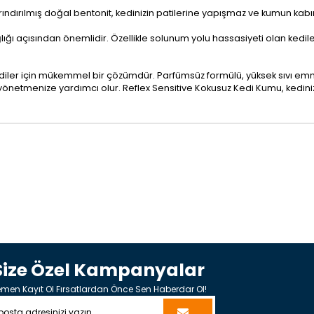
ındırılmış doğal bentonit, kedinizin patilerine yapışmaz ve kumun kabı
ğlığı açısından önemlidir. Özellikle solunum yolu hassasiyeti olan kediler
iler için mükemmel bir çözümdür. Parfümsüz formülü, yüksek sıvı emme ka
lde yönetmenize yardımcı olur. Reflex Sensitive Kokusuz Kedi Kumu, kediniz
Size Özel Kampanyalar
men Kayıt Ol Fırsatlardan Önce Sen Haberdar Ol!