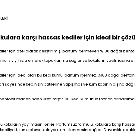
LERI
kulara karşı hassas kediler için ideal bir çö
ler için özel olarak geliştirilmiş, parfüm içermeyen %100 doğal bentoni
umu, sıvıyı hızla emerek topaklanma sağlar ve kokuların yayılmasına enge
diler için ideal olan bu kedi kumu, parfüm içermez. %100 doğal bentonit
ı sayesinde kedinizin patilerine yapışmaz ve kum kabının dışına dağılm
n bentonit madeninden üretilmiştir. Bu, kedi kumunun tozdan arındırılma
tü kokuların yayılmasını önler. Parfümsüz formülü, kokulara karşı hassas 
kabiliyeti, kum kabının kolayca temizlenmesini sağlar. Dayanıklı topakl