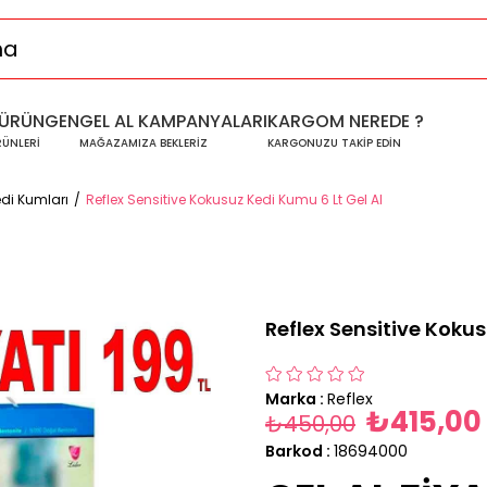
ÜRÜNGEN
GEL AL KAMPANYALARI
KARGOM NEREDE ?
RÜNLERİ
MAĞAZAMIZA BEKLERİZ
KARGONUZU TAKİP EDİN
edi Kumları
Reflex Sensitive Kokusuz Kedi Kumu 6 Lt Gel Al
Reflex Sensitive Kokus
Marka
:
Reflex
₺415,00
₺450,00
Barkod
:
18694000