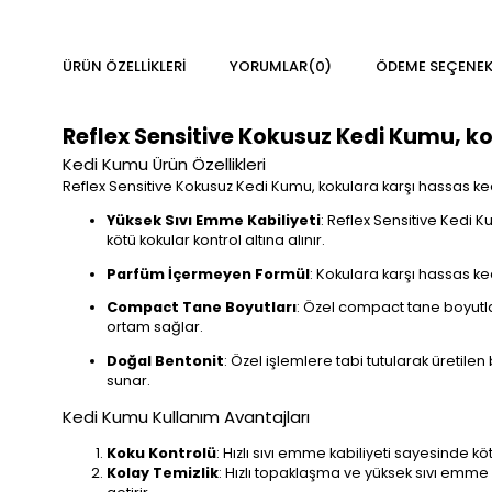
ÜRÜN ÖZELLIKLERI
YORUMLAR
(0)
ÖDEME SEÇENEK
Reflex Sensitive Kokusuz Kedi Kumu, ko
Kedi Kumu Ürün Özellikleri
Reflex Sensitive Kokusuz Kedi Kumu, kokulara karşı hassas kedi
Yüksek Sıvı Emme Kabiliyeti
: Reflex Sensitive Kedi K
kötü kokular kontrol altına alınır.
Parfüm İçermeyen Formül
: Kokulara karşı hassas ke
Compact Tane Boyutları
: Özel compact tane boyutlar
ortam sağlar.
Doğal Bentonit
: Özel işlemlere tabi tutularak üretile
sunar.
Kedi Kumu Kullanım Avantajları
Koku Kontrolü
: Hızlı sıvı emme kabiliyeti sayesinde kö
Kolay Temizlik
: Hızlı topaklaşma ve yüksek sıvı emme 