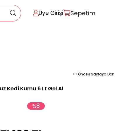
Sepetim
Üye Girişi
< < Önceki Sayfaya Dön
uz Kedi Kumu 6 Lt Gel Al
8
%
İndirim