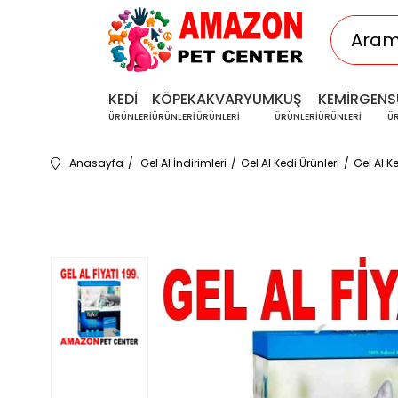
KEDİ
KÖPEK
AKVARYUM
KUŞ
KEMİRGEN
S
ÜRÜNLERİ
ÜRÜNLERİ
ÜRÜNLERİ
ÜRÜNLERİ
ÜRÜNLERİ
Ü
Anasayfa
Gel Al İndirimleri
Gel Al Kedi Ürünleri
Gel Al K