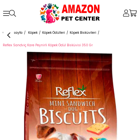
Anasayfa
Köpek
Köpek Ödülleri
Köpek Bisküvileri
Reflex Sandviç Kare Peynirli Köpek Ödül Bisküvisi 350 Gr