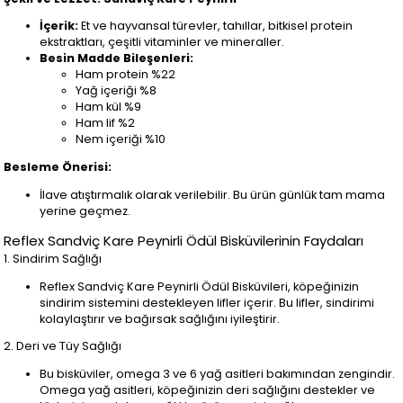
İçerik:
Et ve hayvansal türevler, tahıllar, bitkisel protein
ekstraktları, çeşitli vitaminler ve mineraller.
Besin Madde Bileşenleri:
Ham protein %22
Yağ içeriği %8
Ham kül %9
Ham lif %2
Nem içeriği %10
Besleme Önerisi:
İlave atıştırmalık olarak verilebilir. Bu ürün günlük tam mama
yerine geçmez.
Reflex Sandviç Kare Peynirli Ödül Bisküvilerinin Faydaları
1. Sindirim Sağlığı
Reflex Sandviç Kare Peynirli Ödül Bisküvileri, köpeğinizin
sindirim sistemini destekleyen lifler içerir. Bu lifler, sindirimi
kolaylaştırır ve bağırsak sağlığını iyileştirir.
2. Deri ve Tüy Sağlığı
Bu bisküviler, omega 3 ve 6 yağ asitleri bakımından zengindir.
Omega yağ asitleri, köpeğinizin deri sağlığını destekler ve