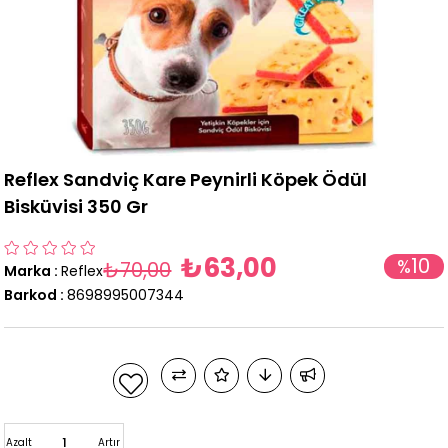
Reflex Sandviç Kare Peynirli Köpek Ödül
Bisküvisi 350 Gr
₺63,00
10
%
₺70,00
Marka
:
Reflex
İndirim
Barkod
:
8698995007344
Azalt
Artır