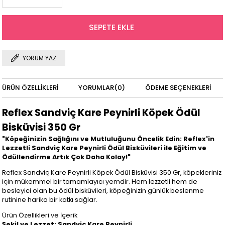
YORUM YAZ
ÜRÜN ÖZELLIKLERI
YORUMLAR
(0)
ÖDEME SEÇENEKLERI
Reflex Sandviç Kare Peynirli Köpek Ödül
Bisküvisi 350 Gr
"Köpeğinizin Sağlığını ve Mutluluğunu Öncelik Edin: Reflex'in
Lezzetli Sandviç Kare Peynirli Ödül Bisküvileri ile Eğitim ve
Ödüllendirme Artık Çok Daha Kolay!"
Reflex Sandviç Kare Peynirli Köpek Ödül Bisküvisi 350 Gr, köpekleriniz
için mükemmel bir tamamlayıcı yemdir. Hem lezzetli hem de
besleyici olan bu ödül bisküvileri, köpeğinizin günlük beslenme
rutinine harika bir katkı sağlar.
Ürün Özellikleri ve İçerik
Şekil ve Lezzet: Sandviç Kare Peynirli