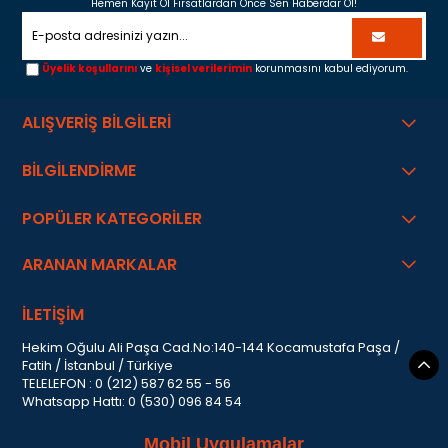
Hemen Kayıt Ol Fırsatlardan Önce Sen Haberdar Ol!
Üyelik koşullarını
ve
kişisel verilerimin
korunmasını kabul ediyorum.
ALIŞVERİŞ BİLGİLERİ
BİLGİLENDİRME
POPÜLER KATEGORİLER
ARANAN MARKALAR
İLETİŞİM
Hekim Oğulu Ali Paşa Cad.No:140-144 Kocamustafa Paşa /
Fatih / İstanbul / Türkiye
TELELEFON : 0 (212) 587 62 55 - 56
Whatsapp Hattı: 0 (530) 096 84 54
Mobil Uygulamalar