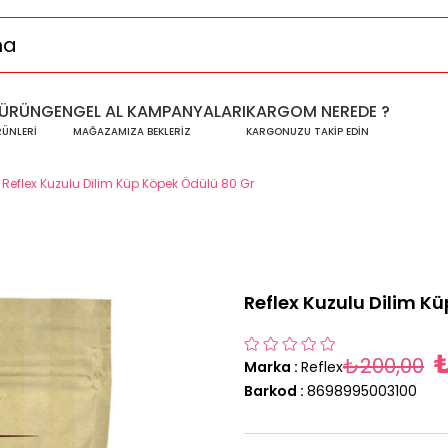
ÜRÜNGEN
GEL AL KAMPANYALARI
KARGOM NEREDE ?
RÜNLERİ
MAĞAZAMIZA BEKLERİZ
KARGONUZU TAKİP EDİN
Reflex Kuzulu Dilim Küp Köpek Ödülü 80 Gr
Reflex Kuzulu Dilim K
₺200,00
Marka
:
Reflex
Barkod
:
8698995003100