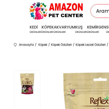
KEDİ
KÖPEK
AKVARYUM
KUŞ
KEMİRGEN
S
ÜRÜNLERİ
ÜRÜNLERİ
ÜRÜNLERİ
ÜRÜNLERİ
ÜRÜNLERİ
Ü
Anasayfa
Köpek
Köpek Ödülleri
Köpek Lezzet Ödülleri