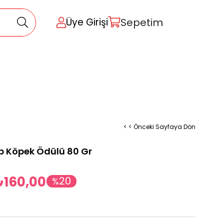
Sepetim
Üye Girişi
< < Önceki Sayfaya Dön
üp Köpek Ödülü 80 Gr
₺160,00
20
%
İndirim