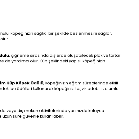
ülü, köpeğinizin sağlıklı bir şekilde beslenmesini sağlar.
olur.
dülü
, çiğneme sırasında dişlerde oluşabilecek plak ve tartar
ine de yardımcı olur. Küp şeklindeki yapısı, köpeğinizin
ilim Küp Köpek Ödülü
, köpeğinizin eğitim süreçlerinde etkili
ndeki bu ödülleri kullanarak köpeğinizi teşvik edebilir, olumlu
izde veya dış mekan aktivitelerinde yanınızda kolayca
e uzun süre güvenle kullanılabilir.