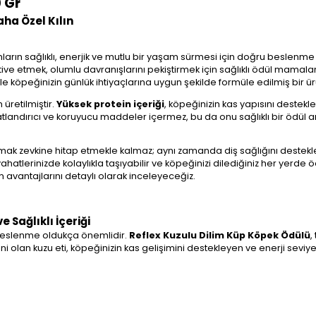
 Gr
aha Özel Kılın
ların sağlıklı, enerjik ve mutlu bir yaşam sürmesi için doğru beslenme 
tive etmek, olumlu davranışlarını pekiştirmek için sağlıklı ödül mamala
iyle köpeğinizin günlük ihtiyaçlarına uygun şekilde formüle edilmiş bir ü
üretilmiştir.
Yüksek protein içeriği
, köpeğinizin kas yapısını desteklerk
andırıcı ve koruyucu maddeler içermez, bu da onu sağlıklı bir ödül ara
amak zevkine hitap etmekle kalmaz; aynı zamanda diş sağlığını destek
hatlerinizde kolaylıkla taşıyabilir ve köpeğinizi dilediğiniz her yerde 
nım avantajlarını detaylı olarak inceleyeceğiz.
 Sağlıklı İçeriği
 beslenme oldukça önemlidir.
Reflex Kuzulu Dilim Küp Köpek Ödülü
,
i olan kuzu eti, köpeğinizin kas gelişimini destekleyen ve enerji seviyes