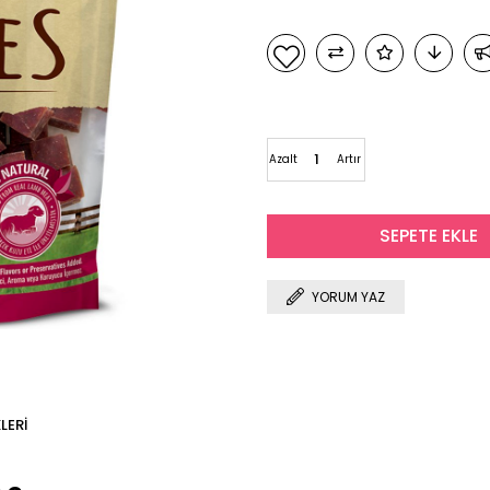
Azalt
Artır
YORUM YAZ
LERI