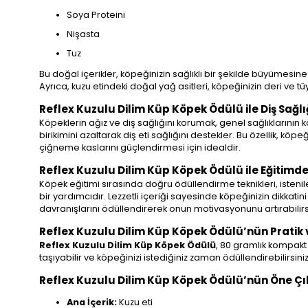
Soya Proteini
Nişasta
Tuz
Bu doğal içerikler, köpeğinizin sağlıklı bir şekilde büyümesi
Ayrıca, kuzu etindeki doğal yağ asitleri, köpeğinizin deri ve 
Reflex Kuzulu Dilim Küp Köpek Ödülü ile Diş Sağlı
Köpeklerin ağız ve diş sağlığını korumak, genel sağlıklarının
birikimini azaltarak diş eti sağlığını destekler. Bu özellik, k
çiğneme kaslarını güçlendirmesi için idealdir.
Reflex Kuzulu Dilim Küp Köpek Ödülü ile Eğitimde
Köpek eğitimi sırasında doğru ödüllendirme teknikleri, istenile
bir yardımcıdır. Lezzetli içeriği sayesinde köpeğinizin dikkatin
davranışlarını ödüllendirerek onun motivasyonunu artırabilirsi
Reflex Kuzulu Dilim Küp Köpek Ödülü’nün Pratik v
Reflex Kuzulu Dilim Küp Köpek Ödülü
, 80 gramlık kompakt 
taşıyabilir ve köpeğinizi istediğiniz zaman ödüllendirebilirsini
Reflex Kuzulu Dilim Küp Köpek Ödülü’nün Öne Çık
Ana İçerik:
Kuzu eti