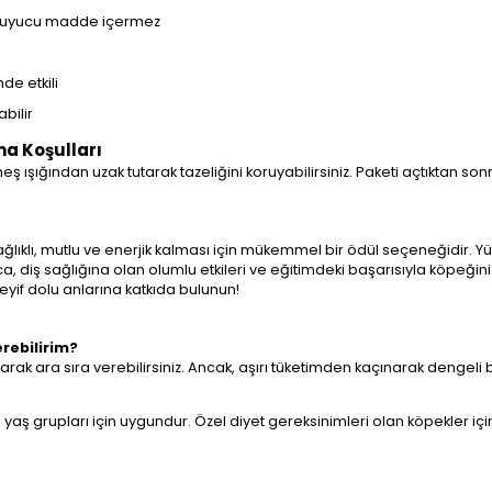
 koruyucu madde içermez
nde etkili
bilir
a Koşulları
ışığından uzak tutarak tazeliğini koruyabilirsiniz. Paketi açtıktan son
ağlıklı, mutlu ve enerjik kalması için mükemmel bir ödül seçeneğidir. Y
diş sağlığına olan olumlu etkileri ve eğitimdeki başarısıyla köpeğinizin 
if dolu anlarına katkıda bulunun!
erebilirim?
rak ara sıra verebilirsiniz. Ancak, aşırı tüketimden kaçınarak dengeli b
 yaş grupları için uygundur. Özel diyet gereksinimleri olan köpekler için