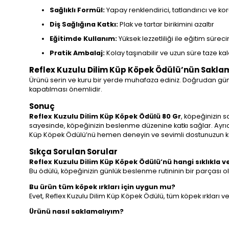
Sağlıklı Formül:
Yapay renklendirici, tatlandırıcı ve
Diş Sağlığına Katkı:
Plak ve tartar birikimini azaltır
Eğitimde Kullanım:
Yüksek lezzetliliği ile eğitim süreci
Pratik Ambalaj:
Kolay taşınabilir ve uzun süre taze kala
Reflex Kuzulu Dilim Küp Köpek Ödülü’nün Saklam
Ürünü serin ve kuru bir yerde muhafaza ediniz. Doğrudan güneş 
kapatılması önemlidir.
Sonuç
Reflex Kuzulu Dilim Küp Köpek Ödülü 80 Gr
, köpeğinizin s
sayesinde, köpeğinizin beslenme düzenine katkı sağlar. Ayrıca, 
Küp Köpek Ödülü’nü hemen deneyin ve sevimli dostunuzun key
Sıkça Sorulan Sorular
Reflex Kuzulu Dilim Küp Köpek Ödülü’nü hangi sıklıkla v
Bu ödülü, köpeğinizin günlük beslenme rutininin bir parçası ola
Bu ürün tüm köpek ırkları için uygun mu?
Evet, Reflex Kuzulu Dilim Küp Köpek Ödülü, tüm köpek ırkları ve
Ürünü nasıl saklamalıyım?