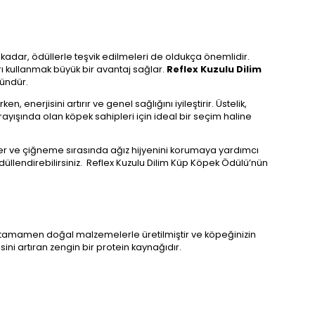
kadar, ödüllerle teşvik edilmeleri de oldukça önemlidir.
rı kullanmak büyük bir avantaj sağlar.
Reflex Kuzulu Dilim
ründür.
en, enerjisini artırır ve genel sağlığını iyileştirir. Üstelik,
yışında olan köpek sahipleri için ideal bir seçim haline
ler ve çiğneme sırasında ağız hijyenini korumaya yardımcı
ödüllendirebilirsiniz. Reflex Kuzulu Dilim Küp Köpek Ödülü’nün
 tamamen doğal malzemelerle üretilmiştir ve köpeğinizin
ini artıran zengin bir protein kaynağıdır.