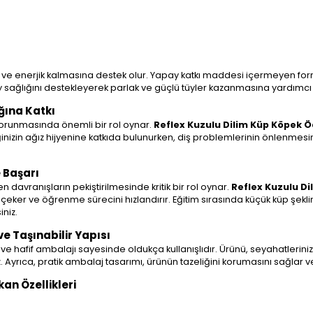
ne ve enerjik kalmasına destek olur. Yapay katkı maddesi içermeyen form
tüy sağlığını destekleyerek parlak ve güçlü tüyler kazanmasına yardımcı 
ğına Katkı
 korunmasında önemli bir rol oynar.
Reflex Kuzulu Dilim Küp Köpek Ö
öpeğinizin ağız hijyenine katkıda bulunurken, diş problemlerinin önlenmes
 Başarı
n davranışların pekiştirilmesinde kritik bir rol oynar.
Reflex Kuzulu D
i çeker ve öğrenme sürecini hızlandırır. Eğitim sırasında küçük küp şekli
niz.
e Taşınabilir Yapısı
ve hafif ambalajı sayesinde oldukça kullanışlıdır. Ürünü, seyahatlerin
z. Ayrıca, pratik ambalaj tasarımı, ürünün tazeliğini korumasını sağlar v
an Özellikleri