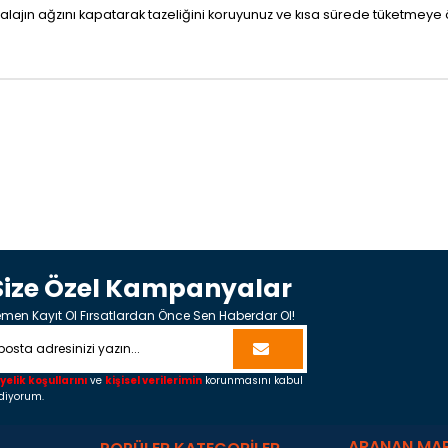
balajın ağzını kapatarak tazeliğini koruyunuz ve kısa sürede tüketmeye 
Size Özel Kampanyalar
men Kayıt Ol Fırsatlardan Önce Sen Haberdar Ol!
yelik koşullarını
ve
kişisel verilerimin
korunmasını kabul
diyorum.
ARANAN MA