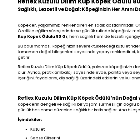
Reflex Kuzulu Dilim Küp Köpek Ödülü 80
Sağlıklı, Lezzetli ve Doğal: Köpeğinizin Her Anını D
Köpekler, yaşamımızı renklendiren en sadık dostlarımızdır. On
Özellikle eğitim süreçlerinde ve günlük rutinde köpeğinizi mo
Küp Köpek Ödülü 80 Gr
, hem sağlıklı hem de lezzetli içeriğ
Bu ödül maması, köpeğinizin severek tüketeceği kuzu etinden 
tamamen doğal bileşenleri sayesinde yapay renklendirici, tatl
getirir.
Reflex Kuzulu Dilim Küp Köpek Ödülü, yalnızca köpeğinizin d
olur. Ayrıca, pratik ambalajı sayesinde evde, parkta veya seya
içeriğini, faydalarını, diş sağlığı üzerindeki etkilerini ve kulla
Reflex Kuzulu Dilim Küp Köpek Ödülü’nün Doğal ve
Köpeklerin dengeli ve sağlıklı bir yaşam sürmesi için doğru
günlük beslenme düzenine sağlıklı bir katkı sağlar. Ana bileşen
İçindekiler:
Kuzu eti
Sebze Gliserini