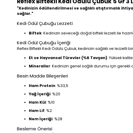
Reflex Biftekli Kedi Ödülü Çubuk 5 Gr 3 
"Kedinizin ödüllendirilmesi ve sağlıklı atıştırmalık ihtiy
sağlar."
Kedi Ödül Çubuğu Lezzeti
Biftek
: Kedinizin seveceği doğal biftek lezzeti ile hazırl
Kedi Ödül Çubuğu İçeriği
Reflex Biftekli Kedi Ödülü Çubuk, kedinizin sağlıklı ve lezzetli b
Et ve Hayvansal Türevler (%6 Tavşan)
: Yüksek kalit
Mineraller
: Kedinizin genel sağlık durumu için gerekli 
Besin Madde Bileşenleri
Ham Protein
: %33,5
Yağ İçeriği
: %20
Ham Kül
: %10
Ham Lif
: %2
Nem İçeriği
: %28
Besleme Önerisi