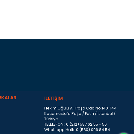
RKALAR
İLETİŞİM
Hekim Oğulu Ali Paşa Cad.No:140-144
Kocamustafa Paşa / Fatih / İstanbul /
Türkiye
TELELEFON : 0 (212) 587 62 55 - 56
Whatsapp Hattı: 0 (530) 096 84 54