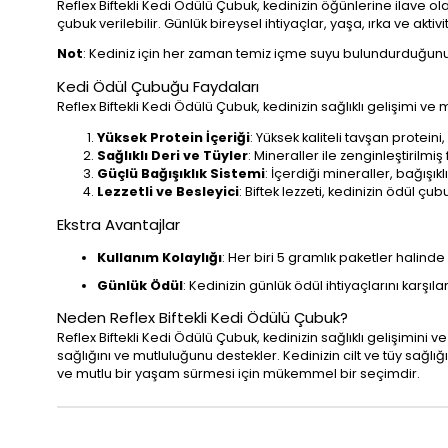
Reflex Biftekli Kedi Ödülü Çubuk, kedinizin öğünlerine ilave o
çubuk verilebilir. Günlük bireysel ihtiyaçlar, yaşa, ırka ve akt
Not
: Kediniz için her zaman temiz içme suyu bulundurduğun
Kedi Ödül Çubuğu Faydaları
Reflex Biftekli Kedi Ödülü Çubuk, kedinizin sağlıklı gelişimi ve 
Yüksek Protein İçeriği
: Yüksek kaliteli tavşan proteini
Sağlıklı Deri ve Tüyler
: Mineraller ile zenginleştirilmiş
Güçlü Bağışıklık Sistemi
: İçerdiği mineraller, bağışıkl
Lezzetli ve Besleyici
: Biftek lezzeti, kedinizin ödül ç
Ekstra Avantajlar
Kullanım Kolaylığı
: Her biri 5 gramlık paketler halinde
Günlük Ödül
: Kedinizin günlük ödül ihtiyaçlarını karşıl
Neden Reflex Biftekli Kedi Ödülü Çubuk?
Reflex Biftekli Kedi Ödülü Çubuk, kedinizin sağlıklı gelişimini 
sağlığını ve mutluluğunu destekler. Kedinizin cilt ve tüy sağlı
ve mutlu bir yaşam sürmesi için mükemmel bir seçimdir.