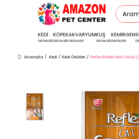
KEDİ
KÖPEK
AKVARYUM
KUŞ
KEMİRGEN
S
ÜRÜNLERİ
ÜRÜNLERİ
ÜRÜNLERİ
ÜRÜNLERİ
ÜRÜNLERİ
Ü
Anasayfa
Kedi
Kedi Ödülleri
Reflex Biftekli Kedi Ödülü 