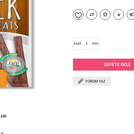
Azalt
Artır
YORUM YAZ
ERI