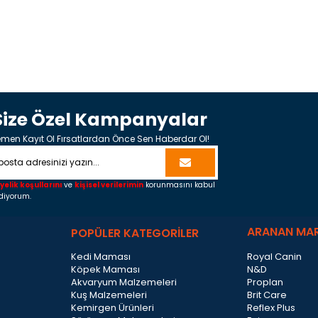
Size Özel Kampanyalar
men Kayıt Ol Fırsatlardan Önce Sen Haberdar Ol!
yelik koşullarını
ve
kişisel verilerimin
korunmasını kabul
diyorum.
ARANAN MA
POPÜLER KATEGORİLER
Kedi Maması
Royal Canin
Köpek Maması
N&D
Akvaryum Malzemeleri
Proplan
Kuş Malzemeleri
Brit Care
Kemirgen Ürünleri
Reflex Plus