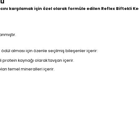
Lü
acını karşılamak için özel olarak formüle edilen Reflex Biftekli K
anmıştır.
ir ödül alması için özenle seçilmiş bileşenler içerir:
eli protein kaynağı olarak tavşan içerir.
olan temel mineralleri içerir.