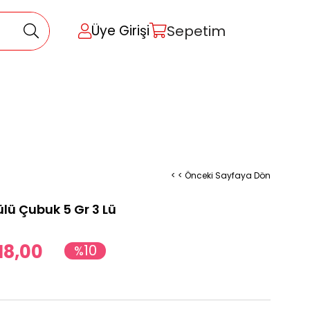
Sepetim
Üye Girişi
< < Önceki Sayfaya Dön
ülü Çubuk 5 Gr 3 Lü
18,00
10
%
İndirim