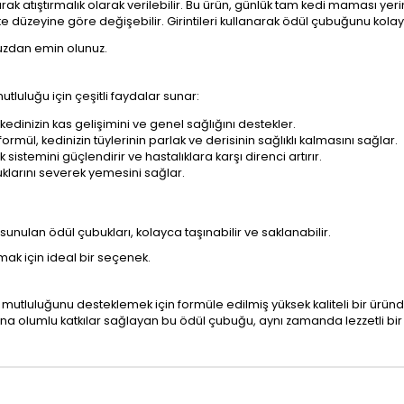
larak atıştırmalık olarak verilebilir. Bu ürün, günlük tam kedi maması ye
ivite düzeyine göre değişebilir. Girintileri kullanarak ödül çubuğunu kolay
uzdan emin olunuz.
mutluluğu için çeşitli faydalar sunar:
, kedinizin kas gelişimini ve genel sağlığını destekler.
 formül, kedinizin tüylerinin parlak ve derisinin sağlıklı kalmasını sağlar.
ık sistemini güçlendirir ve hastalıklara karşı direnci artırır.
ubuklarını severek yemesini sağlar.
 sunulan ödül çubukları, kolayca taşınabilir ve saklanabilir.
amak için ideal bir seçenek.
ve mutluluğunu desteklemek için formüle edilmiş yüksek kaliteli bir üründür
ğına olumlu katkılar sağlayan bu ödül çubuğu, aynı zamanda lezzetli bir ö