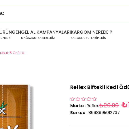
ÜRÜNGEN
GEL AL KAMPANYALARI
KARGOM NEREDE ?
RÜNLERİ
MAĞAZAMIZA BEKLERİZ
KARGONUZU TAKİP EDİN
Çubuk 5 Gr 3 Lü
Reflex Biftekli Kedi Öd
₺
₺20,00
Marka
:
Reflex
Barkod
:
8698995012737