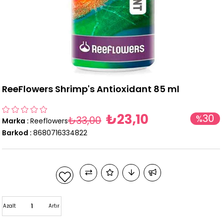
ReeFlowers Shrimp's Antioxidant 85 ml
₺23,10
30
%
₺33,00
Marka
:
Reeflowers
İndirim
Barkod
:
8680716334822
Azalt
Artır