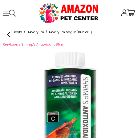
Anasayfa
Akvaryum
Akvaryum Sağlık Ürünleri
ReeFlowers Shrimp's Antioxidant 85 ml