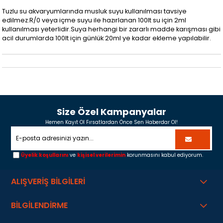
Tuzlu su akvaryumlarında musluk suyu kullanılması tavsiye
edilmez.R/0 veya içme suyu ile hazırlanan 100lt su için 2ml
kullanılması yeterlidir.Suya herhangi bir zararlı madde karışması gibi
acil durumlarda 100lt için günlük 20ml ye kadar ekleme yapılabilir.
Size Özel Kampanyalar
Hemen Kayıt Ol Fırsatlardan Önce Sen Haberdar Ol!
Üyelik koşullarını
ve
kişisel verilerimin
korunmasını kabul ediyorum.
ALIŞVERİŞ BİLGİLERİ
BİLGİLENDİRME