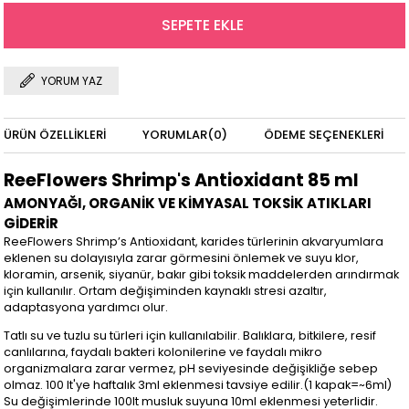
YORUM YAZ
ÜRÜN ÖZELLIKLERI
YORUMLAR
(0)
ÖDEME SEÇENEKLERI
ReeFlowers Shrimp's Antioxidant 85 ml
AMONYAĞI, ORGANİK VE KİMYASAL TOKSİK ATIKLARI
GİDERİR
ReeFlowers Shrimp’s Antioxidant, karides türlerinin akvaryumlara
eklenen su dolayısıyla zarar görmesini önlemek ve suyu klor,
kloramin, arsenik, siyanür, bakır gibi toksik maddelerden arındırmak
için kullanılır. Ortam değişiminden kaynaklı stresi azaltır,
adaptasyona yardımcı olur.
Tatlı su ve tuzlu su türleri için kullanılabilir. Balıklara, bitkilere, resif
canlılarına, faydalı bakteri kolonilerine ve faydalı mikro
organizmalara zarar vermez, pH seviyesinde değişikliğe sebep
olmaz. 100 lt'ye haftalık 3ml eklenmesi tavsiye edilir.(1 kapak=~6ml)
Su değişimlerinde 100lt musluk suyuna 10ml eklenmesi yeterlidir.