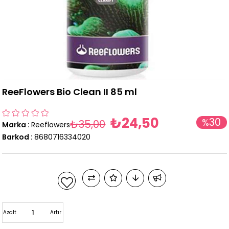
ReeFlowers Bio Clean II 85 ml
₺24,50
30
%
₺35,00
Marka
:
Reeflowers
İndirim
Barkod
:
8680716334020
Azalt
Artır