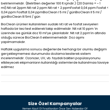
belirlenmelidir. (Belirtilen değerler 100 lt içindir.) (20 Damla = ~ 1
ml).Nit rat 2ppm Nit rat 2 ppm Nit rat < 2 ppmFosfat 0,04 ppm Fosfat <
0,04 ppm Fosftat 0,04 ppmBioClean I 5 ml / günBioClean II 5 ml /
günBioClean III 5ml / gün
BioClean ürünleri kullanılırken sudaki nit rat ve fosfat seviyeleri
haftada bir kez test edilerek takip edilmelidir. Nit rat 10 ppm ‘in
üzerinde ise günlük doz 10 ml’ye çıkarılabilir. Nit rat 2 ppm’in altında
olduğu sürece BioClean II eklenmemelidir. Doz aşımı
yapılmamalıdır.
Haftalık uygulama sonucu değerlerde herhangi bir olumlu değişim
gerçekleşmemesi durumunda dozlama kesilerek sistem
incelenmelidir. Ozonizer, UV, vb. faydalı bakteri popülasyonunu
etkileyecek ekipmanların kullanıldığı sistemlerde kullanılması tavsiye
edilmez
Size Özel Kampanyalar
Hemen Kayıt Ol Fırsatlardan Önce Sen Haberdar Ol!