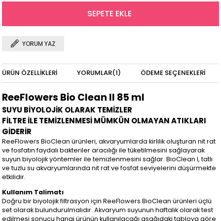
YORUM YAZ
ÜRÜN ÖZELLIKLERI
YORUMLAR
(1)
ÖDEME SEÇENEKLERI
ReeFlowers Bio Clean II 85 ml​
SUYU BİYOLOJİK OLARAK TEMİZLER
FİLTRE İLE TEMİZLENMESİ MÜMKÜN OLMAYAN ATIKLARI
GİDERİR
ReeFlowers BioClean ürünleri, akvaryumlarda kirlilik oluşturan nit rat
ve fosfatın faydalı bakteriler aracılığı ile tüketilmesini sağlayarak
suyun biyolojik yöntemler ile temizlenmesini sağlar. BioClean I, tatlı
ve tuzlu su akvaryumlarında nit rat ve fosfat seviyelerini düşürmekte
etkilidir.
Kullanım Talimatı
Doğru bir biyolojik filtrasyon için ReeFlowers BioClean ürünleri üçlü
set olarak bulundurulmalıdır. Akvaryum suyunun haftalık olarak test
edilmesi sonucu hangi ürünün kullanılacağı aşağıdaki tabloya göre