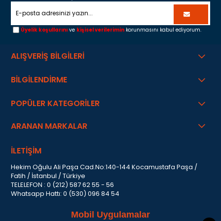
Üyelik koşullarını
ve
kişisel verilerimin
korunmasını kabul ediyorum.
ALIŞVERİŞ BİLGİLERİ
BİLGİLENDİRME
POPÜLER KATEGORİLER
ARANAN MARKALAR
İLETİŞİM
Hekim Oğulu Ali Paşa Cad.No:140-144 Kocamustafa Paşa /
Fatih / İstanbul / Türkiye
TELELEFON : 0 (212) 587 62 55 - 56
Whatsapp Hattı: 0 (530) 096 84 54
Mobil Uygulamalar