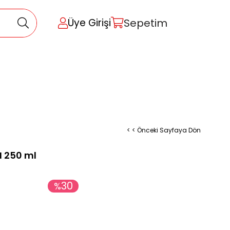
Sepetim
Üye Girişi
< < Önceki Sayfaya Dön
I 250 ml
30
%
İndirim