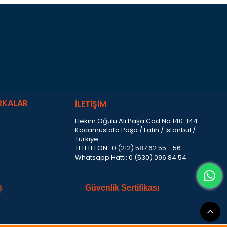
RKALAR
İLETİŞİM
Hekim Oğulu Ali Paşa Cad.No:140-144
Kocamustafa Paşa / Fatih / İstanbul /
Türkiye
TELELEFON : 0 (212) 587 62 55 - 56
Whatsapp Hattı: 0 (530) 096 84 54
ş
Güvenlik Sertifikası