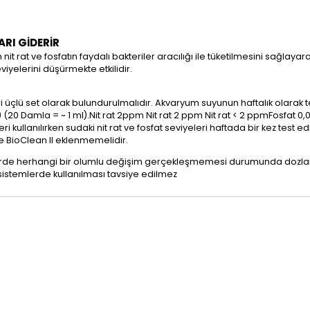
RI GİDERİR
nit rat ve fosfatın faydalı bakteriler aracılığı ile tüketilmesini sağlaya
eviyelerini düşürmekte etkilidir.
eri üçlü set olarak bulundurulmalıdır. Akvaryum suyunun haftalık olarak
ir.) (20 Damla = ~ 1 ml).Nit rat 2ppm Nit rat 2 ppm Nit rat < 2 ppmFosfat
kullanılırken sudaki nit rat ve fosfat seviyeleri haftada bir kez test edi
ece BioClean II eklenmemelidir.
rde herhangi bir olumlu değişim gerçekleşmemesi durumunda dozlama k
sistemlerde kullanılması tavsiye edilmez