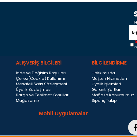
He
Ü
e
ALIŞVERİŞ BİLGİLERİ
BİLGİLENDİRME
İade ve Değişim Koşulları
Hakkımızda
Çerez(Cookie) Kullanımı
Müşteri Hizmetleri
Mesafeli Satış Sözleşmesi
Üyelik İşlemleri
Üyelik Sözleşmesi
Garanti Şartları
Kargo ve Teslimat Koşulları
Mağaza Konumumuz
Mağazamız
Sipariş Takip
Mobil Uygulamalar