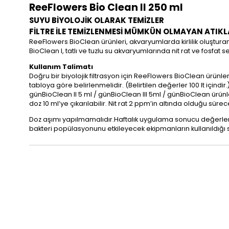
ReeFlowers Bio Clean II 250 ml​
SUYU BİYOLOJİK OLARAK TEMİZLER
FİLTRE İLE TEMİZLENMESİ MÜMKÜN OLMAYAN ATIKLA
ReeFlowers BioClean ürünleri, akvaryumlarda kirlilik oluşturan 
BioClean I, tatlı ve tuzlu su akvaryumlarında nit rat ve fosfat s
Kullanım Talimatı
Doğru bir biyolojik filtrasyon için ReeFlowers BioClean ürünl
tabloya göre belirlenmelidir. (Belirtilen değerler 100 lt içind
günBioClean II 5 ml / günBioClean III 5ml / günBioClean ürünleri 
doz 10 ml’ye çıkarılabilir. Nit rat 2 ppm’in altında olduğu sür
Doz aşımı yapılmamalıdır.Haftalık uygulama sonucu değerle
bakteri popülasyonunu etkileyecek ekipmanların kullanıldığı 