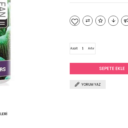
Azalt
Artır
YORUM YAZ
LERI