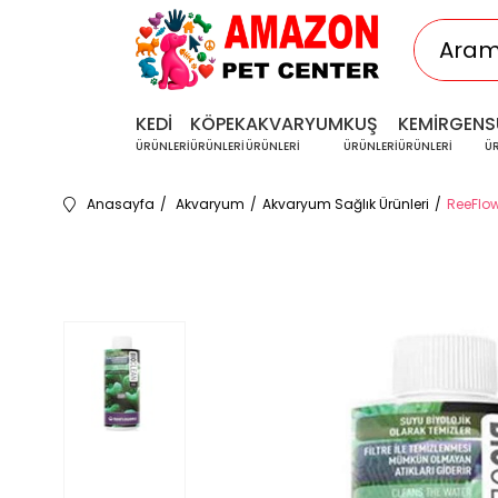
KEDİ
KÖPEK
AKVARYUM
KUŞ
KEMİRGEN
S
ÜRÜNLERİ
ÜRÜNLERİ
ÜRÜNLERİ
ÜRÜNLERİ
ÜRÜNLERİ
Ü
Anasayfa
Akvaryum
Akvaryum Sağlık Ürünleri
ReeFlow