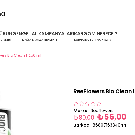
ÜRÜNGEN
GEL AL KAMPANYALARI
KARGOM NEREDE ?
RÜNLERİ
MAĞAZAMIZA BEKLERİZ
KARGONUZU TAKİP EDİN
ers Bio Clean II 250 ml
ReeFlowers Bio Clean I
Marka
:
Reeflowers
₺56,00
₺80,00
Barkod
:
8680716334044