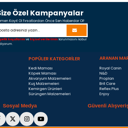
Size Özel Kampanyalar
men Kayıt Ol Fırsatlardan Önce Sen Haberdar Ol!
yelik koşullarını
ve
kişisel verilerimin
korunmasını kabul
diyorum.
ARANAN MA
POPÜLER KATEGORİLER
Kedi Maması
Royal Canin
Köpek Maması
N&D
Akvaryum Malzemeleri
Proplan
Kuş Malzemeleri
Brit Care
Kemirgen Ürünleri
Reflex Plus
Sürüngen Malzemeleri
Enjoy
Sosyal Medya
Güvenli Alışveri