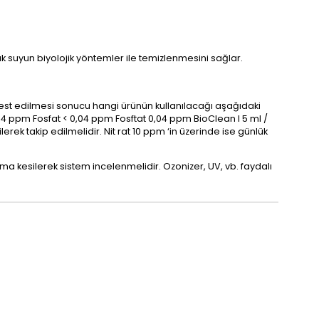
rak suyun biyolojik yöntemler ile temizlenmesini sağlar.
 test edilmesi sonucu hangi ürünün kullanılacağı aşağıdaki
 0,04 ppm Fosfat < 0,04 ppm Fosftat 0,04 ppm BioClean I 5 ml /
lerek takip edilmelidir. Nit rat 10 ppm ‘in üzerinde ise günlük
esilerek sistem incelenmelidir. Ozonizer, UV, vb. faydalı