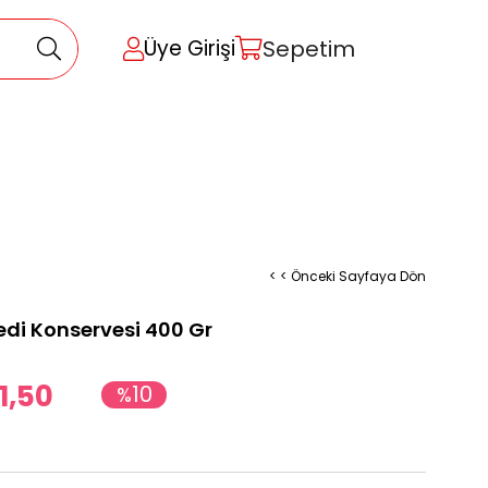
Sepetim
Üye Girişi
< < Önceki Sayfaya Dön
Kedi Konservesi 400 Gr
1,50
10
%
İndirim