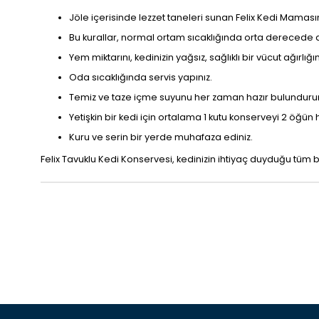
Jöle içerisinde lezzet taneleri sunan Felix Kedi Mamasın
Bu kurallar, normal ortam sıcaklığında orta derecede akt
Yem miktarını, kedinizin yağsız, sağlıklı bir vücut ağırlığı
Oda sıcaklığında servis yapınız.
Temiz ve taze içme suyunu her zaman hazır bulunduru
Yetişkin bir kedi için ortalama 1 kutu konserveyi 2 öğün h
Kuru ve serin bir yerde muhafaza ediniz.
Felix Tavuklu Kedi Konservesi, kedinizin ihtiyaç duyduğu tüm bes