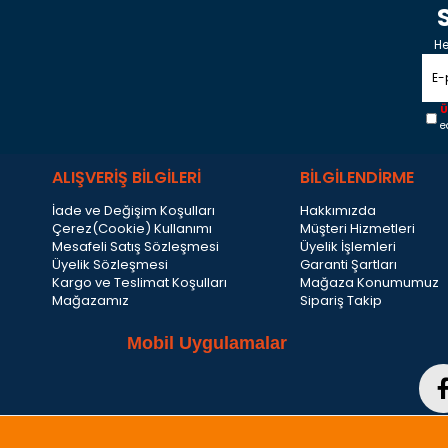
He
Ü
e
ALIŞVERİŞ BİLGİLERİ
BİLGİLENDİRME
İade ve Değişim Koşulları
Hakkımızda
Çerez(Cookie) Kullanımı
Müşteri Hizmetleri
Mesafeli Satış Sözleşmesi
Üyelik İşlemleri
Üyelik Sözleşmesi
Garanti Şartları
Kargo ve Teslimat Koşulları
Mağaza Konumumuz
Mağazamız
Sipariş Takip
Mobil Uygulamalar