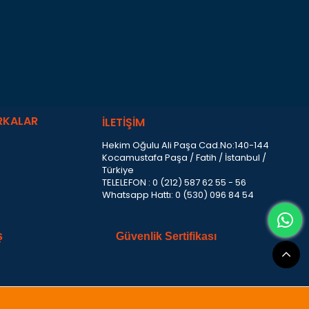
RKALAR
İLETİŞİM
Hekim Oğulu Ali Paşa Cad.No:140-144
Kocamustafa Paşa / Fatih / İstanbul /
Türkiye
TELELEFON : 0 (212) 587 62 55 - 56
Whatsapp Hattı: 0 (530) 096 84 54
ş
Güvenlik Sertifikası