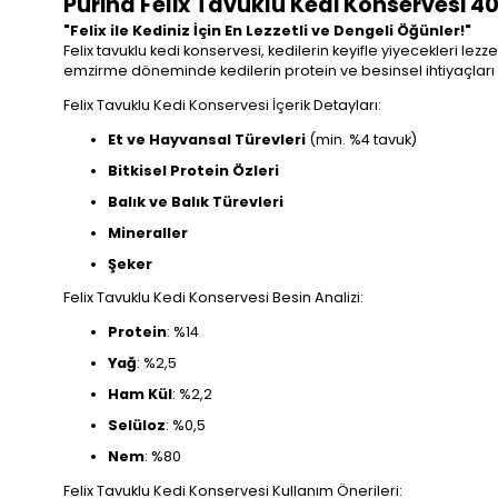
Purina Felix Tavuklu Kedi Konservesi 4
"Felix ile Kediniz İçin En Lezzetli ve Dengeli Öğünler!"
Felix tavuklu kedi konservesi, kedilerin keyifle yiyecekleri lezz
emzirme döneminde kedilerin protein ve besinsel ihtiyaçları 
Felix Tavuklu Kedi Konservesi İçerik Detayları:
Et ve Hayvansal Türevleri
(min. %4 tavuk)
Bitkisel Protein Özleri
Balık ve Balık Türevleri
Mineraller
Şeker
Felix Tavuklu Kedi Konservesi Besin Analizi:
Protein
: %14
Yağ
: %2,5
Ham Kül
: %2,2
Selüloz
: %0,5
Nem
: %80
Felix Tavuklu Kedi Konservesi Kullanım Önerileri: