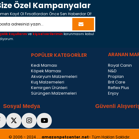
Size Özel Kampanyalar
men Kayıt Ol Fırsatlardan Önce Sen Haberdar Ol!
yelik koşullarını
ve
kişisel verilerimin
korunmasını kabul
diyorum.
ARANAN MA
POPÜLER KATEGORİLER
Kedi Maması
Royal Canin
Köpek Maması
N&D
Akvaryum Malzemeleri
Proplan
Kuş Malzemeleri
Brit Care
Kemirgen Ürünleri
Reflex Plus
Sürüngen Malzemeleri
Enjoy
Sosyal Medya
Güvenli Alışveri
© 2006 - 2024 . . .
amazonpetcenter.net
- Tüm Hakları Saklıdır.