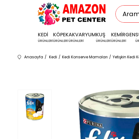
KEDİ
KÖPEK
AKVARYUM
KUŞ
KEMİRGEN
S
ÜRÜNLERİ
ÜRÜNLERİ
ÜRÜNLERİ
ÜRÜNLERİ
ÜRÜNLERİ
Ü
Anasayfa
Kedi
Kedi Konserve Mamaları
Yetişkin Kedi