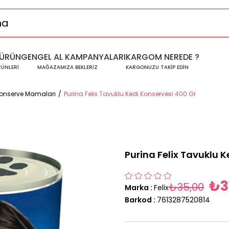
ÜRÜNGEN
GEL AL KAMPANYALARI
KARGOM NEREDE ?
RÜNLERİ
MAĞAZAMIZA BEKLERİZ
KARGONUZU TAKİP EDİN
 Konserve Mamaları
Purina Felix Tavuklu Kedi Konservesi 400 Gr
Purina Felix Tavuklu 
₺3
₺35,00
Marka
:
Felix
Barkod
:
7613287520814