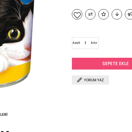
Azalt
Artır
YORUM YAZ
LERI