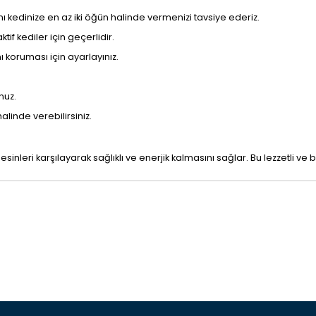
ı kedinize en az iki öğün halinde vermenizi tavsiye ederiz.
if kediler için geçerlidir.
nı koruması için ayarlayınız.
nuz.
alinde verebilirsiniz.
inleri karşılayarak sağlıklı ve enerjik kalmasını sağlar. Bu lezzetli ve 