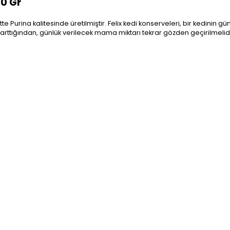
00 Gr
ette Purina kalitesinde üretilmiştir. Felix kedi konserveleri, bir kedinin g
arttığından, günlük verilecek mama miktarı tekrar gözden geçirilmelidi