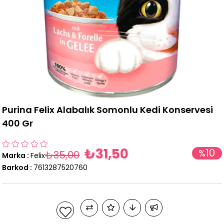
Purina Felix Alabalık Somonlu Kedi Konservesi
400 Gr
₺31,50
10
%
₺35,00
Marka
:
Felix
İndirim
Barkod
:
7613287520760