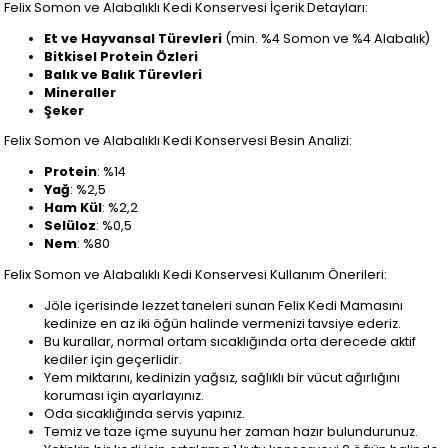
Felix Somon ve Alabalıklı Kedi Konservesi İçerik Detayları:
Et ve Hayvansal Türevleri
(min. %4 Somon ve %4 Alabalık)
Bitkisel Protein Özleri
Balık ve Balık Türevleri
Mineraller
Şeker
Felix Somon ve Alabalıklı Kedi Konservesi Besin Analizi:
Protein
: %14
Yağ
: %2,5
Ham Kül
: %2,2
Selüloz
: %0,5
Nem
: %80
Felix Somon ve Alabalıklı Kedi Konservesi Kullanım Önerileri:
Jöle içerisinde lezzet taneleri sunan Felix Kedi Mamasını
kedinize en az iki öğün halinde vermenizi tavsiye ederiz.
Bu kurallar, normal ortam sıcaklığında orta derecede aktif
kediler için geçerlidir.
Yem miktarını, kedinizin yağsız, sağlıklı bir vücut ağırlığını
koruması için ayarlayınız.
Oda sıcaklığında servis yapınız.
Temiz ve taze içme suyunu her zaman hazır bulundurunuz.