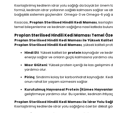
Kısırlaştırılmış kedilerin idrar yolu sağlığı da büyük bir önem t
formül, kedinizin idrar yollarının sağlıklı kalmasını sağlar ve i
bağışıklık sistemini güçlendirir. Omega-3 ve Omega-6 yağ asitle
Kısacası,
Proplan Sterilised Hindili Kedi Maması
, kısırlaş
temel bileşenlerine ve kedinizin sağlığına nasıl katkıda bu
Proplan Sterilised Hindili Kedi Maması Temel Özel
Proplan Sterilised Hindili Kedi Maması ile Yüksek Kalitel
Proplan Sterilised Hindili Kedi Maması
, yüksek kaliteli pr
Hindi Eti
: Yüksek kaliteli bir
protein
kaynağıdır ve kedini
enerjiyi sağlar ve onların güçlü kalmasına yardımcı olu
Mısır Glüteni
: Yüksek protein içeriği ile kas gelişimini 
yardımcı olur.
Pirinç
: Sindirimi kolay bir karbonhidrat kaynağıdır. Kedi
onun rahat bir yaşam sürmesini sağlar.
Kurutulmuş Hayvansal Protein (Kümes Hayvanlar
geliştirmeye yardımcı olur. Bu içerikler, kedinizin ihti
Proplan Sterilised Hindili Kedi Maması ile İdrar Yolu Sa
Kısırlaştırılmış kedilerde idrar yolu sağlığına özel bir dikkat gö