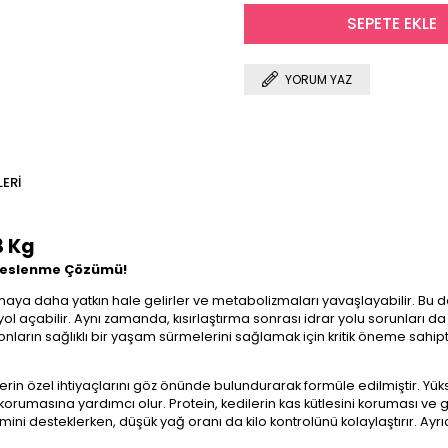
YORUM YAZ
ERI
3 Kg
li Beslenme Çözümü!
lmaya daha yatkın hale gelirler ve metabolizmaları yavaşlayabilir. Bu d
yol açabilir. Aynı zamanda, kısırlaştırma sonrası idrar yolu sorunları da
nların sağlıklı bir yaşam sürmelerini sağlamak için kritik öneme sahipt
edilerin özel ihtiyaçlarını göz önünde bulundurarak formüle edilmiştir. Yüks
rumasına yardımcı olur. Protein, kedilerin kas kütlesini koruması ve geli
imini desteklerken, düşük yağ oranı da kilo kontrolünü kolaylaştırır. Ayrı