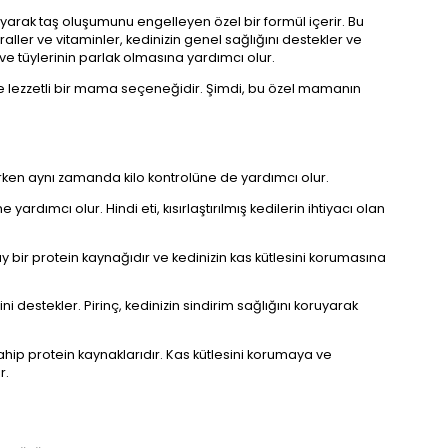
uyarak taş oluşumunu engelleyen özel bir formül içerir. Bu
eraller ve vitaminler, kedinizin genel sağlığını destekler ve
 ve tüylerinin parlak olmasına yardımcı olur.
ı ve lezzetli bir mama seçeneğidir. Şimdi, bu özel mamanın
klerken aynı zamanda kilo kontrolüne de yardımcı olur.
e yardımcı olur. Hindi eti, kısırlaştırılmış kedilerin ihtiyacı olan
kolay bir protein kaynağıdır ve kedinizin kas kütlesini korumasına
i destekler. Pirinç, kedinizin sindirim sağlığını koruyarak
ahip protein kaynaklarıdır. Kas kütlesini korumaya ve
r.