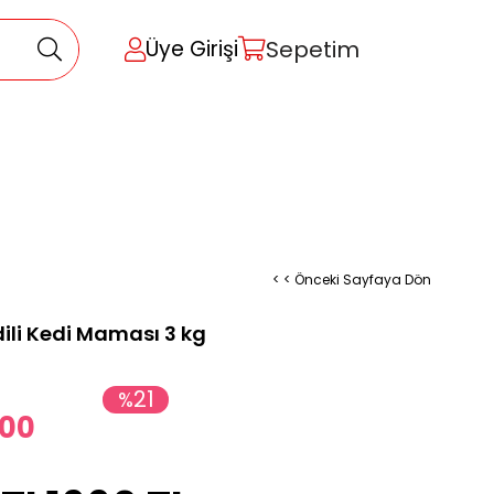
Sepetim
Üye Girişi
< < Önceki Sayfaya Dön
dili Kedi Maması 3 kg
21
%
,00
İndirim