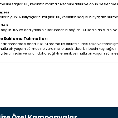
tmesini sağlar. Bu, kedinizin mama tüketimini artırır ve onun beslenme i
ngesi
dilerin günlük ihtiyaçlarını karşılar. Bu, kedinizin sağlıklı bir yaşam sür
 Deri
ağlıklı tüy ve deri yapısının korunmasını sağlar. Bu, kedinizin cildini ve t
 ve Saklama Talimatları
saklanmaması önerilir. Kuru mama ile birlikte sürekli taze ve temiz i
ı ve mutlu bir yaşam sürmesine yardımcı olacak ideal bir besin kaynağıdır.
mayı tercih edin ve onun daha sağlıklı, enerjik ve mutlu bir yaşam sürmes
Size Özel Kampanyalar