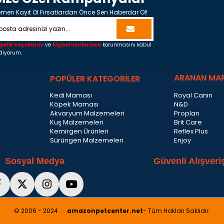
men Kayıt Ol Fırsatlardan Önce Sen Haberdar Ol!
yelik koşullarını
ve
kişisel verilerimin
korunmasını kabul
diyorum.
ARANAN MA
POPÜLER KATEGORİLER
Kedi Maması
Royal Canin
Köpek Maması
N&D
Akvaryum Malzemeleri
Proplan
Kuş Malzemeleri
Brit Care
Kemirgen Ürünleri
Reflex Plus
Sürüngen Malzemeleri
Enjoy
Sosyal Medya
Güvenli Alışveri
© 2006 - 2024 . . .
amazonpetcenter.net
- Tüm Hakları Saklıdır.