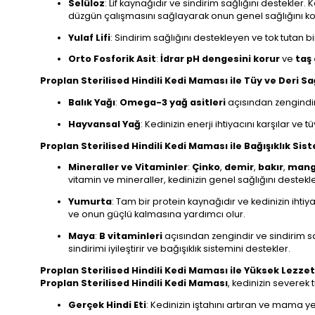
Selüloz
: Lif kaynağıdır ve sindirim sağlığını destekler.
düzgün çalışmasını sağlayarak onun genel sağlığını ko
Yulaf Lifi
: Sindirim sağlığını destekleyen ve tok tutan bir 
Orto Fosforik Asit
:
İdrar pH dengesini korur
ve
taş
Proplan Sterilised Hindili Kedi Maması ile Tüy ve Deri Sa
Balık Yağı
:
Omega-3 yağ asitleri
açısından zengindir v
Hayvansal Yağ
: Kedinizin enerji ihtiyacını karşılar ve 
Proplan Sterilised Hindili Kedi Maması ile Bağışıklık Si
Mineraller ve Vitaminler
:
Çinko
,
demir
,
bakır
,
man
vitamin ve mineraller, kedinizin genel sağlığını destekl
Yumurta
: Tam bir protein kaynağıdır ve kedinizin ihtiy
ve onun güçlü kalmasına yardımcı olur.
Maya
:
B vitaminleri
açısından zengindir ve sindirim sa
sindirimi iyileştirir ve bağışıklık sistemini destekler.
Proplan Sterilised Hindili Kedi Maması ile Yüksek Lezz
Proplan Sterilised Hindili Kedi Maması
, kedinizin severek t
Gerçek Hindi Eti
: Kedinizin iştahını artıran ve mama y