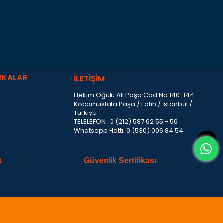
RKALAR
İLETİŞİM
Hekim Oğulu Ali Paşa Cad.No:140-144
Kocamustafa Paşa / Fatih / İstanbul /
Türkiye
TELELEFON : 0 (212) 587 62 55 - 56
Whatsapp Hattı: 0 (530) 096 84 54
ş
Güvenlik Sertifikası