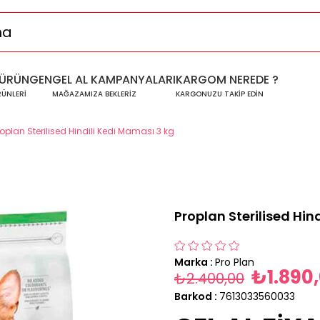
ÜRÜNGEN
GEL AL KAMPANYALARI
KARGOM NEREDE ?
RÜNLERİ
MAĞAZAMIZA BEKLERİZ
KARGONUZU TAKİP EDİN
roplan Sterilised Hindili Kedi Maması 3 kg
Proplan Sterilised Hin
Marka
:
Pro Plan
₺1.890
₺2.400,00
Barkod
:
7613033560033