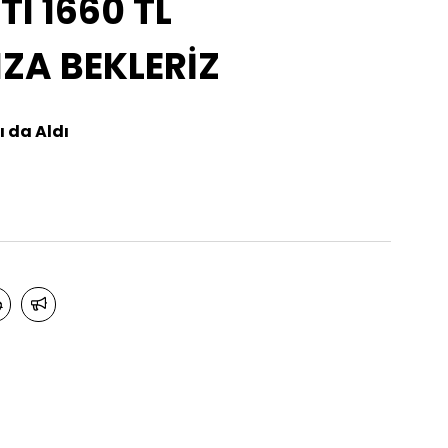
TI 1660 TL
A BEKLERİZ
ı da Aldı