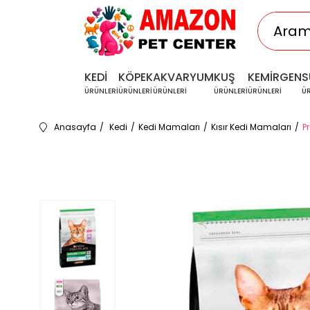
KEDİ
KÖPEK
AKVARYUM
KUŞ
KEMİRGEN
S
ÜRÜNLERİ
ÜRÜNLERİ
ÜRÜNLERİ
ÜRÜNLERİ
ÜRÜNLERİ
Ü
Anasayfa
Kedi
Kedi Mamaları
Kısır Kedi Mamaları
P