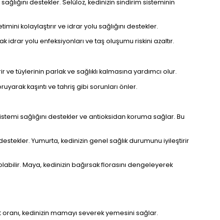
 sağlığını destekler. Selüloz, kedinizin sindirim sisteminin
netimini kolaylaştırır ve idrar yolu sağlığını destekler.
k idrar yolu enfeksiyonları ve taş oluşumu riskini azaltır.
ir ve tüylerinin parlak ve sağlıklı kalmasına yardımcı olur.
oruyarak kaşıntı ve tahriş gibi sorunları önler.
sistemi sağlığını destekler ve antioksidan koruma sağlar. Bu
 destekler. Yumurta, kedinizin genel sağlık durumunu iyileştirir
olabilir. Maya, kedinizin bağırsak florasını dengeleyerek
zet oranı, kedinizin mamayı severek yemesini sağlar.