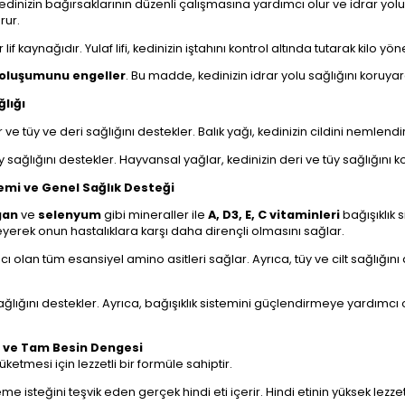
 Kedinizin bağırsaklarının düzenli çalışmasına yardımcı olur ve idrar yolu
rur.
lif kaynağıdır. Yulaf lifi, kedinizin iştahını kontrol altında tutarak kilo yö
 oluşumunu engeller
. Bu madde, kedinizin idrar yolu sağlığını koruyara
ğlığı
e tüy ve deri sağlığını destekler. Balık yağı, kedinizin cildini nemlendir
tüy sağlığını destekler. Hayvansal yağlar, kedinizin deri ve tüy sağlığını k
stemi ve Genel Sağlık Desteği
gan
ve
selenyum
gibi mineraller ile
A, D3, E, C vitaminleri
bağışıklık 
eyerek onun hastalıklara karşı daha dirençli olmasını sağlar.
acı olan tüm esansiyel amino asitleri sağlar. Ayrıca, tüy ve cilt sağlığını
ğlığını destekler. Ayrıca, bağışıklık sistemini güçlendirmeye yardımcı 
et ve Tam Besin Dengesi
üketmesi için lezzetli bir formüle sahiptir.
eme isteğini teşvik eden gerçek hindi eti içerir. Hindi etinin yüksek lez