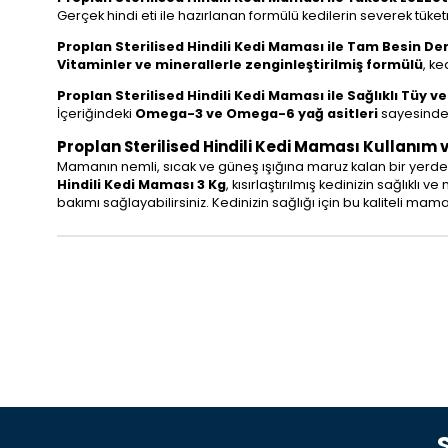
Gerçek hindi eti ile hazırlanan formülü kedilerin severek tüke
Proplan Sterilised Hindili Kedi Maması ile Tam Besin De
Vitaminler ve minerallerle zenginleştirilmiş formülü
, ke
Proplan Sterilised Hindili Kedi Maması ile Sağlıklı Tüy ve
İçeriğindeki
Omega-3 ve Omega-6 yağ asitleri
sayesinde s
Proplan Sterilised Hindili Kedi Maması Kullanım
Mamanın nemli, sıcak ve güneş ışığına maruz kalan bir yerde 
Hindili Kedi Maması 3 Kg
, kısırlaştırılmış kedinizin sağlıkl
bakımı sağlayabilirsiniz. Kedinizin sağlığı için bu kaliteli ma