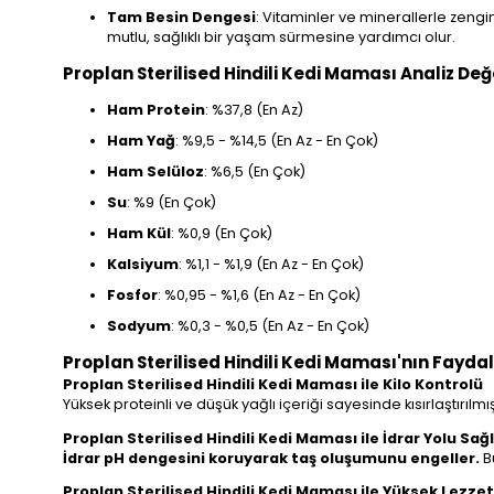
Tam Besin Dengesi
: Vitaminler ve minerallerle zengin
mutlu, sağlıklı bir yaşam sürmesine yardımcı olur.
Proplan Sterilised Hindili Kedi Maması Analiz Değ
Ham Protein
: %37,8 (En Az)
Ham Yağ
: %9,5 - %14,5 (En Az - En Çok)
Ham Selüloz
: %6,5 (En Çok)
Su
: %9 (En Çok)
Ham Kül
: %0,9 (En Çok)
Kalsiyum
: %1,1 - %1,9 (En Az - En Çok)
Fosfor
: %0,95 - %1,6 (En Az - En Çok)
Sodyum
: %0,3 - %0,5 (En Az - En Çok)
Proplan Sterilised Hindili Kedi Maması'nın Faydal
Proplan Sterilised Hindili Kedi Maması ile Kilo Kontrolü
Yüksek proteinli ve düşük yağlı içeriği sayesinde kısırlaştırılmı
Proplan Sterilised Hindili Kedi Maması ile İdrar Yolu Sağl
İdrar pH dengesini koruyarak taş oluşumunu engeller.
Bu
Proplan Sterilised Hindili Kedi Maması ile Yüksek Lezzet