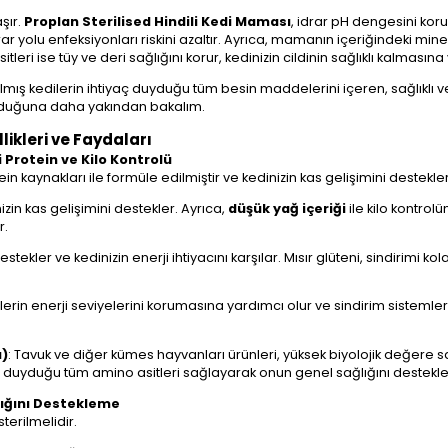
aşır.
Proplan Sterilised Hindili Kedi Maması
, idrar pH dengesini kor
drar yolu enfeksiyonları riskini azaltır. Ayrıca, mamanın içeriğindeki min
ri ise tüy ve deri sağlığını korur, kedinizin cildinin sağlıklı kalmasına
tırılmış kedilerin ihtiyaç duyduğu tüm besin maddelerini içeren, sağlıkl
lunduğuna daha yakından bakalım.
likleri ve Faydaları
i Protein ve Kilo Kontrolü
otein kaynakları ile formüle edilmiştir ve kedinizin kas gelişimini deste
zin kas gelişimini destekler. Ayrıca,
düşük yağ içeriği
ile kilo kontrolün
r.
destekler ve kedinizin enerji ihtiyacını karşılar. Mısır glüteni, sindirimi 
lerin enerji seviyelerini korumasına yardımcı olur ve sindirim sistemlerin
ı)
: Tavuk ve diğer kümes hayvanları ürünleri, yüksek biyolojik değere s
yaç duyduğu tüm amino asitleri sağlayarak onun genel sağlığını destekle
ğlığını Destekleme
sterilmelidir.