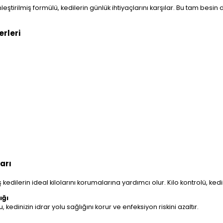
leştirilmiş formülü, kedilerin günlük ihtiyaçlarını karşılar. Bu tam besin
erleri
arı
ş kedilerin ideal kilolarını korumalarına yardımcı olur. Kilo kontrolü, ke
ığı
, kedinizin idrar yolu sağlığını korur ve enfeksiyon riskini azaltır.