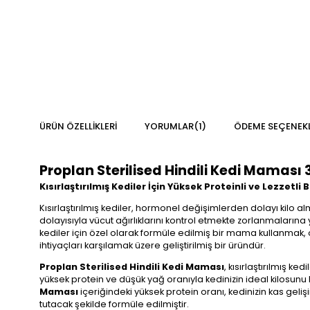
ÜRÜN ÖZELLIKLERI
YORUMLAR
(1)
ÖDEME SEÇENEKL
Proplan Sterilised Hindili Kedi Maması 
Kısırlaştırılmış Kediler İçin Yüksek Proteinli ve Lezzet
Kısırlaştırılmış kediler, hormonel değişimlerden dolayı kilo a
dolayısıyla vücut ağırlıklarını kontrol etmekte zorlanmalarına 
kediler için özel olarak formüle edilmiş bir mama kullanmak, o
ihtiyaçları karşılamak üzere geliştirilmiş bir üründür.
Proplan Sterilised Hindili Kedi Maması
, kısırlaştırılmış k
yüksek protein ve düşük yağ oranıyla kedinizin ideal kilosunu ko
Maması
içeriğindeki yüksek protein oranı, kedinizin kas geliş
tutacak şekilde formüle edilmiştir.