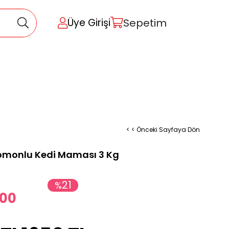
Sepetim
Üye Girişi
< < Önceki Sayfaya Dön
omonlu Kedi Maması 3 Kg
21
%
,00
İndirim