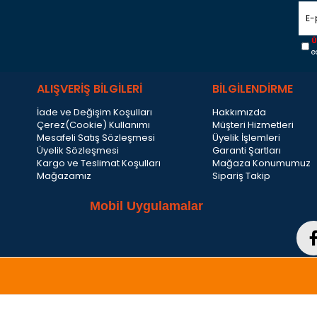
Ü
e
ALIŞVERİŞ BİLGİLERİ
BİLGİLENDİRME
İade ve Değişim Koşulları
Hakkımızda
Çerez(Cookie) Kullanımı
Müşteri Hizmetleri
Mesafeli Satış Sözleşmesi
Üyelik İşlemleri
Üyelik Sözleşmesi
Garanti Şartları
Kargo ve Teslimat Koşulları
Mağaza Konumumuz
Mağazamız
Sipariş Takip
Mobil Uygulamalar