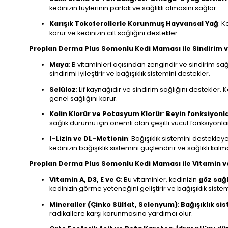
kedinizin tüylerinin parlak ve sağlıklı olmasını sağlar.
Karışık Tokoferollerle Korunmuş Hayvansal Yağ
: K
korur ve kedinizin cilt sağlığını destekler.
Proplan Derma Plus Somonlu Kedi Maması ile Sindirim ve
Maya
: B vitaminleri açısından zengindir ve sindirim sa
sindirimi iyileştirir ve bağışıklık sistemini destekler.
Selüloz
: Lif kaynağıdır ve sindirim sağlığını destekler
genel sağlığını korur.
Kolin Klorür ve Potasyum Klorür
:
Beyin fonksiyonla
sağlık durumu için önemli olan çeşitli vücut fonksiyonlar
l-Lizin ve DL-Metionin
: Bağışıklık sistemini destekle
kedinizin bağışıklık sistemini güçlendirir ve sağlıklı kal
Proplan Derma Plus Somonlu Kedi Maması ile Vitamin ve
Vitamin A, D3, E ve C
: Bu vitaminler, kedinizin
göz sağl
kedinizin görme yeteneğini geliştirir ve bağışıklık sistem
Mineraller (Çinko Sülfat, Selenyum)
:
Bağışıklık si
radikallere karşı korunmasına yardımcı olur.