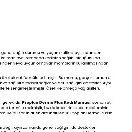
erin genel sağlık durumu ve yaşam kalitesi açısından son
kla kalmaz, aynı zamanda kedinizin sağlıklı olduğunu da
kliklerinden veya uygun olmayan mamaların kullanılmasından
çin özel olarak formüle edilmiştir. Bu mama, gerçek somon eti
 ve sağlıklı olmasını sağlar ve deri sağlığını destekler. Aynı
rle zenginleştirilmiştir. Özellikle omega yağ asitleri,
n gereklidir.
Proplan Derma Plus Kedi Maması
, somon eti
lerle formüle edilmiştir, bu da kedinizin sindirim sisteminin
mı ile bu sorunlar en aza indirilebilir. Proplan Derma Plus’ın
ğını değil, aynı zamanda genel sağlığını da destekler.