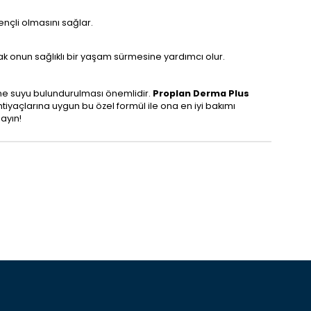
rençli olmasını sağlar.
rak onun sağlıklı bir yaşam sürmesine yardımcı olur.
çme suyu bulundurulması önemlidir.
Proplan Derma Plus
htiyaçlarına uygun bu özel formül ile ona en iyi bakımı
layın!