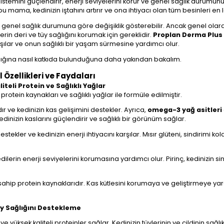
sistemini güçlendirir, enerji seviyelerini korur ve genel sağlık durumunu
bu mama, kedinizin iştahını artırır ve ona ihtiyacı olan tüm besinleri en l
 ve genel sağlık durumuna göre değişiklik gösterebilir. Ancak genel olar
erin deri ve tüy sağlığını korumak için gereklidir.
Proplan Derma Plus
şılar ve onun sağlıklı bir yaşam sürmesine yardımcı olur.
lığına nasıl katkıda bulunduğuna daha yakından bakalım.
zellikleri ve Faydaları
eli Protein ve Sağlıklı Yağlar
i protein kaynakları ve sağlıklı yağlar ile formüle edilmiştir.
r ve kedinizin kas gelişimini destekler. Ayrıca,
omega-3 yağ asitleri
nizin kaslarını güçlendirir ve sağlıklı bir görünüm sağlar.
estekler ve kedinizin enerji ihtiyacını karşılar. Mısır glüteni, sindirimi 
edilerin enerji seviyelerini korumasına yardımcı olur. Pirinç, kedinizin 
sahip protein kaynaklarıdır. Kas kütlesini korumaya ve geliştirmeye yar
y Sağlığını Destekleme
ve yüksek kaliteli proteinler sağlar. Kedinizin tüylerinin ve cildinin sağ