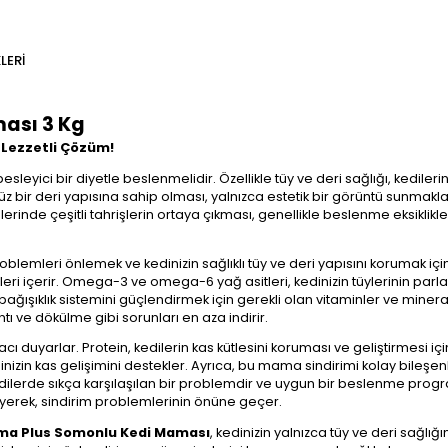
LERI
ası 3 Kg
e Lezzetli Çözüm!
besleyici bir diyetle beslenmelidir. Özellikle tüy ve deri sağlığı, kedil
zsüz bir deri yapısına sahip olması, yalnızca estetik bir görüntü sunma
rilerinde çeşitli tahrişlerin ortaya çıkması, genellikle beslenme eksi
problemleri önlemek ve kedinizin sağlıklı tüy ve deri yapısını korumak i
leri içerir. Omega-3 ve omega-6 yağ asitleri, kedinizin tüylerinin parlak
ışıklık sistemini güçlendirmek için gerekli olan vitaminler ve mineralle
tı ve dökülme gibi sorunları en aza indirir.
ı duyarlar. Protein, kedilerin kas kütlesini koruması ve geliştirmesi içi
dinizin kas gelişimini destekler. Ayrıca, bu mama sindirimi kolay bileşen
kedilerde sıkça karşılaşılan bir problemdir ve uygun bir beslenme progra
kleyerek, sindirim problemlerinin önüne geçer.
ma Plus Somonlu Kedi Maması
, kedinizin yalnızca tüy ve deri sağlı