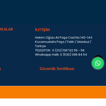
RKALAR
İLETİŞİM
Hekim Oğulu Ali Paşa Cad.No:140-144
Kocamustafa Paşa / Fatih / İstanbul /
Türkiye
TELELEFON : 0 (212) 587 62 55 - 56
Whatsapp Hattı: 0 (530) 096 84 54
ş
Güvenlik Sertifikası