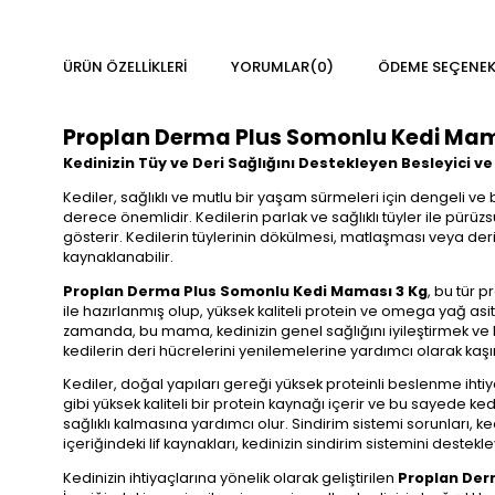
ÜRÜN ÖZELLIKLERI
YORUMLAR
(0)
ÖDEME SEÇENEK
Proplan Derma Plus Somonlu Kedi Mam
Kedinizin Tüy ve Deri Sağlığını Destekleyen Besleyici v
Kediler, sağlıklı ve mutlu bir yaşam sürmeleri için dengeli ve 
derece önemlidir. Kedilerin parlak ve sağlıklı tüyler ile pürü
gösterir. Kedilerin tüylerinin dökülmesi, matlaşması veya de
kaynaklanabilir.
Proplan Derma Plus Somonlu Kedi Maması 3 Kg
, bu tür 
ile hazırlanmış olup, yüksek kaliteli protein ve omega yağ asit
zamanda, bu mama, kedinizin genel sağlığını iyileştirmek ve bağ
kedilerin deri hücrelerini yenilemelerine yardımcı olarak kaşın
Kediler, doğal yapıları gereği yüksek proteinli beslenme ihtiyac
gibi yüksek kaliteli bir protein kaynağı içerir ve bu sayede ke
sağlıklı kalmasına yardımcı olur. Sindirim sistemi sorunları, 
içeriğindeki lif kaynakları, kedinizin sindirim sistemini deste
Kedinizin ihtiyaçlarına yönelik olarak geliştirilen
Proplan Der