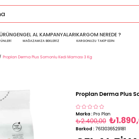
ÜRÜNGEN
GEL AL KAMPANYALARI
KARGOM NEREDE ?
RÜNLERİ
MAĞAZAMIZA BEKLERİZ
KARGONUZU TAKİP EDİN
Proplan Derma Plus Somonlu Kedi Maması 3 Kg
Proplan Derma Plus S
Marka
:
Pro Plan
₺1.890
₺2.400,00
Barkod
:
7613036529181