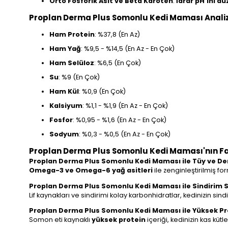
Orto Fosforik Asit ve Beta Karoten
:
İdrar pH'ını d
Proplan Derma Plus Somonlu Kedi Maması Analiz
Ham Protein
: %37,8 (En Az)
Ham Yağ
: %9,5 - %14,5 (En Az - En Çok)
Ham Selüloz
: %6,5 (En Çok)
Su
: %9 (En Çok)
Ham Kül
: %0,9 (En Çok)
Kalsiyum
: %1,1 - %1,9 (En Az - En Çok)
Fosfor
: %0,95 - %1,6 (En Az - En Çok)
Sodyum
: %0,3 - %0,5 (En Az - En Çok)
Proplan Derma Plus Somonlu Kedi Maması'nın F
Proplan Derma Plus Somonlu Kedi Maması ile Tüy ve Der
Omega-3 ve Omega-6 yağ asitleri
ile zenginleştirilmiş for
Proplan Derma Plus Somonlu Kedi Maması ile Sindirim S
Lif kaynakları ve sindirimi kolay karbonhidratlar, kedinizin si
Proplan Derma Plus Somonlu Kedi Maması ile Yüksek Pr
Somon eti kaynaklı
yüksek protein
içeriği, kedinizin kas küt