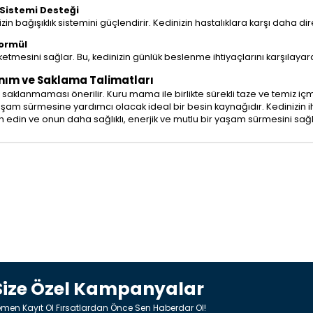
 Sistemi Desteği
izin bağışıklık sistemini güçlendirir. Kedinizin hastalıklara karşı daha di
Formül
ketmesini sağlar. Bu, kedinizin günlük beslenme ihtiyaçlarını karşılaya
nım ve Saklama Talimatları
saklanmaması önerilir. Kuru mama ile birlikte sürekli taze ve temiz i
r yaşam sürmesine yardımcı olacak ideal bir besin kaynağıdır. Kedinizin i
rcih edin ve onun daha sağlıklı, enerjik ve mutlu bir yaşam sürmesini sağ
Size Özel Kampanyalar
men Kayıt Ol Fırsatlardan Önce Sen Haberdar Ol!