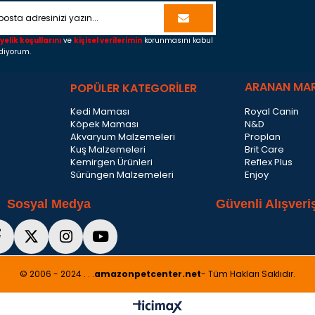
yelik koşullarını
ve
kişisel verilerimin
korunmasını kabul
diyorum.
ARANAN MA
POPÜLER KATEGORİLER
Kedi Maması
Royal Canin
Köpek Maması
N&D
Akvaryum Malzemeleri
Proplan
Kuş Malzemeleri
Brit Care
Kemirgen Ürünleri
Reflex Plus
Sürüngen Malzemeleri
Enjoy
Sosyal Medya
Güvenli Alışveri
© 2006 - 2024 . . .
amazonpetcenter.net
- Tüm Hakları Saklıdır.