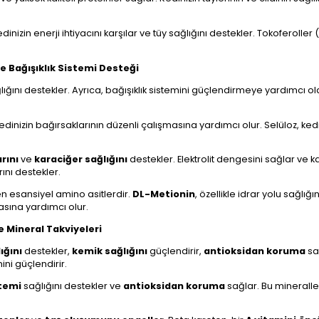
edinizin enerji ihtiyacını karşılar ve tüy sağlığını destekler. Tokoferoll
 Bağışıklık Sistemi Desteği
ğlığını destekler. Ayrıca, bağışıklık sistemini güçlendirmeye yardımcı ol
. Kedinizin bağırsaklarının düzenli çalışmasına yardımcı olur. Selüloz, 
rını
ve
karaciğer sağlığını
destekler. Elektrolit dengesini sağlar ve k
ını destekler.
yen esansiyel amino asitlerdir.
DL-Metionin
, özellikle idrar yolu sağlı
masına yardımcı olur.
 Mineral Takviyeleri
ığını
destekler,
kemik sağlığını
güçlendirir,
antioksidan koruma
sa
ini güçlendirir.
stemi
sağlığını destekler ve
antioksidan koruma
sağlar. Bu mineraller