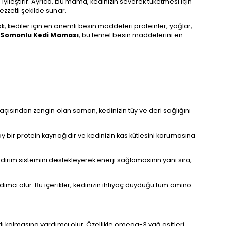
 iyileştirir. Ayrıca, bu mama, kedinizin severek tüketmesi için
ezzetli şekilde sunar.
ak, kediler için en önemli besin maddeleri proteinler, yağlar,
 Somonlu Kedi Maması
, bu temel besin maddelerini en
açısından zengin olan somon, kedinizin tüy ve deri sağlığını
kolay bir protein kaynağıdır ve kedinizin kas kütlesini korumasına
sindirim sistemini destekleyerek enerji sağlamasının yanı sıra,
dımcı olur. Bu içerikler, kedinizin ihtiyaç duyduğu tüm amino
lıklı kalmasına yardımcı olur. Özellikle omega-3 yağ asitleri,