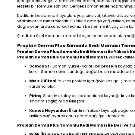
İçeriğindeki zengin vitamin ve mineraller, kedinizin bağışıklık 
lezzetli bir formüle sahiptir. Gerçek somon eti ile hazırlanmış 
Kedilerin beslenme ihtiyaçları, yaş, cinsiyet, aktivite düzeyi
vitaminler ve minerallerdir. Özellikle omega yağ asitleri, kedil
doğru oranlarda sunarak kedinizin beslenme ihtiyaçlarını kar
Şimdi, bu özel mamanın temel bileşenlerine ve kedinizin sağ
Proplan Derma Plus Somonlu Kedi Maması Temel Ö
Proplan Derma Plus Somonlu Kedi Maması ile Yüksek Kalit
Proplan Derma Plus Somonlu Kedi Maması
, yüksek kalitel
Somon Eti
: Somon, yüksek kaliteli bir
protein
kaynağıdı
korur. Somon etinin sunduğu doğal besin maddeleri, kedi
Mısır Glüteni
: Yüksek protein içeriğiyle kas gelişimini d
yardımcı olur.
Pirinç
: Sindirimi kolay bir karbonhidrat kaynağıdır ve k
sindirim sağlığını da iyileştirir.
Kümes Hayvanları Ürünleri
: Yüksek biyolojik değere 
asitleri sağlayarak onun genel sağlığını destekler.
Proplan Derma Plus Somonlu Kedi Maması ile Deri ve Tü
Balık Ürünü ve Ton Balığı Eti
:
Omega-3 yağ asitleri