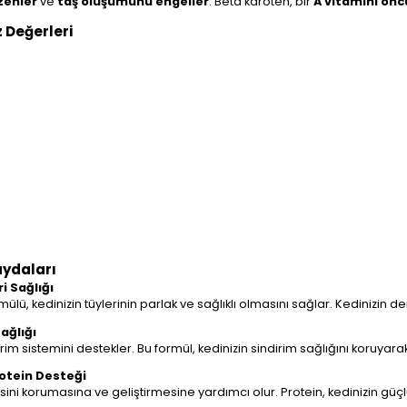
üzenler
ve
taş oluşumunu engeller
. Beta karoten, bir
A vitamini ön
 Değerleri
aydaları
i Sağlığı
mülü, kedinizin tüylerinin parlak ve sağlıklı olmasını sağlar. Kedinizin der
ağlığı
ndirim sistemini destekler. Bu formül, kedinizin sindirim sağlığını koruy
otein Desteği
lesini korumasına ve geliştirmesine yardımcı olur. Protein, kedinizin güçlü