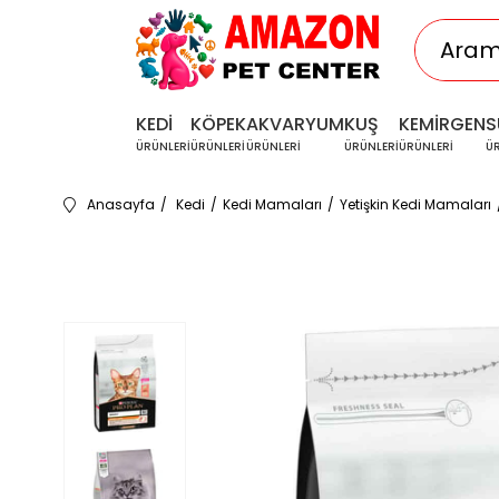
KEDİ
KÖPEK
AKVARYUM
KUŞ
KEMİRGEN
S
ÜRÜNLERİ
ÜRÜNLERİ
ÜRÜNLERİ
ÜRÜNLERİ
ÜRÜNLERİ
Ü
Anasayfa
Kedi
Kedi Mamaları
Yetişkin Kedi Mamaları