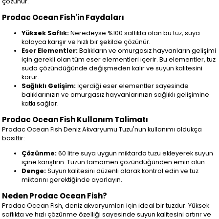
çözünür.
Prodac Ocean Fish'in Faydaları
Yüksek Saflık:
Neredeyse %100 saflıkta olan bu tuz, suya
kolayca karışır ve hızlı bir şekilde çözünür.
Eser Elementler:
Balıkların ve omurgasız hayvanların gelişimi
için gerekli olan tüm eser elementleri içerir. Bu elementler, tuz
suda çözündüğünde değişmeden kalır ve suyun kalitesini
korur.
Sağlıklı Gelişim:
İçerdiği eser elementler sayesinde
balıklarınızın ve omurgasız hayvanlarınızın sağlıklı gelişimine
katkı sağlar.
Prodac Ocean Fish Kullanım Talimatı
Prodac Ocean Fish Deniz Akvaryumu Tuzu'nun kullanımı oldukça
basittir:
Çözünme:
60 litre suya uygun miktarda tuzu ekleyerek suyun
içine karıştırın. Tuzun tamamen çözündüğünden emin olun.
Denge:
Suyun kalitesini düzenli olarak kontrol edin ve tuz
miktarını gerektiğinde ayarlayın.
Neden Prodac Ocean Fish?
Prodac Ocean Fish, deniz akvaryumları için ideal bir tuzdur. Yüksek
saflıkta ve hızlı çözünme özelliği sayesinde suyun kalitesini artırır ve