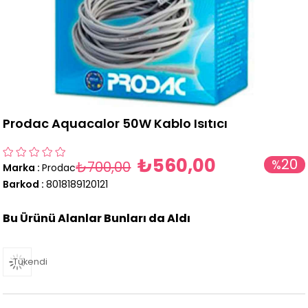
Prodac Aquacalor 50W Kablo Isıtıcı
₺560,00
20
%
₺700,00
Marka
:
Prodac
İndirim
Barkod
:
8018189120121
Bu Ürünü Alanlar Bunları da Aldı
Tükendi