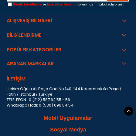
Üyelik koşullarını
ve
kişisel verilerimin
korunmasını kabul ediyorum.
ALIŞVERİŞ BİLGİLERİ
BİLGİLENDİRME
POPÜLER KATEGORİLER
ARANAN MARKALAR
İLETİŞİM
Hekim Oğulu Ali Paşa Cad.No:140-144 Kocamustafa Paşa /
Fatih / İstanbul / Türkiye
TELELEFON : 0 (212) 587 62 55 - 56
Whatsapp Hattı: 0 (530) 096 84 54
Mobil Uygulamalar
Sosyal Medya