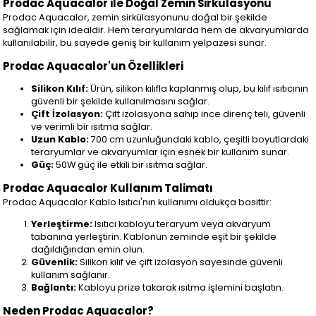
Prodac Aquacalor ile Doğal Zemin Sirkülasyonu
Prodac Aquacalor, zemin sirkülasyonunu doğal bir şekilde
sağlamak için idealdir. Hem teraryumlarda hem de akvaryumlarda
kullanılabilir, bu sayede geniş bir kullanım yelpazesi sunar.
Prodac Aquacalor'un Özellikleri
Silikon Kılıf:
Ürün, silikon kılıfla kaplanmış olup, bu kılıf ısıtıcının
güvenli bir şekilde kullanılmasını sağlar.
Çift İzolasyon:
Çift izolasyona sahip ince direnç teli, güvenli
ve verimli bir ısıtma sağlar.
Uzun Kablo:
700 cm uzunluğundaki kablo, çeşitli boyutlardaki
teraryumlar ve akvaryumlar için esnek bir kullanım sunar.
Güç:
50W güç ile etkili bir ısıtma sağlar.
Prodac Aquacalor Kullanım Talimatı
Prodac Aquacalor Kablo Isıtıcı'nın kullanımı oldukça basittir:
Yerleştirme:
Isıtıcı kabloyu teraryum veya akvaryum
tabanına yerleştirin. Kablonun zeminde eşit bir şekilde
dağıldığından emin olun.
Güvenlik:
Silikon kılıf ve çift izolasyon sayesinde güvenli
kullanım sağlanır.
Bağlantı:
Kabloyu prize takarak ısıtma işlemini başlatın.
Neden Prodac Aquacalor?