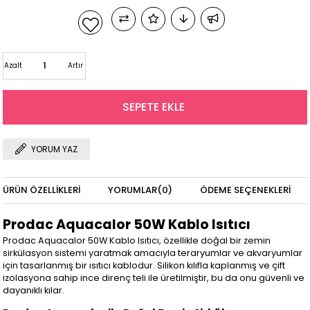
Azalt
Artır
YORUM YAZ
ÜRÜN ÖZELLIKLERI
YORUMLAR
(0)
ÖDEME SEÇENEKLERI
Prodac Aquacalor 50W Kablo Isıtıcı
Prodac Aquacalor 50W Kablo Isıtıcı, özellikle doğal bir zemin
sirkülasyon sistemi yaratmak amacıyla teraryumlar ve akvaryumlar
için tasarlanmış bir ısıtıcı kablodur. Silikon kılıfla kaplanmış ve çift
izolasyona sahip ince direnç teli ile üretilmiştir, bu da onu güvenli ve
dayanıklı kılar.