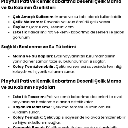
Playfull Pati ve Kemik Kabartma Desenli Çelik Mama
ve Su Kabının Özellikleri
Çok Amaçlı Kullanım:
Mama ve su kabı olarak kullanılabilir.
Çelik Malzeme:
Dayanıklı ve uzun ömürlü çelik yapısı.
Ölçüler:
Çap: 11 cm, Derinlik: 2 cm.
Estetik Tasarım:
Pati ve kemik kabartma desenleri ile şık bir
görünüm.
Sağlıklı Beslenme ve Su Tüketimi
Mama ve Su Kapları:
Evcil hayvanınızın kuru mamasının
yanında her zaman taze su bulundurmanızı sağlar.
Kolay Temizlenebilir:
Çelik malzemesi sayesinde temizliği
kolaydır ve hijyenik kullanım sunar.
Playfull Pati ve Kemik Kabartma Desenli Çelik Mama
ve Su Kabının Faydaları
Estetik Tasarım:
Pati ve kemik kabartma desenleri ile evcil
hayvanınızın beslenme alanına estetik katar.
Dayanıklı Malzeme:
Çelik malzemesi ile uzun ömürlü
kullanım sunar.
Kolay Temizlik:
Çelik yapısı sayesinde kolayca temizlenebilir
ve hijyenik kullanım sağlar.
Kompakt Boyut:
Küçük boyutu ile her yerde kullanılabilir,