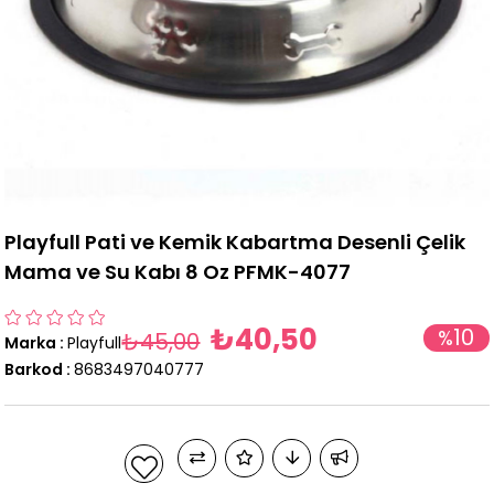
Playfull Pati ve Kemik Kabartma Desenli Çelik
Mama ve Su Kabı 8 Oz PFMK-4077
₺40,50
10
%
₺45,00
Marka
:
Playfull
İndirim
Barkod
:
8683497040777