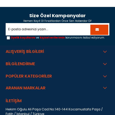
Size Özel Kampanyalar
Hemen Kayıt Ol Fırsatlardan Önce Sen Haberdar Ol!
Üyelik koşullarını
ve
kişisel verilerimin
korunmasını kabul ediyorum.
ALIŞVERİŞ BİLGİLERİ
BİLGİLENDİRME
POPÜLER KATEGORİLER
ARANAN MARKALAR
İLETİŞİM
Hekim Oğulu Ali Paşa Cad.No:140-144 Kocamustafa Paşa /
Fatih / İstanbul / Türkiye