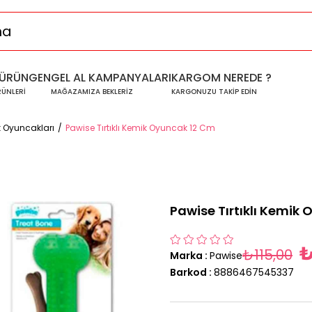
ÜRÜNGEN
GEL AL KAMPANYALARI
KARGOM NEREDE ?
RÜNLERİ
MAĞAZAMIZA BEKLERİZ
KARGONUZU TAKİP EDİN
k Oyuncakları
Pawise Tırtıklı Kemik Oyuncak 12 Cm
Pawise Tırtıklı Kemik
₺
₺115,00
Marka
:
Pawise
Barkod
:
8886467545337