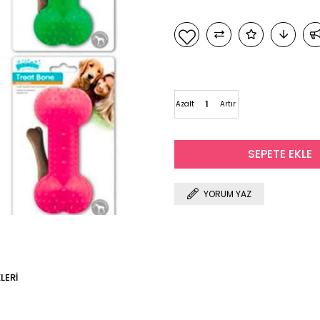
Azalt
Artır
YORUM YAZ
LERI