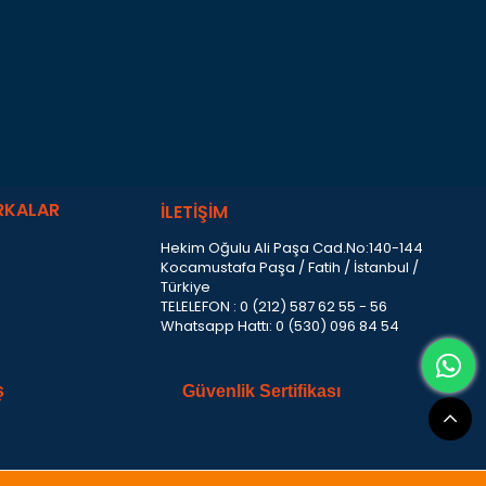
RKALAR
İLETİŞİM
Hekim Oğulu Ali Paşa Cad.No:140-144
Kocamustafa Paşa / Fatih / İstanbul /
Türkiye
TELELEFON : 0 (212) 587 62 55 - 56
Whatsapp Hattı: 0 (530) 096 84 54
ş
Güvenlik Sertifikası