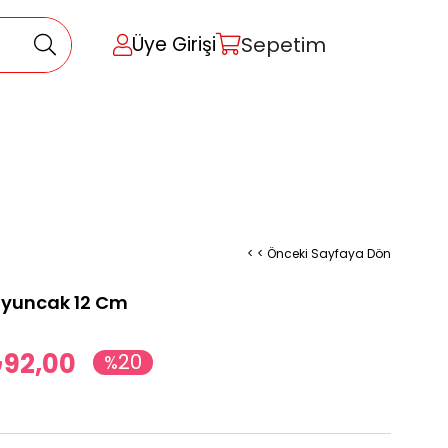
Sepetim
Üye Girişi
< < Önceki Sayfaya Dön
 Oyuncak 12 Cm
92,00
20
%
İndirim