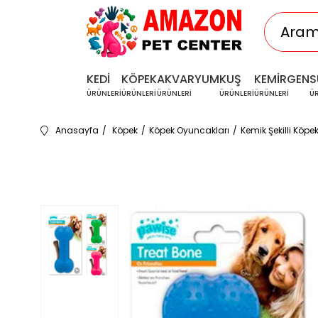
KEDİ
KÖPEK
AKVARYUM
KUŞ
KEMİRGEN
S
ÜRÜNLERİ
ÜRÜNLERİ
ÜRÜNLERİ
ÜRÜNLERİ
ÜRÜNLERİ
Ü
Anasayfa
Köpek
Köpek Oyuncakları
Kemik Şekilli Köpe