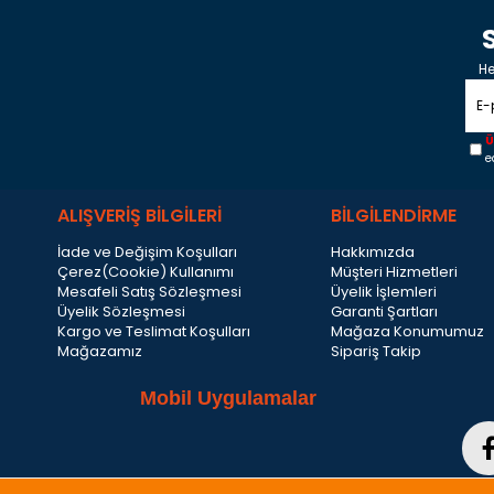
He
Ü
e
ALIŞVERİŞ BİLGİLERİ
BİLGİLENDİRME
İade ve Değişim Koşulları
Hakkımızda
Çerez(Cookie) Kullanımı
Müşteri Hizmetleri
Mesafeli Satış Sözleşmesi
Üyelik İşlemleri
Üyelik Sözleşmesi
Garanti Şartları
Kargo ve Teslimat Koşulları
Mağaza Konumumuz
Mağazamız
Sipariş Takip
Mobil Uygulamalar