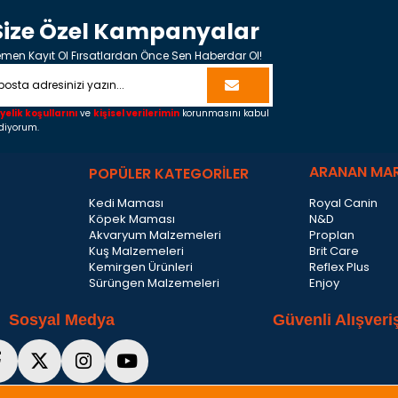
Size Özel Kampanyalar
men Kayıt Ol Fırsatlardan Önce Sen Haberdar Ol!
yelik koşullarını
ve
kişisel verilerimin
korunmasını kabul
diyorum.
ARANAN MA
POPÜLER KATEGORİLER
Kedi Maması
Royal Canin
Köpek Maması
N&D
Akvaryum Malzemeleri
Proplan
Kuş Malzemeleri
Brit Care
Kemirgen Ürünleri
Reflex Plus
Sürüngen Malzemeleri
Enjoy
Sosyal Medya
Güvenli Alışveri