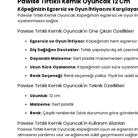
Pawise Tırtıklı Kemik Oyuncak 12 Cm
Köpeğinizin Egzersiz ve Oyun İhtiyacını Karşılay
Pawise Tırtıklı Kemik Oyuncak, köpeğinizin egzersiz ve oyun iht
oyalanmasını sağlar.
Pawise Tırtıklı Kemik Oyuncak'ın Öne Çıkan Özellikleri
Egzersiz ve Oyun İhtiyacı:
Köpeğinizin hem egzersiz 
Diş Sağlığını Destekler:
Tırtıklı yapısıyla diş eti üzeri
Dayanıklı Malzeme:
Sert plastik malzemeden yapılmış
Uzun Süre Oyalanma:
Köpeğinizin uzun süre oyalanma
Renk Seçeneği:
Renk seçeneği yoktur. Fiyat bir adet ü
Pawise Tırtıklı Kemik Oyuncak'ın Teknik Özellikleri
Uzunluk:
12 cm
Malzeme:
Sert plastik
Renk:
Çeşitli renklerde (stok durumuna göre gönderili
Pawise Tırtıklı Kemik Oyuncak'ın Kullanım Alanları
Pawise Tırtıklı Kemik Oyuncak, köpeğinizin oyun ve egzersiz ih
atmasına yardımcı olur ve eğlenceli vakit geçirmesini sağlar