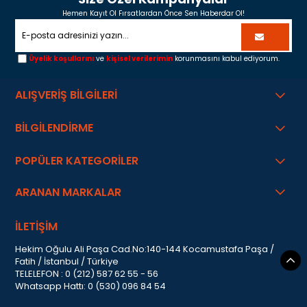
Hemen Kayıt Ol Fırsatlardan Önce Sen Haberdar Ol!
Üyelik koşullarını
ve
kişisel verilerimin
korunmasını kabul ediyorum.
ALIŞVERİŞ BİLGİLERİ
BİLGİLENDİRME
POPÜLER KATEGORİLER
ARANAN MARKALAR
İLETİŞİM
Hekim Oğulu Ali Paşa Cad.No:140-144 Kocamustafa Paşa /
Fatih / İstanbul / Türkiye
TELELEFON : 0 (212) 587 62 55 - 56
Whatsapp Hattı: 0 (530) 096 84 54