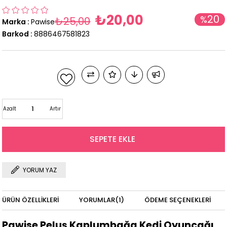
₺20,00
20
%
₺25,00
Marka
:
Pawise
İndirim
Barkod
:
8886467581823
Azalt
Artır
YORUM YAZ
ÜRÜN ÖZELLIKLERI
YORUMLAR
(1)
ÖDEME SEÇENEKLERI
Pawise Peluş Kaplumbağa Kedi Oyuncağı