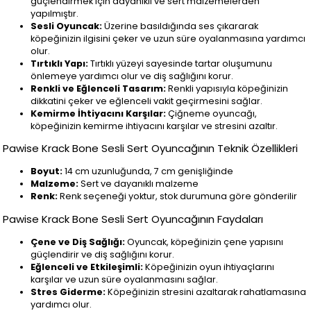
güçlendirmek için dayanıklı ve sert malzemelerden
yapılmıştır.
Sesli Oyuncak:
Üzerine basıldığında ses çıkararak
köpeğinizin ilgisini çeker ve uzun süre oyalanmasına yardımcı
olur.
Tırtıklı Yapı:
Tırtıklı yüzeyi sayesinde tartar oluşumunu
önlemeye yardımcı olur ve diş sağlığını korur.
Renkli ve Eğlenceli Tasarım:
Renkli yapısıyla köpeğinizin
dikkatini çeker ve eğlenceli vakit geçirmesini sağlar.
Kemirme İhtiyacını Karşılar:
Çiğneme oyuncağı,
köpeğinizin kemirme ihtiyacını karşılar ve stresini azaltır.
Pawise Krack Bone Sesli Sert Oyuncağının Teknik Özellikleri
Boyut:
14 cm uzunluğunda, 7 cm genişliğinde
Malzeme:
Sert ve dayanıklı malzeme
Renk:
Renk seçeneği yoktur, stok durumuna göre gönderilir
Pawise Krack Bone Sesli Sert Oyuncağının Faydaları
Çene ve Diş Sağlığı:
Oyuncak, köpeğinizin çene yapısını
güçlendirir ve diş sağlığını korur.
Eğlenceli ve Etkileşimli:
Köpeğinizin oyun ihtiyaçlarını
karşılar ve uzun süre oyalanmasını sağlar.
Stres Giderme:
Köpeğinizin stresini azaltarak rahatlamasına
yardımcı olur.