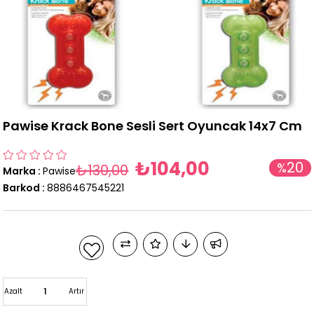
Pawise Krack Bone Sesli Sert Oyuncak 14x7 Cm
₺104,00
20
%
₺130,00
Marka
:
Pawise
İndirim
Barkod
:
8886467545221
Azalt
Artır