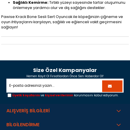
Sağlıklı Kemirme:
Tırtıklı yüzeyi sayesinde tartar oluşumunu
önlemeye yardımcı olur ve diş sağlığını destekler.
Pawise Krack Bone Sesli Sert Oyuncak ile köpeğinizin çiğneme ve
oyun ihtiyaçlarını karşılayın, sağlıklı ve eğlenceli vakit geçirmesini
sağlayın!
Size Özel Kampanyalar
Hemen Kayıt Ol Fırsatlardan Önce Sen Haberdar Ol!
Üyelik koşullarını
ve
kişisel verilerimin
korunmasını kabul ediyorum.
ALIŞVERİŞ BİLGİLERİ
BİLGİLENDİRME