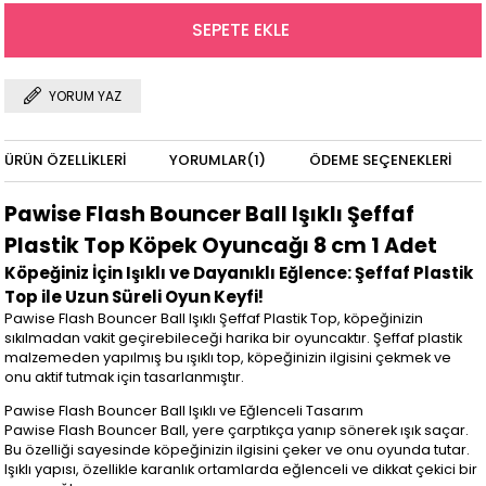
YORUM YAZ
ÜRÜN ÖZELLIKLERI
YORUMLAR
(1)
ÖDEME SEÇENEKLERI
Pawise Flash Bouncer Ball Işıklı Şeffaf
Plastik Top Köpek Oyuncağı 8 cm 1 Adet
Köpeğiniz İçin Işıklı ve Dayanıklı Eğlence: Şeffaf Plastik
Top ile Uzun Süreli Oyun Keyfi!
Pawise Flash Bouncer Ball Işıklı Şeffaf Plastik Top, köpeğinizin
sıkılmadan vakit geçirebileceği harika bir oyuncaktır. Şeffaf plastik
malzemeden yapılmış bu ışıklı top, köpeğinizin ilgisini çekmek ve
onu aktif tutmak için tasarlanmıştır.
Pawise Flash Bouncer Ball Işıklı ve Eğlenceli Tasarım
Pawise Flash Bouncer Ball, yere çarptıkça yanıp sönerek ışık saçar.
Bu özelliği sayesinde köpeğinizin ilgisini çeker ve onu oyunda tutar.
Işıklı yapısı, özellikle karanlık ortamlarda eğlenceli ve dikkat çekici bir