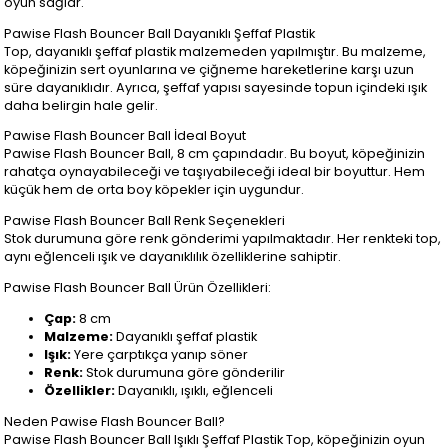
oyun sağlar.
Pawise Flash Bouncer Ball Dayanıklı Şeffaf Plastik
Top, dayanıklı şeffaf plastik malzemeden yapılmıştır. Bu malzeme,
köpeğinizin sert oyunlarına ve çiğneme hareketlerine karşı uzun
süre dayanıklıdır. Ayrıca, şeffaf yapısı sayesinde topun içindeki ışık
daha belirgin hale gelir.
Pawise Flash Bouncer Ball İdeal Boyut
Pawise Flash Bouncer Ball, 8 cm çapındadır. Bu boyut, köpeğinizin
rahatça oynayabileceği ve taşıyabileceği ideal bir boyuttur. Hem
küçük hem de orta boy köpekler için uygundur.
Pawise Flash Bouncer Ball Renk Seçenekleri
Stok durumuna göre renk gönderimi yapılmaktadır. Her renkteki top,
aynı eğlenceli ışık ve dayanıklılık özelliklerine sahiptir.
Pawise Flash Bouncer Ball Ürün Özellikleri:
Çap:
8 cm
Malzeme:
Dayanıklı şeffaf plastik
Işık:
Yere çarptıkça yanıp söner
Renk:
Stok durumuna göre gönderilir
Özellikler:
Dayanıklı, ışıklı, eğlenceli
Neden Pawise Flash Bouncer Ball?
Pawise Flash Bouncer Ball Işıklı Şeffaf Plastik Top, köpeğinizin oyun