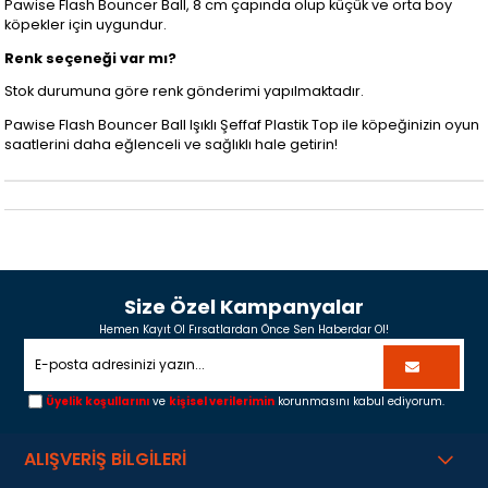
Pawise Flash Bouncer Ball, 8 cm çapında olup küçük ve orta boy
köpekler için uygundur.
Renk seçeneği var mı?
Stok durumuna göre renk gönderimi yapılmaktadır.
Pawise Flash Bouncer Ball Işıklı Şeffaf Plastik Top ile köpeğinizin oyun
saatlerini daha eğlenceli ve sağlıklı hale getirin!
Size Özel Kampanyalar
Hemen Kayıt Ol Fırsatlardan Önce Sen Haberdar Ol!
Üyelik koşullarını
ve
kişisel verilerimin
korunmasını kabul ediyorum.
ALIŞVERİŞ BİLGİLERİ