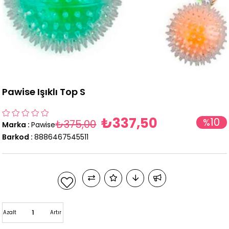
Pawise Işıklı Top S
₺337,50
10
%
₺375,00
Marka
:
Pawise
İndirim
Barkod
:
8886467545511
Azalt
Artır