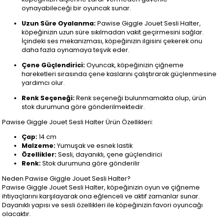
oynayabileceği bir oyuncak sunar.
Uzun Süre Oyalanma:
Pawise Giggle Jouet Sesli Halter,
köpeğinizin uzun süre sıkılmadan vakit geçirmesini sağlar.
İçindeki ses mekanizması, köpeğinizin ilgisini çekerek onu
daha fazla oynamaya teşvik eder.
Çene Güçlendirici:
Oyuncak, köpeğinizin çiğneme
hareketleri sırasında çene kaslarını çalıştırarak güçlenmesine
yardımcı olur.
Renk Seçeneği:
Renk seçeneği bulunmamakta olup, ürün
stok durumuna göre gönderilmektedir.
Pawise Giggle Jouet Sesli Halter Ürün Özellikleri:
Çap:
14 cm
Malzeme:
Yumuşak ve esnek lastik
Özellikler:
Sesli, dayanıklı, çene güçlendirici
Renk:
Stok durumuna göre gönderilir
Neden Pawise Giggle Jouet Sesli Halter?
Pawise Giggle Jouet Sesli Halter, köpeğinizin oyun ve çiğneme
ihtiyaçlarını karşılayarak ona eğlenceli ve aktif zamanlar sunar.
Dayanıklı yapısı ve sesli özellikleri ile köpeğinizin favori oyuncağı
olacaktır.