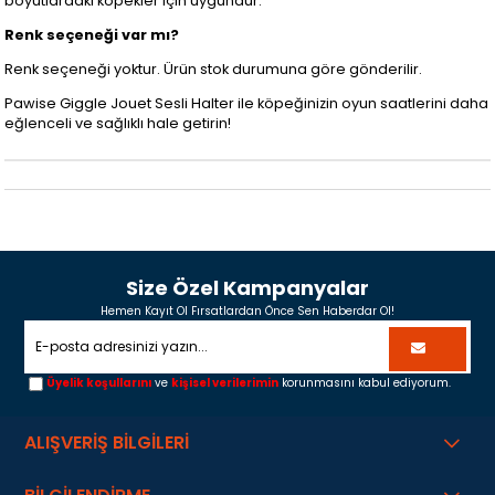
boyutlardaki köpekler için uygundur.
Renk seçeneği var mı?
Renk seçeneği yoktur. Ürün stok durumuna göre gönderilir.
Pawise Giggle Jouet Sesli Halter ile köpeğinizin oyun saatlerini daha
eğlenceli ve sağlıklı hale getirin!
Size Özel Kampanyalar
Hemen Kayıt Ol Fırsatlardan Önce Sen Haberdar Ol!
Üyelik koşullarını
ve
kişisel verilerimin
korunmasını kabul ediyorum.
ALIŞVERİŞ BİLGİLERİ