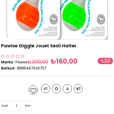
Pawise Giggle Jouet Sesli Halter
₺160,00
20
%
₺200,00
Marka
:
Pawise
İndirim
Barkod
:
8886467545757
Azalt
Artır