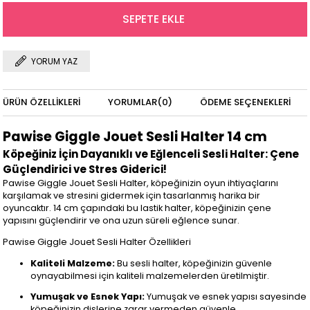
YORUM YAZ
ÜRÜN ÖZELLIKLERI
YORUMLAR
(0)
ÖDEME SEÇENEKLERI
Pawise Giggle Jouet Sesli Halter 14 cm
Köpeğiniz İçin Dayanıklı ve Eğlenceli Sesli Halter: Çene
Güçlendirici ve Stres Giderici!
Pawise Giggle Jouet Sesli Halter, köpeğinizin oyun ihtiyaçlarını
karşılamak ve stresini gidermek için tasarlanmış harika bir
oyuncaktır. 14 cm çapındaki bu lastik halter, köpeğinizin çene
yapısını güçlendirir ve ona uzun süreli eğlence sunar.
Pawise Giggle Jouet Sesli Halter Özellikleri
Kaliteli Malzeme:
Bu sesli halter, köpeğinizin güvenle
oynayabilmesi için kaliteli malzemelerden üretilmiştir.
Yumuşak ve Esnek Yapı:
Yumuşak ve esnek yapısı sayesinde
köpeğinizin dişlerine zarar vermeden güvenle