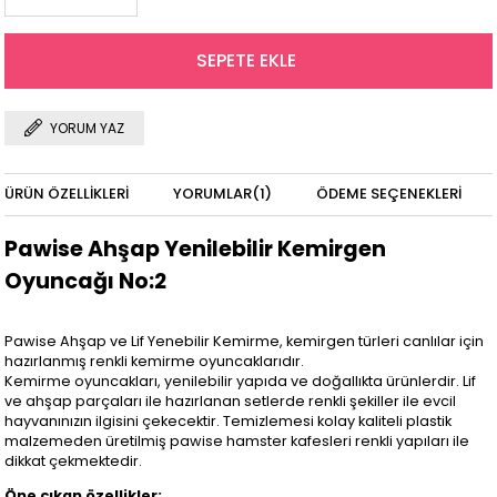
YORUM YAZ
ÜRÜN ÖZELLIKLERI
YORUMLAR
(1)
ÖDEME SEÇENEKLERI
Pawise Ahşap Yenilebilir Kemirgen
Oyuncağı No:2
Pawise Ahşap ve Lif Yenebilir Kemirme, kemirgen türleri canlılar için
hazırlanmış renkli kemirme oyuncaklarıdır.
Kemirme oyuncakları, yenilebilir yapıda ve doğallıkta ürünlerdir. Lif
ve ahşap parçaları ile hazırlanan setlerde renkli şekiller ile evcil
hayvanınızın ilgisini çekecektir. Temizlemesi kolay kaliteli plastik
malzemeden üretilmiş pawise hamster kafesleri renkli yapıları ile
dikkat çekmektedir.
Öne çıkan özellikler;