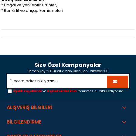
* Doğal ve yenilebilir ürünler,
* Renkli lif ve ahşap kemirmeleri
Size Özel Kampanyalar
Hemen Kayıt Ol Fırsatlardan Önce Sen Haberdar Ol!
Üyelik koşullarını
ve
kişisel verilerimin
korunmasını kabul ediyorum.
ALIŞVERİŞ BİLGİLERİ
BİLGİLENDİRME