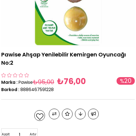
Pawise Ahşap Yenilebilir Kemirgen Oyuncağı
No:2
₺76,00
20
%
₺95,00
Marka
:
Pawise
İndirim
Barkod
:
8886467591228
Azalt
Artır