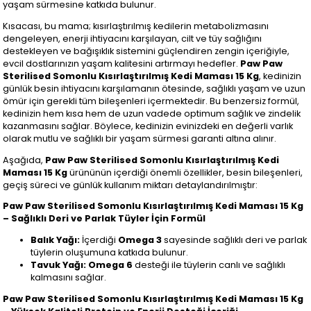
yaşam sürmesine katkıda bulunur.
Kısacası, bu mama; kısırlaştırılmış kedilerin metabolizmasını
dengeleyen, enerji ihtiyacını karşılayan, cilt ve tüy sağlığını
destekleyen ve bağışıklık sistemini güçlendiren zengin içeriğiyle,
evcil dostlarınızın yaşam kalitesini artırmayı hedefler.
Paw Paw
Sterilised Somonlu Kısırlaştırılmış Kedi Maması 15 Kg
, kedinizin
günlük besin ihtiyacını karşılamanın ötesinde, sağlıklı yaşam ve uzun
ömür için gerekli tüm bileşenleri içermektedir. Bu benzersiz formül,
kedinizin hem kısa hem de uzun vadede optimum sağlık ve zindelik
kazanmasını sağlar. Böylece, kedinizin evinizdeki en değerli varlık
olarak mutlu ve sağlıklı bir yaşam sürmesi garanti altına alınır.
Aşağıda,
Paw Paw Sterilised Somonlu Kısırlaştırılmış Kedi
Maması 15 Kg
ürününün içerdiği önemli özellikler, besin bileşenleri,
geçiş süreci ve günlük kullanım miktarı detaylandırılmıştır:
Paw Paw Sterilised Somonlu Kısırlaştırılmış Kedi Maması 15 Kg
– Sağlıklı Deri ve Parlak Tüyler İçin Formül
Balık Yağı:
İçerdiği
Omega 3
sayesinde sağlıklı deri ve parlak
tüylerin oluşumuna katkıda bulunur.
Tavuk Yağı:
Omega 6
desteği ile tüylerin canlı ve sağlıklı
kalmasını sağlar.
Paw Paw Sterilised Somonlu Kısırlaştırılmış Kedi Maması 15 Kg