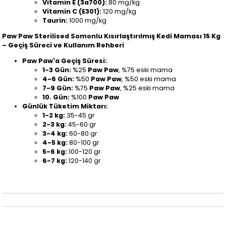
Vitamin E (3a700):
80 mg/kg
Vitamin C (E301):
120 mg/kg
Taurin:
1000 mg/kg
Paw Paw Sterilised Somonlu Kısırlaştırılmış Kedi Maması 15 Kg
– Geçiş Süreci ve Kullanım Rehberi
Paw Paw'a Geçiş Süresi:
1-3 Gün:
%25
Paw Paw
, %75 eski mama
4-6 Gün:
%50
Paw Paw
, %50 eski mama
7-9 Gün:
%75
Paw Paw
, %25 eski mama
10. Gün:
%100
Paw Paw
Günlük Tüketim Miktarı:
1-2 kg:
35-45 gr
2-3 kg:
45-60 gr
3-4 kg:
60-80 gr
4-5 kg:
80-100 gr
5-6 kg:
100-120 gr
6-7 kg:
120-140 gr