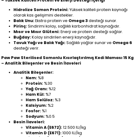
– Yüksek Kaliteli Protein ve Enerji Desteği İçeriği
Hidrolize Somon Proteini:
Yüksek kaliteli protein kaynağı
olarak kas gelişimini destekler.
Balık Unu:
Ekstra protein ve
Omega 3
desteği sunar.
Pirinç:
Sindirimi kolay, sağlıklı karbonhidrat kaynağıdır.
Mısır ve Mısır Glüteni:
Enerji ve protein desteği sağlar.
Buğday:
Kolay sindirilen enerji kaynağıdır.
Tavuk Yağı ve Balık Yağı:
Sağlıklı yağlar sunar ve
Omega 6
desteği verir.
Paw Paw Sterilised Somonlu Kısırlaştırılmış Kedi Maması 15 Kg
– Analitik Bileşenler ve Besin İlaveleri
Analitik Bileşenler:
Nem:
%8
Protein:
%30
Yağ Oranı:
%12
Ham Kül:
%7
Ham Selüloz:
%3
Kalsiyum:
%2
Fosfor:
%1
Sodyum:
%0.5
Besin İlaveleri:
Vitamin A (E672):
12.500 IU/kg
Vitamin D (E671):
1000 IU/kg