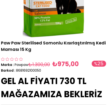
Paw Paw Sterilised Somonlu Kısırlaştırılmış Kedi
Maması 15 Kg
₺975,00
25
%
₺1.300,00
Marka
:
Pawpaw
İndirim
Barkod
:
8681692100050
GEL AL FİYATI 730 TL
MAĞAZAMIZA BEKLERİZ