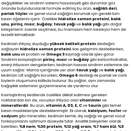
değişiklikler ve sindirim sistemi hassasiyeti gibi durumlar göz
önünde bulundurularak formüle edilmiş bu ürün,
sağlıklı deri
,
parlak tüyler
ve genel vücut sağlığını korumak için gerekli tüm
besin öğelerini içerir. Özellikle
hidrolize somon proteini
,
balık
unu
,
pirinç
,
mısır
,
buğday
,
tavuk yağı
ve
balık yağı
gibi doğal
bileşenlerin özenle seçilmesi, bu mamasını hem besleyici hem de
lezzetli kılmaktadır.
Kedinizin ihtiyaç duyduğu
yüksek kaliteli protein
desteğini
sağlayan
hidrolize somon proteini
; kas gelişimini desteklerken,
balık unu
ek protein ve
Omega 3
kaynağı olarak işlev görür.
Sindirimi kolaylaştıran
pirinç
,
mısır
ve
buğday
gibi karbonhidratlar,
enerji ihtiyacını dengelerken, kedinizin hassas sindirim sistemine de
uyum sağlar. Mama içeriğinde yer alan
tavuk yağı
ve
balık yağı
,
kedinizin cilt sağlığını korurken,
Omega 6
desteği ile parlak ve canlı
tüylerin oluşumuna katkıda bulunur. Bu yağlar, aynı zamanda
bağışıklık sisteminin güçlenmesine de yardımcı olur.
Kısırlaştırılmış kedilerde özellikle dikkat edilmesi gereken
noktalardan biri de, vücudun ihtiyacı olan
vitaminler
ve
minerallerdir
. Bu ürün,
vitamin A, D3, E, C
ve
taurin
gibi temel
besin maddeleriyle desteklenmiştir. Ek olarak,
kalsiyum
,
fosfor
ve
sodyum
gibi mineraller, kedinizin kemik, diş sağlığı ve genel vücut
fonksiyonlarını optimum düzeyde tutar. Analitik bileşenler olarak
belirtilen;
%8 nem
,
%30 protein
,
%12 yağ oranı
,
%7 ham kül
,
%3