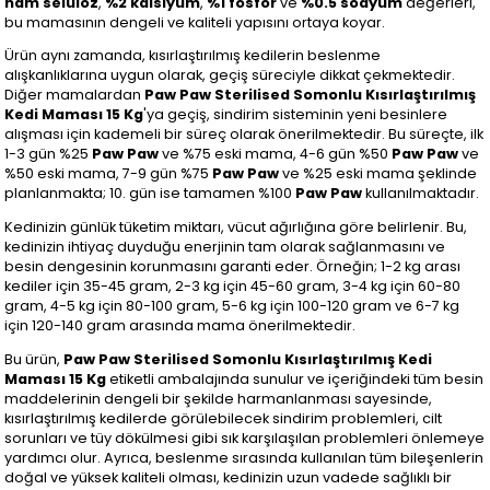
ham selüloz
,
%2 kalsiyum
,
%1 fosfor
ve
%0.5 sodyum
değerleri,
bu mamasının dengeli ve kaliteli yapısını ortaya koyar.
Ürün aynı zamanda, kısırlaştırılmış kedilerin beslenme
alışkanlıklarına uygun olarak, geçiş süreciyle dikkat çekmektedir.
Diğer mamalardan
Paw Paw Sterilised Somonlu Kısırlaştırılmış
Kedi Maması 15 Kg
'ya geçiş, sindirim sisteminin yeni besinlere
alışması için kademeli bir süreç olarak önerilmektedir. Bu süreçte, ilk
1-3 gün %25
Paw Paw
ve %75 eski mama, 4-6 gün %50
Paw Paw
ve
%50 eski mama, 7-9 gün %75
Paw Paw
ve %25 eski mama şeklinde
planlanmakta; 10. gün ise tamamen %100
Paw Paw
kullanılmaktadır.
Kedinizin günlük tüketim miktarı, vücut ağırlığına göre belirlenir. Bu,
kedinizin ihtiyaç duyduğu enerjinin tam olarak sağlanmasını ve
besin dengesinin korunmasını garanti eder. Örneğin; 1-2 kg arası
kediler için 35-45 gram, 2-3 kg için 45-60 gram, 3-4 kg için 60-80
gram, 4-5 kg için 80-100 gram, 5-6 kg için 100-120 gram ve 6-7 kg
için 120-140 gram arasında mama önerilmektedir.
Bu ürün,
Paw Paw Sterilised Somonlu Kısırlaştırılmış Kedi
Maması 15 Kg
etiketli ambalajında sunulur ve içeriğindeki tüm besin
maddelerinin dengeli bir şekilde harmanlanması sayesinde,
kısırlaştırılmış kedilerde görülebilecek sindirim problemleri, cilt
sorunları ve tüy dökülmesi gibi sık karşılaşılan problemleri önlemeye
yardımcı olur. Ayrıca, beslenme sırasında kullanılan tüm bileşenlerin
doğal ve yüksek kaliteli olması, kedinizin uzun vadede sağlıklı bir