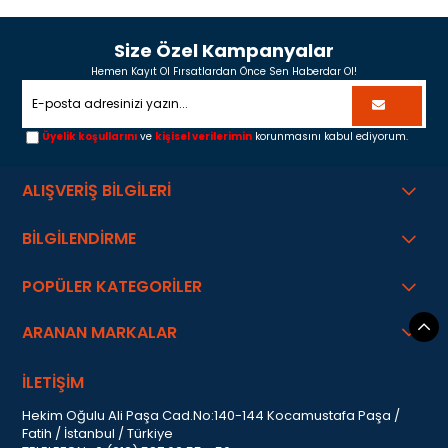
Size Özel Kampanyalar
Hemen Kayıt Ol Fırsatlardan Önce Sen Haberdar Ol!
Üyelik koşullarını
ve
kişisel verilerimin
korunmasını kabul ediyorum.
ALIŞVERİŞ BİLGİLERİ
BİLGİLENDİRME
POPÜLER KATEGORİLER
ARANAN MARKALAR
İLETİŞİM
Hekim Oğulu Ali Paşa Cad.No:140-144 Kocamustafa Paşa /
Fatih / İstanbul / Türkiye