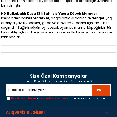
kullanma tarihinden 18 ay önce olacak şekilde ambalajın üzerinde
belirtilmiştir.
ND Balkabaklı Kuzu Etli Tahılsız Yavru Köpek Maması
,
içeriğindeki kaliteli proteinler, doğal antioksidanlar ve dengeli yağ
oranıyla yavru köpekler, gebe ve emziren köpekler için ideal bir
seçimdir. Sağlıklı büyümeyi destekleyen bu mama, köpeğinizin tüm
besin ihtiyaçlarını karşılayarak uzun ve mutlu bir yaşam sürmesine
katkı sağlar.
Size Özel Kampanyalar
Hemen Kayıt Ol Fırsatlardan Önce Sen Haberdar Ol!
Üyelik koşullarını
ve
kişisel verilerimin
korunmasını kabul ediyorum.
ALIŞVERİŞ BİLGİLERİ