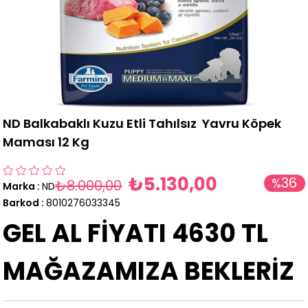
ND Balkabaklı Kuzu Etli Tahılsız Yavru Köpek
Maması 12 Kg
₺5.130,00
36
%
₺8.000,00
Marka
:
ND
İndirim
Barkod
:
8010276033345
GEL AL FİYATI 4630 TL
MAĞAZAMIZA BEKLERİZ