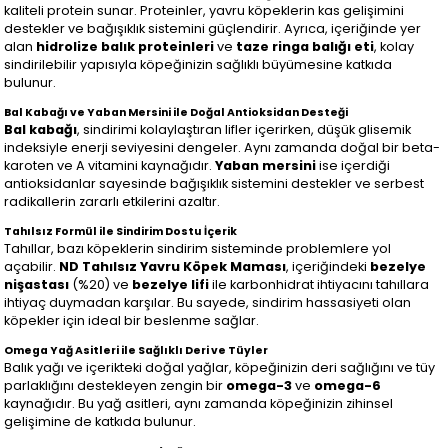
kaliteli protein sunar. Proteinler, yavru köpeklerin kas gelişimini
destekler ve bağışıklık sistemini güçlendirir. Ayrıca, içeriğinde yer
alan
hidrolize balık proteinleri
ve
taze ringa balığı eti
, kolay
sindirilebilir yapısıyla köpeğinizin sağlıklı büyümesine katkıda
bulunur.
Bal Kabağı ve Yaban Mersini ile Doğal Antioksidan Desteği
Bal kabağı
, sindirimi kolaylaştıran lifler içerirken, düşük glisemik
indeksiyle enerji seviyesini dengeler. Aynı zamanda doğal bir beta-
karoten ve A vitamini kaynağıdır.
Yaban mersini
ise içerdiği
antioksidanlar sayesinde bağışıklık sistemini destekler ve serbest
radikallerin zararlı etkilerini azaltır.
Tahılsız Formül ile Sindirim Dostu İçerik
Tahıllar, bazı köpeklerin sindirim sisteminde problemlere yol
açabilir.
ND Tahılsız Yavru Köpek Maması
, içeriğindeki
bezelye
nişastası
(%20) ve
bezelye lifi
ile karbonhidrat ihtiyacını tahıllara
ihtiyaç duymadan karşılar. Bu sayede, sindirim hassasiyeti olan
köpekler için ideal bir beslenme sağlar.
Omega Yağ Asitleri ile Sağlıklı Deri ve Tüyler
Balık yağı ve içerikteki doğal yağlar, köpeğinizin deri sağlığını ve tüy
parlaklığını destekleyen zengin bir
omega-3
ve
omega-6
kaynağıdır. Bu yağ asitleri, aynı zamanda köpeğinizin zihinsel
gelişimine de katkıda bulunur.