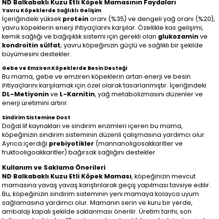
ND Balkabaklı Kuzu Etli Köpek Mamasının Faydaları
Yavru Köpeklerde Sağlıklı Gelişim
İçeriğindeki yüksek
protein
oranı (%35) ve dengeli yağ oranı (%20),
yavru köpeklerin enerji ihtiyaçlarını karşılar. Özellikle kas gelişimi,
kemik sağlığı ve bağışıklık sistemi için gerekli olan
glukozamin
ve
kondroitin sülfat
, yavru köpeğinizin güçlü ve sağlıklı bir şekilde
büyümesini destekler.
Gebe ve Emziren Köpeklerde Besin Desteği
Bu mama, gebe ve emziren köpeklerin artan enerji ve besin
ihtiyaçlarını karşılamak için özel olarak tasarlanmıştır. İçeriğindeki
DL-Metiyonin
ve
L-Karnitin
, yağ metabolizmasını düzenler ve
enerji üretimini artırır.
Sindirim Sistemine Dost
Doğal lif kaynakları ve sindirim enzimleri içeren bu mama,
köpeğinizin sindirim sisteminin düzenli çalışmasına yardımcı olur.
Ayrıca içerdiği
prebiyotikler
(mannanoligosakkaritler ve
fruktooligoakkaritler) bağırsak sağlığını destekler.
Kullanım ve Saklama Önerileri
ND Balkabaklı Kuzu Etli Köpek Maması
, köpeğinizin mevcut
mamasına yavaş yavaş karıştırılarak geçiş yapılması tavsiye edilir.
Bu, köpeğinizin sindirim sisteminin yeni mamaya kolayca uyum
sağlamasına yardımcı olur. Mamanın serin ve kuru bir yerde,
ambalajı kapalı şekilde saklanması önerilir. Üretim tarihi, son