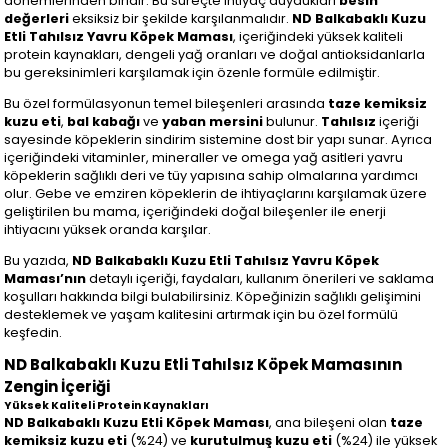
dönemlerinden biridir. Bu süreçte ihtiyaç duydukları
besin
değerleri
eksiksiz bir şekilde karşılanmalıdır.
ND Balkabaklı Kuzu
Etli Tahılsız Yavru Köpek Maması
, içeriğindeki yüksek kaliteli
protein kaynakları, dengeli yağ oranları ve doğal antioksidanlarla
bu gereksinimleri karşılamak için özenle formüle edilmiştir.
Bu özel formülasyonun temel bileşenleri arasında
taze kemiksiz
kuzu eti
,
bal kabağı
ve
yaban mersini
bulunur.
Tahılsız
içeriği
sayesinde köpeklerin sindirim sistemine dost bir yapı sunar. Ayrıca
içeriğindeki vitaminler, mineraller ve omega yağ asitleri yavru
köpeklerin sağlıklı deri ve tüy yapısına sahip olmalarına yardımcı
olur. Gebe ve emziren köpeklerin de ihtiyaçlarını karşılamak üzere
geliştirilen bu mama, içeriğindeki doğal bileşenler ile enerji
ihtiyacını yüksek oranda karşılar.
Bu yazıda,
ND Balkabaklı Kuzu Etli Tahılsız Yavru Köpek
Maması’nın
detaylı içeriği, faydaları, kullanım önerileri ve saklama
koşulları hakkında bilgi bulabilirsiniz. Köpeğinizin sağlıklı gelişimini
desteklemek ve yaşam kalitesini artırmak için bu özel formülü
keşfedin.
ND Balkabaklı Kuzu Etli Tahılsız Köpek Mamasının
Zengin İçeriği
Yüksek Kaliteli Protein Kaynakları
ND Balkabaklı Kuzu Etli Köpek Maması
, ana bileşeni olan
taze
kemiksiz kuzu eti
(%24) ve
kurutulmuş kuzu eti
(%24) ile yüksek