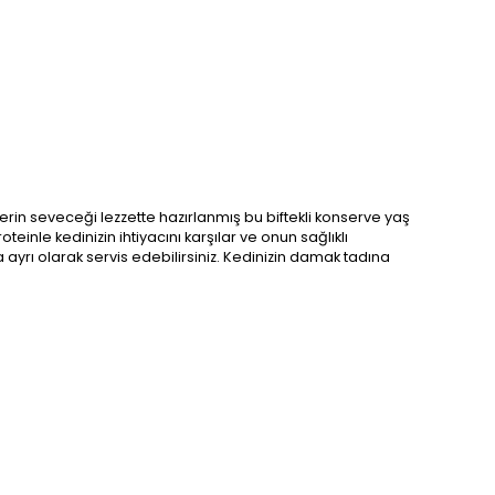
lerin seveceği lezzette hazırlanmış bu biftekli konserve yaş
nle kedinizin ihtiyacını karşılar ve onun sağlıklı
 ayrı olarak servis edebilirsiniz. Kedinizin damak tadına