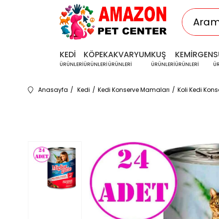
KEDİ
KÖPEK
AKVARYUM
KUŞ
KEMİRGEN
S
ÜRÜNLERİ
ÜRÜNLERİ
ÜRÜNLERİ
ÜRÜNLERİ
ÜRÜNLERİ
Ü
Anasayfa
Kedi
Kedi Konserve Mamaları
Koli Kedi Kon