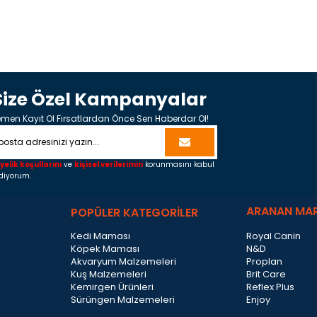
Size Özel Kampanyalar
men Kayıt Ol Fırsatlardan Önce Sen Haberdar Ol!
yelik koşullarını
ve
kişisel verilerimin
korunmasını kabul
diyorum.
ARANAN MA
POPÜLER KATEGORİLER
Kedi Maması
Royal Canin
Köpek Maması
N&D
Akvaryum Malzemeleri
Proplan
Kuş Malzemeleri
Brit Care
Kemirgen Ürünleri
Reflex Plus
Sürüngen Malzemeleri
Enjoy