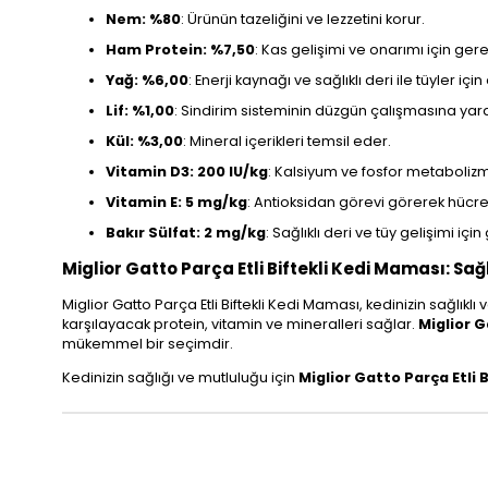
Nem: %80
: Ürünün tazeliğini ve lezzetini korur.
Ham Protein: %7,50
: Kas gelişimi ve onarımı için gerek
Yağ: %6,00
: Enerji kaynağı ve sağlıklı deri ile tüyler içi
Lif: %1,00
: Sindirim sisteminin düzgün çalışmasına yard
Kül: %3,00
: Mineral içerikleri temsil eder.
Vitamin D3: 200 IU/kg
: Kalsiyum ve fosfor metabolizma
Vitamin E: 5 mg/kg
: Antioksidan görevi görerek hücre
Bakır Sülfat: 2 mg/kg
: Sağlıklı deri ve tüy gelişimi için
Miglior Gatto Parça Etli Biftekli Kedi Maması: Sağl
Miglior Gatto Parça Etli Biftekli Kedi Maması, kedinizin sağlıkl
karşılayacak protein, vitamin ve mineralleri sağlar.
Miglior G
mükemmel bir seçimdir.
Kedinizin sağlığı ve mutluluğu için
Miglior Gatto Parça Etli