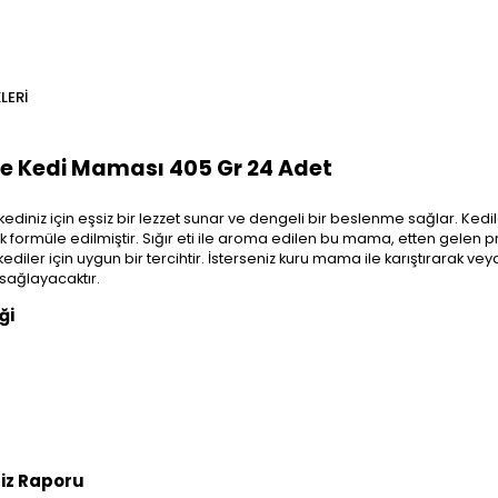
LERI
rve Kedi Maması 405 Gr 24 Adet
kediniz için eşsiz bir lezzet sunar ve dengeli bir beslenme sağlar. Kedi
müle edilmiştir. Sığır eti ile aroma edilen bu mama, etten gelen protei
ler için uygun bir tercihtir. İsterseniz kuru mama ile karıştırarak veya
sağlayacaktır.
ği
liz Raporu