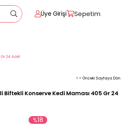
Sepetim
Üye Girişi
 Gr 24 Adet
< < Önceki Sayfaya Dön
li Biftekli Konserve Kedi Maması 405 Gr 24
18
%
0
İndirim