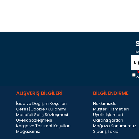
He
Ü
e
ALIŞVERİŞ BİLGİLERİ
BİLGİLENDİRME
İade ve Değişim Koşulları
Hakkımızda
Çerez(Cookie) Kullanımı
Müşteri Hizmetleri
Mesafeli Satış Sözleşmesi
Üyelik İşlemleri
Üyelik Sözleşmesi
Garanti Şartları
Kargo ve Teslimat Koşulları
Mağaza Konumumuz
Mağazamız
Sipariş Takip