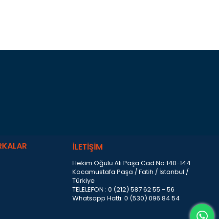
RKALAR
İLETİŞİM
Hekim Oğulu Ali Paşa Cad.No:140-144
Kocamustafa Paşa / Fatih / İstanbul /
Türkiye
TELELEFON : 0 (212) 587 62 55 - 56
Whatsapp Hattı: 0 (530) 096 84 54