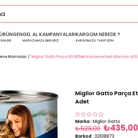
ÜRÜNGEN
GEL AL KAMPANYALARI
KARGOM NEREDE ?
RÜNLERİ
MAĞAZAMIZA BEKLERİZ
KARGONUZU TAKİP EDİN
serve Mamaları
Miglior Gatto Parça Etli Biftekli Konserve Kedi Maması 405
Miglior Gatto Parça Et
Adet
Marka
:
Miglior Gatto
₺435,0
₺528,00
Barkod
:
32108873