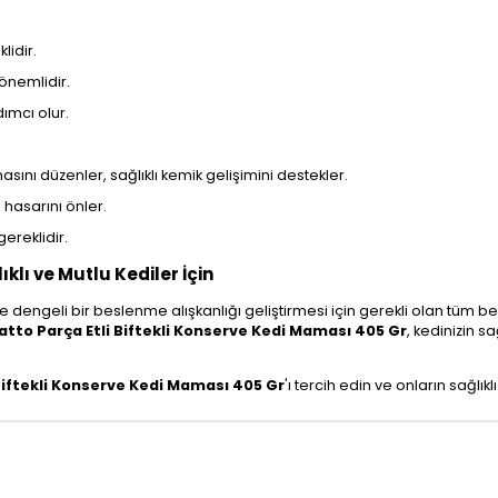
lidir.
n önemlidir.
ımcı olur.
sını düzenler, sağlıklı kemik gelişimini destekler.
 hasarını önler.
 gereklidir.
ıklı ve Mutlu Kediler İçin
ı ve dengeli bir beslenme alışkanlığı geliştirmesi için gerekli olan tüm b
atto Parça Etli Biftekli Konserve Kedi Maması 405 Gr
, kedinizin s
 Biftekli Konserve Kedi Maması 405 Gr
'ı tercih edin ve onların sağlık