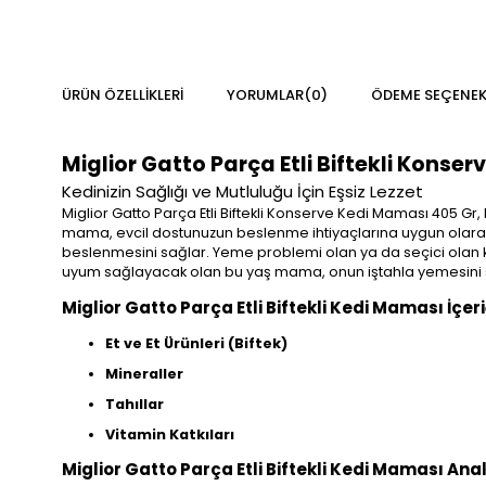
ÜRÜN ÖZELLIKLERI
YORUMLAR
(0)
ÖDEME SEÇENEK
Miglior Gatto Parça Etli Biftekli Konse
Kedinizin Sağlığı ve Mutluluğu İçin Eşsiz Lezzet
Miglior Gatto Parça Etli Biftekli Konserve Kedi Maması 405 Gr, 
mama, evcil dostunuzun beslenme ihtiyaçlarına uygun olarak for
beslenmesini sağlar. Yeme problemi olan ya da seçici olan kedi
uyum sağlayacak olan bu yaş mama, onun iştahla yemesini 
Miglior Gatto Parça Etli Biftekli Kedi Maması İçeri
Et ve Et Ürünleri (Biftek)
Mineraller
Tahıllar
Vitamin Katkıları
Miglior Gatto Parça Etli Biftekli Kedi Maması Ana