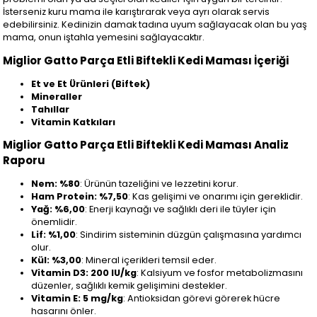
İsterseniz kuru mama ile karıştırarak veya ayrı olarak servis
edebilirsiniz. Kedinizin damak tadına uyum sağlayacak olan bu yaş
mama, onun iştahla yemesini sağlayacaktır.
Miglior Gatto Parça Etli Biftekli Kedi Maması İçeriği
Et ve Et Ürünleri (Biftek)
Mineraller
Tahıllar
Vitamin Katkıları
Miglior Gatto Parça Etli Biftekli Kedi Maması Analiz
Raporu
Nem: %80
: Ürünün tazeliğini ve lezzetini korur.
Ham Protein: %7,50
: Kas gelişimi ve onarımı için gereklidir.
Yağ: %6,00
: Enerji kaynağı ve sağlıklı deri ile tüyler için
önemlidir.
Lif: %1,00
: Sindirim sisteminin düzgün çalışmasına yardımcı
olur.
Kül: %3,00
: Mineral içerikleri temsil eder.
Vitamin D3: 200 IU/kg
: Kalsiyum ve fosfor metabolizmasını
düzenler, sağlıklı kemik gelişimini destekler.
Vitamin E: 5 mg/kg
: Antioksidan görevi görerek hücre
hasarını önler.