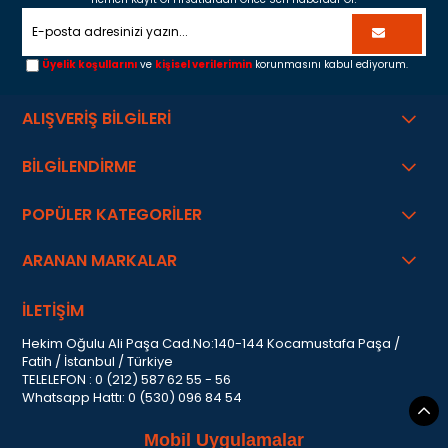
Üyelik koşullarını
ve
kişisel verilerimin
korunmasını kabul ediyorum.
ALIŞVERİŞ BİLGİLERİ
BİLGİLENDİRME
POPÜLER KATEGORİLER
ARANAN MARKALAR
İLETİŞİM
Hekim Oğulu Ali Paşa Cad.No:140-144 Kocamustafa Paşa /
Fatih / İstanbul / Türkiye
TELELEFON : 0 (212) 587 62 55 - 56
Whatsapp Hattı: 0 (530) 096 84 54
Mobil Uygulamalar