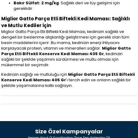
Bakır Sülfat: 2 mg/kg
: Sağlıklı deri ve tüy gelişimi için
gereklidir.
Miglior Gatto Parça Etli Biftekli Kedi Maması: Sağlıklı
ve Mutlu Kediler İçin
Miglior Gatto Parça Etli Biftekli Kedi Maması, kedinizin sağlıklı ve
dengeli bir beslenme alışkanlığı geliştirmesi için gerekli olan tüm
besin maddelerini içerir. Bu mama, kedinizin enerji ihtiyacını
karşılayacak protein, vitamin ve mineralleri sağlar.
Miglior Gatto
Parça Etli Biftekli Konserve Kedi Maması 405 Gr
, kedinizin
sağlıklı bir şekilde yaşamını sürdürmesi ve mutlu olması için
mükemmel bir seçimdir.
Kedinizin sağlığı ve mutluluğu için
Miglior Gatto Parça Etli Biftekli
Konserve Kedi Maması 405 Gr
'ı tercih edin ve onların sağlıklı bir
şekilde yaşamalarına katkı sağlayın.
Size Özel Kampanyalar
Hemen Kayıt Ol Fırsatlardan Önce Sen Haberdar Ol!