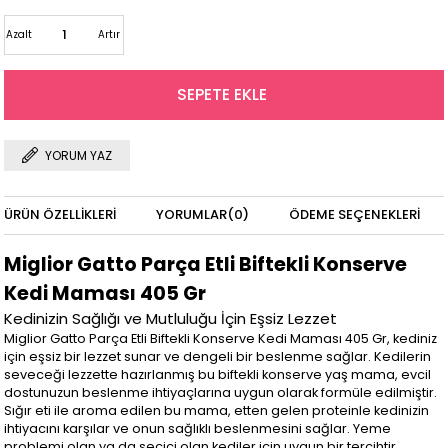
Azalt
Artır
YORUM YAZ
ÜRÜN ÖZELLIKLERI
YORUMLAR
(0)
ÖDEME SEÇENEKLERI
Miglior Gatto Parça Etli Biftekli Konserve
Kedi Maması 405 Gr
Kedinizin Sağlığı ve Mutluluğu İçin Eşsiz Lezzet
Miglior Gatto Parça Etli Biftekli Konserve Kedi Maması 405 Gr, kediniz
için eşsiz bir lezzet sunar ve dengeli bir beslenme sağlar. Kedilerin
seveceği lezzette hazırlanmış bu biftekli konserve yaş mama, evcil
dostunuzun beslenme ihtiyaçlarına uygun olarak formüle edilmiştir.
Sığır eti ile aroma edilen bu mama, etten gelen proteinle kedinizin
ihtiyacını karşılar ve onun sağlıklı beslenmesini sağlar. Yeme
problemi olan ya da seçici olan kediler için uygun bir tercihtir.