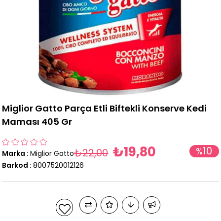
Miglior Gatto Parça Etli Biftekli Konserve Kedi
Maması 405 Gr
₺19,80
10
%
₺22,00
Marka
:
Miglior Gatto
İndirim
Barkod
:
8007520012126