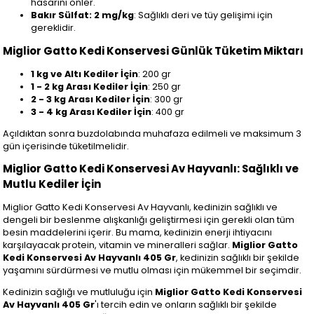
hasarını önler.
Bakır Sülfat: 2 mg/kg
: Sağlıklı deri ve tüy gelişimi için
gereklidir.
Miglior Gatto Kedi Konservesi Günlük Tüketim Miktarı
1 kg ve Altı Kediler İçin
: 200 gr
1 - 2 kg Arası Kediler İçin
: 250 gr
2 - 3 kg Arası Kediler İçin
: 300 gr
3 - 4 kg Arası Kediler İçin
: 400 gr
Açıldıktan sonra buzdolabında muhafaza edilmeli ve maksimum 3
gün içerisinde tüketilmelidir.
Miglior Gatto Kedi Konservesi Av Hayvanlı: Sağlıklı ve
Mutlu Kediler İçin
Miglior Gatto Kedi Konservesi Av Hayvanlı, kedinizin sağlıklı ve
dengeli bir beslenme alışkanlığı geliştirmesi için gerekli olan tüm
besin maddelerini içerir. Bu mama, kedinizin enerji ihtiyacını
karşılayacak protein, vitamin ve mineralleri sağlar.
Miglior Gatto
Kedi Konservesi Av Hayvanlı 405 Gr
, kedinizin sağlıklı bir şekilde
yaşamını sürdürmesi ve mutlu olması için mükemmel bir seçimdir.
Kedinizin sağlığı ve mutluluğu için
Miglior Gatto Kedi Konservesi
Av Hayvanlı 405 Gr
'ı tercih edin ve onların sağlıklı bir şekilde