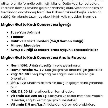
eti taneleri ile formüle edilmiştir. Miglior Gatto kedi konserveleri,
kedinizin damak zevkine göre hazırlanmış olup, veteriner hekimler
tarafından onaylanmış formüller kullanılarak üretilmiştir. Kedinizin
sağlığı ön planda tutulmuş olup, hiçbir katkı maddesi içermez.
Miglior Gatto Kedi Konservesi İçeriği
Et ve Yan Ürünleri
Tahıllar
Balık ve Balık Türevleri (%4,3 Somon Balığı)
Mineral Maddeler
Avrupa Birliği Standartlarına Uygun Renklendiriciler
Miglior Gatto Kedi Konservesi Analiz Raporu
Nem: %80
: Ürünün tazeliğini ve lezzetini korur.
Ham Protein: %7,50
: Kas gelişimi ve onarımı için gereklidir.
Yağ: %6,00
: Enerji kaynağı ve sağlıklı deri ile tüyler için
önemlidir.
Lif: %1,00
: Sindirim sisteminin düzgün çalışmasına yardımcı
olur.
Kül: %3,00
: Mineral içerikleri temsil eder.
Vitamin D3: 200 IU/kg
: Kalsiyum ve fosfor metabolizmasını
düzenler, sağlıklı kemik gelişimini destekler.
Vitamin E: 5 mg/kg
: Antioksidan görevi görerek hücre