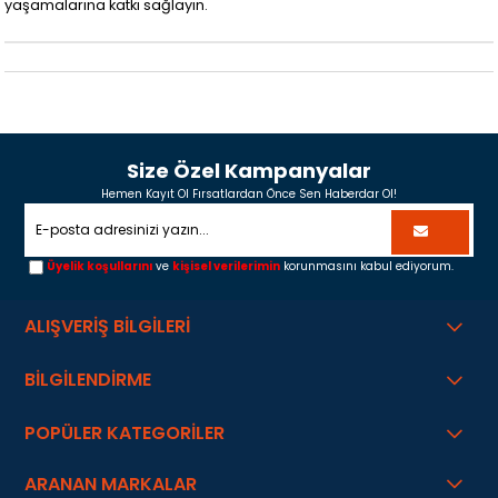
yaşamalarına katkı sağlayın.
Size Özel Kampanyalar
Hemen Kayıt Ol Fırsatlardan Önce Sen Haberdar Ol!
Üyelik koşullarını
ve
kişisel verilerimin
korunmasını kabul ediyorum.
ALIŞVERİŞ BİLGİLERİ
BİLGİLENDİRME
POPÜLER KATEGORİLER
ARANAN MARKALAR