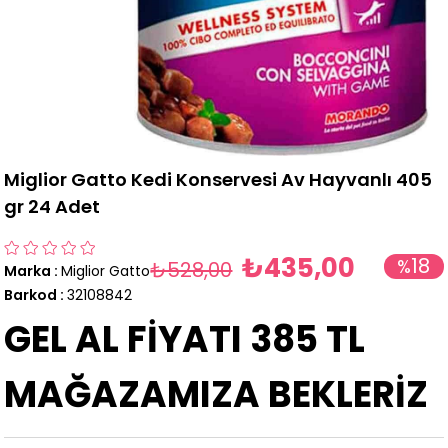
Miglior Gatto Kedi Konservesi Av Hayvanlı 405
gr 24 Adet
₺435,00
18
%
₺528,00
Marka
:
Miglior Gatto
İndirim
Barkod
:
32108842
GEL AL FİYATI 385 TL
MAĞAZAMIZA BEKLERİZ