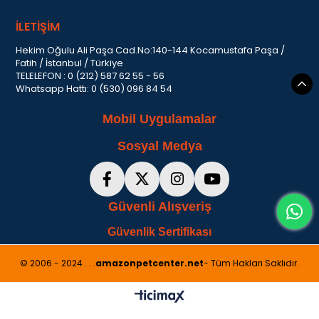
İLETİŞİM
Hekim Oğulu Ali Paşa Cad.No:140-144 Kocamustafa Paşa /
Fatih / İstanbul / Türkiye
TELELEFON : 0 (212) 587 62 55 - 56
Whatsapp Hattı: 0 (530) 096 84 54
Mobil Uygulamalar
Sosyal Medya
Güvenli Alışveriş
Güvenlik Sertifikası
© 2006 - 2024 . . .
amazonpetcenter.net
- Tüm Hakları Saklıdır.