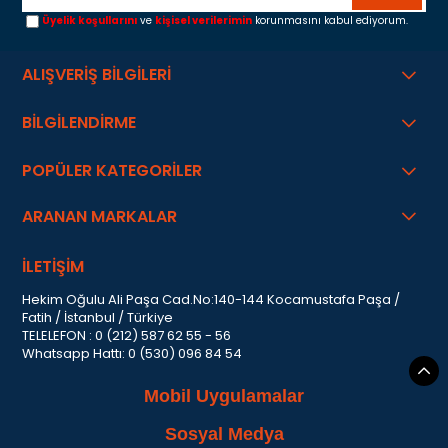
Üyelik koşullarını
ve
kişisel verilerimin
korunmasını kabul ediyorum.
ALIŞVERİŞ BİLGİLERİ
BİLGİLENDİRME
POPÜLER KATEGORİLER
ARANAN MARKALAR
İLETİŞİM
Hekim Oğulu Ali Paşa Cad.No:140-144 Kocamustafa Paşa /
Fatih / İstanbul / Türkiye
TELELEFON : 0 (212) 587 62 55 - 56
Whatsapp Hattı: 0 (530) 096 84 54
Mobil Uygulamalar
Sosyal Medya