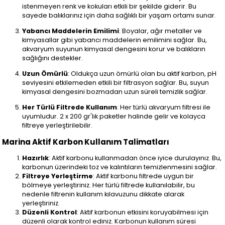
istenmeyen renk ve kokuları etkili bir şekilde giderir. Bu
sayede balıklarınız için daha sağlıklı bir yaşam ortamı sunar.
Yabancı Maddelerin Emilimi
: Boyalar, ağır metaller ve
kimyasallar gibi yabancı maddelerin emilimini sağlar. Bu,
akvaryum suyunun kimyasal dengesini korur ve balıkların
sağlığını destekler.
Uzun Ömürlü
: Oldukça uzun ömürlü olan bu aktif karbon, pH
seviyesini etkilemeden etkili bir filtrasyon sağlar. Bu, suyun
kimyasal dengesini bozmadan uzun süreli temizlik sağlar.
Her Türlü Filtrede Kullanım
: Her türlü akvaryum filtresi ile
uyumludur. 2 x 200 gr'lık paketler halinde gelir ve kolayca
filtreye yerleştirilebilir.
Marina Aktif Karbon Kullanım Talimatları
Hazırlık
: Aktif karbonu kullanmadan önce iyice durulayınız. Bu,
karbonun üzerindeki toz ve kalıntıların temizlenmesini sağlar.
Filtreye Yerleştirme
: Aktif karbonu filtrede uygun bir
bölmeye yerleştiriniz. Her türlü filtrede kullanılabilir, bu
nedenle filtrenin kullanım kılavuzunu dikkate alarak
yerleştiriniz.
Düzenli Kontrol
: Aktif karbonun etkisini koruyabilmesi için
düzenli olarak kontrol ediniz. Karbonun kullanım süresi