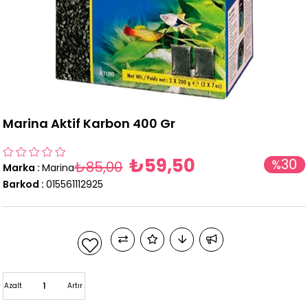
Marina Aktif Karbon 400 Gr
₺59,50
30
%
₺85,00
Marka
:
Marina
İndirim
Barkod
:
015561112925
Azalt
Artır