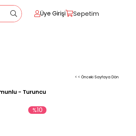
Sepetim
Üye Girişi
< < Önceki Sayfaya Dön
munlu - Turuncu
10
%
İndirim