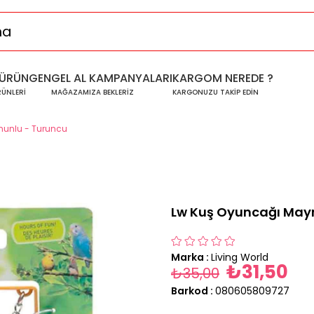
ÜRÜNGEN
GEL AL KAMPANYALARI
KARGOM NEREDE ?
RÜNLERİ
MAĞAZAMIZA BEKLERİZ
KARGONUZU TAKİP EDİN
unlu - Turuncu
Lw Kuş Oyuncağı May
Marka
:
Living World
₺31,50
₺35,00
Barkod
:
080605809727