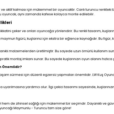
 aktif kalması için mükemmel bir oyuncaktır. Canlı turuncu renkteki bu 
 oyuncak, aynı zamanda kafese kolayca monte edilebilir.
ikleri
 dikkatini çeker ve onları oyuncağa yönlendirir. Bu renkli tasarım, kuşları
maymun figürü, kuşlarınız için ekstra bir eğlence kaynağıdır. Bu figür,
nıklı malzemelerden üretilmiştir. Bu sayede uzun ömürlü kullanım sun
ratik montaj imkanı sunar. Bu sayede kuşlarınızın oyun alanını hızlıca ge
n Önemlidir?
bir yaşam sürmesi için düzenli egzersiz yapmaları önemlidir. LW Kuş Oyu
da uyarılmasına yardımcı olur. İlgi çekici tasarımı sayesinde, kuşlarınızın 
l hem de zihinsel sağlığı için mükemmel bir seçimdir. Dayanıklı ve güv
ş Oyuncağı Maymunlu - Turuncu tam size göre!