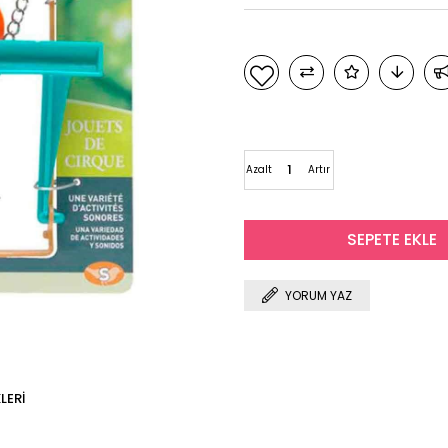
Azalt
Artır
YORUM YAZ
LERI