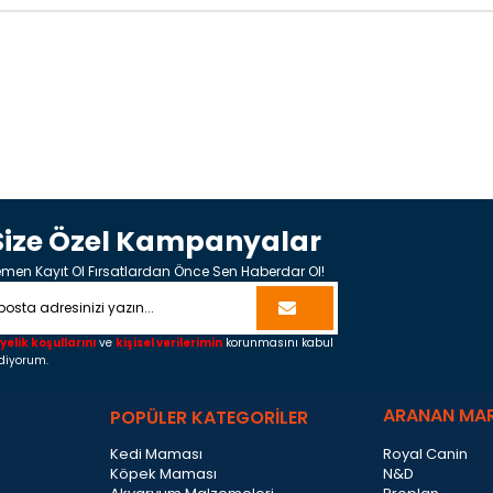
Size Özel Kampanyalar
men Kayıt Ol Fırsatlardan Önce Sen Haberdar Ol!
yelik koşullarını
ve
kişisel verilerimin
korunmasını kabul
diyorum.
ARANAN MA
POPÜLER KATEGORİLER
Kedi Maması
Royal Canin
Köpek Maması
N&D