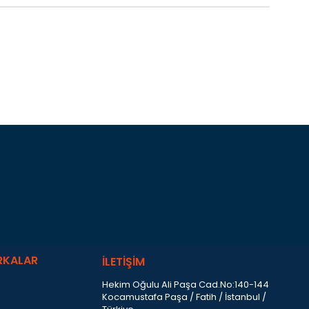
RKALAR
İLETİŞİM
Hekim Oğulu Ali Paşa Cad.No:140-144
Kocamustafa Paşa / Fatih / İstanbul /