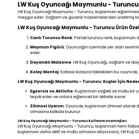
LW Kuş Oyuncağı Maymunlu - Turuncu
LW Kuş Oyuncağı Maymunlu - Turuncu, kuşlarınızın eğlenmesi ve
meşgul eder. Sağlam ve güvenli malzemelerden üretilmiş bu
LW Kuş Oyuncağı Maymunlu - Turuncu Ürün Özell
Canlı Turuncu Renk
: Parlak turuncu renk, kuşlarınızın
Maymun Figürü
: Oyuncağın üzerinde yer alan sevimli 
eder.
Dayanıklı Malzeme
: LW Kuş Oyuncağı, sağlam ve daya
Kolay Montaj
: Kafese kolayca takılabilen bu oyuncak, p
LW Kuş Oyuncağı Maymunlu - Turuncu: Kuşlar İçin Nede
Egzersiz ve Aktivite
: Kuşlarınızın sağlıklı ve mutlu 
teşvik eder ve onlara eğlenceli bir aktivite sunar.
Zihinsel Uyarım
: Oyuncak, kuşlarınızın zihinsel olarak 
olmasına katkıda bulunur.
LW Kuş Oyuncağı Maymunlu - Turuncu Kullanım Avantajları
LW Kuş Oyuncağı Maymunlu - Turuncu, kuşlarınızın hem fizikse
kuşlarınızın daha aktif ve mutlu olmasını istiyorsanız, LW Ku