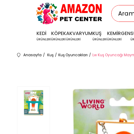
KEDİ
KÖPEK
AKVARYUM
KUŞ
KEMİRGEN
S
ÜRÜNLERİ
ÜRÜNLERİ
ÜRÜNLERİ
ÜRÜNLERİ
ÜRÜNLERİ
Ü
Anasayfa
Kuş
Kuş Oyuncakları
Lw Kuş Oyuncağı Maym