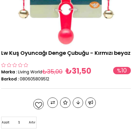
Lw Kuş Oyuncağı Denge Çubuğu - Kırmızı beyaz
₺31,50
10
%
₺35,00
Marka
:
Living World
İndirim
Barkod
:
080605809512
Azalt
Artır