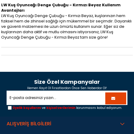
LW Kuş Oyuncağı Denge Çubuğu - Kırmızı Beyaz Kullanım
Avantajları
LW Kuş Oyuncağı Denge Çubuğu - Kırmızı Beyaz, kuşlarınızın hem
fiziksel hem de zihinsel sağlığı için mükemmel bir seçimdir. Dayanıklı
ve güvenli malzemesi ile uzun ömürlü kullanım sunar. Eğer siz de
kuşlarınızın daha aktif ve mutlu olmasını istiyorsanız, LW Kuş
Oyuncağı Denge Çubuğu - Kırmızı Beyaz tam size göre!
Size Özel Kampanyalar
Hemen Kayıt Ol Fırsatlardan Önce Sen Haberdar Ol!
Üyelik koşullarını
ve
kişisel verilerimin
korunmasını kabul ediyorum.
ALIŞVERİŞ BİLGİLERİ