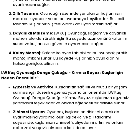
uyarılmasını sağlar.
Zilli Tasarım
: Oyuncağın üzerinde yer alan zil, kuşlarınızın
merakını uyandırır ve onları oynamaya teşvik eder. Bu sesli
tasarım, kuşlarınızın işitsel olarak da uyarılmasını sağlar.
Dayanıklı Malzeme
: LW Kuş Oyuncağı, sağlam ve dayanıklı
malzemelerden üretilmiştir. Bu sayede uzun ömürlü kullanım
sunar ve kuşlarınızın güvenle oynamasını sağlar.
Kolay Montaj
: Kafese kolayca takılabilen bu oyuncak, pratik
montaj imkanı sunar. Bu sayede kuşlarınızın oyun alanını
hızlıca genişletebilirsiniz.
LW Kuş Oyuncağı Denge Çubuğu - Kırmızı Beyaz: Kuşlar İçin
Neden Önemlidir?
Egzersiz ve Aktivite
: Kuşlarınızın sağlıklı ve mutlu bir yaşam
sürmesi için düzenli egzersiz yapmaları önemlidir. LW Kuş
Oyuncağı Denge Çubuğu - Kırmızı Beyaz, kuşlarınızın egzersiz
yapmasını teşvik eder ve onlara eğlenceli bir aktivite sunar.
Zihinsel Uyarım
: Oyuncak, kuşlarınızın zihinsel olarak da
uyarılmasına yardımcı olur. İlgi çekici ve zilli tasarımı
sayesinde, kuşlarınızın zihinsel faaliyetlerini artırır ve onların
daha zeki ve çevik olmasına katkıda bulunur.