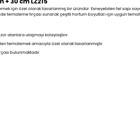
cm + 30 cm LZ215
ek için özel olarak tasarlanmış bir üründür. Esneyebilen tel sapı sayes
çüde temizleme fırçası sunarak çeşitli hortum boyutları için uygun temizl
zor alanlara ulaşmayı kolaylaştırır.
irleri temizlemek amacıyla özel olarak tasarlanmıştır.
ırçası bulunmaktadır.