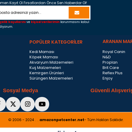
men Kayıt Ol Fırsatlardan Önce Sen Haberdar Ol!
yelik koşullarını
ve
kişisel verilerimin
korunmasını kabul
diyorum.
ARANAN MA
POPÜLER KATEGORİLER
Kedi Maması
Royal Canin
Köpek Maması
N&D
Akvaryum Malzemeleri
Proplan
Kuş Malzemeleri
Brit Care
Kemirgen Ürünleri
Reflex Plus
Sürüngen Malzemeleri
Enjoy
Sosyal Medya
Güvenli Alışveri
© 2006 - 2024 . . .
amazonpetcenter.net
- Tüm Hakları Saklıdır.