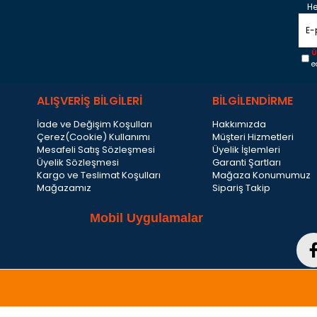
He
Ü
e
ALIŞVERİŞ BİLGİLERİ
BİLGİLENDİRME
İade ve Değişim Koşulları
Hakkımızda
Çerez(Cookie) Kullanımı
Müşteri Hizmetleri
Mesafeli Satış Sözleşmesi
Üyelik İşlemleri
Üyelik Sözleşmesi
Garanti Şartları
Kargo ve Teslimat Koşulları
Mağaza Konumumuz
Mağazamız
Sipariş Takip
Mobil Uygulamalar