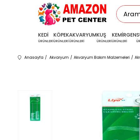
KEDİ
KÖPEK
AKVARYUM
KUŞ
KEMİRGEN
S
ÜRÜNLERİ
ÜRÜNLERİ
ÜRÜNLERİ
ÜRÜNLERİ
ÜRÜNLERİ
Ü
Anasayfa
Akvaryum
Akvaryum Bakım Malzemeleri
Ak