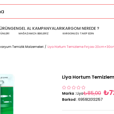
ÜRÜNGEN
GEL AL KAMPANYALARI
KARGOM NEREDE ?
RÜNLERİ
MAĞAZAMIZA BEKLERİZ
KARGONUZU TAKİP EDİN
varyum Temizlik Malzemeleri
Liya Hortum Temizleme Fırçası 20cm+30
Liya Hortum Temizle
₺7
₺85,00
Marka
:
Liya
Barkod
:
6951820132157