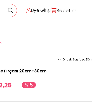
Sepetim
Üye Girişi
cm
< < Önceki Sayfaya Dön
me Fırçası 20cm+30cm
2,25
15
%
İndirim