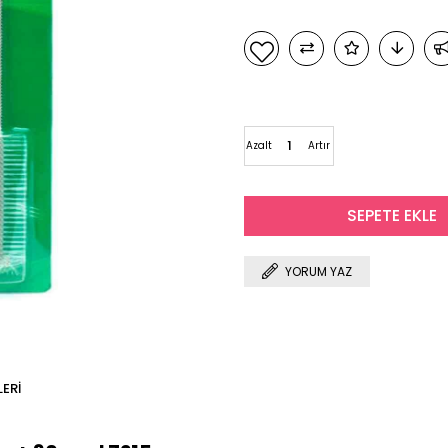
Azalt
Artır
YORUM YAZ
ERI