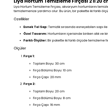
Liya Hortum Temizleme Fırçası 2 li 20 
Liya Hortum Temizleme Fırçası, akvaryum hortumlarını temizlem
temizlemenize yardımcı olur. Bu ürün, bir pakette iki farklı öl
Özellikler
Esnek Tel Sap:
Temizlik sırasında esneyebilen sapı ile 
Özel Tasarım:
Hortumların içerisinde biriken atık ve k
Farklı Ölçüler:
Bir pakette iki farklı ölçüde temizleme f
Ölçüler
Fırça 1:
Toplam Boyu: 30 cm
Fırça Bölümü Boyu: 10 cm
Fırça Çapı: 20 mm
Fırça 2:
Toplam Boyu: 20 cm
Fırça Bölümü Boyu: 8 cm
Fırça Çapı: 16 mm