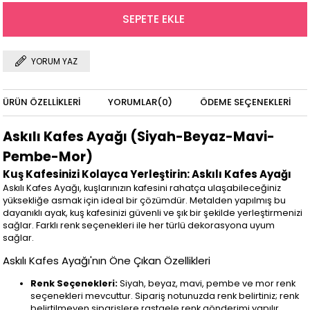
YORUM YAZ
ÜRÜN ÖZELLIKLERI
YORUMLAR
(0)
ÖDEME SEÇENEKLERI
Askılı Kafes Ayağı (Siyah-Beyaz-Mavi-
Pembe-Mor)
Kuş Kafesinizi Kolayca Yerleştirin: Askılı Kafes Ayağı
Askılı Kafes Ayağı, kuşlarınızın kafesini rahatça ulaşabileceğiniz
yüksekliğe asmak için ideal bir çözümdür. Metalden yapılmış bu
dayanıklı ayak, kuş kafesinizi güvenli ve şık bir şekilde yerleştirmenizi
sağlar. Farklı renk seçenekleri ile her türlü dekorasyona uyum
sağlar.
Askılı Kafes Ayağı'nın Öne Çıkan Özellikleri
Renk Seçenekleri:
Siyah, beyaz, mavi, pembe ve mor renk
seçenekleri mevcuttur. Sipariş notunuzda renk belirtiniz; renk
belirtilmeyen siparişlere rastgele renk gönderimi yapılır.