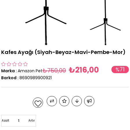
Kafes Ayağı (Siyah-Beyaz-Mavi-Pembe-Mor)
₺216,00
71
%
₺750,00
Marka
:
Amazon Pet
İndirim
Barkod
:
8690989900921
Azalt
Artır