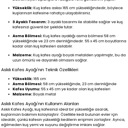
Yükseklik:
Kuş kafes askısı 165 cm yüksekliğindedir, böylece
kuşlarınızın kafesine rahatça ulaşabilirsiniz.
3 Ayaklı Tasarım:
3 ayaklı tasarımı ile stabilite sağlar ve kuş
kafesinizi güvenli bir şekilde tutar.
Asma Bölmesi:
Kuş kafes ayaklığı asma bölmesi 58 cm
yüksekliğinde ve 23 cm derinliğindedir. 55 x 45 cm boyutlarına
kadar olan kuş kafesleri asılabilir.
Malzeme:
Kuş kafes ayağı boyalı metalden yapılmıştır, bu da
uzun ömürlü ve dayanıklı olmasını sağlar.
Askılı Kafes Ayağı'nın Teknik Özellikleri
Yükseklik:
165 cm
Asma Bölmesi:
58 cm yüksekliğinde, 23 cm derinliğinde
Kafes Uyumu:
55 x 45 cm ye kadar olan kuş kafesleri
Malzeme:
Boyalı metal
Askılı Kafes Ayağı'nın Kullanım Alanları
Askılı Kafes Ayağı, kuş kafesinizi ideal bir yüksekliğe asarak,
kuşlarınızın bakımını kolaylaştırır. Özellikle kedi bulunan evler için
idealdir, çünkü kafesin yüksekliği kedilerin erişimini zorlaştırır. Ayrıca,
eğilmeden kuş yemi ve suyunu değiştirme imkanı sağlar.