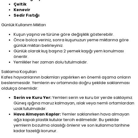
Çeltik
Kenevir
Sedir Fıstığı
Günlük Kullanım Miktarı
Kuşun yaşına ve türüne göre değişiklik gösterebilir.
Önce bolca veriniz, sonra kuşunuzun yeme miktarına göre
günlük miktarı belirleyiniz.
Günlük olarak kuş başına 2 yemek kaşığı yem konulması
önerilir.
Yemlikler her zaman dolu tutulmalıdır.
Saklama Koşulları
Kafes hayvanlarının bakımları yapılırken en önemli aşama onların
beslenmesidir. Yemlerin ev ortamında doğru şekilde saklanması
oldukça önemlidir:
Serin ve Kuru Yer:
Yemleri serin ve kuru bir yerde saklayınız.
Güneş ışığına maruz kalmayan, ıslak veya nemli ortamlardan
uzak tutulmalıdır.
Hava Almayan Kaplar:
Yemler saklanırken hava almayan
ağzı kapalı plastik kutular tercih edilmelidir. Bu şekilde
yemlerin bozulma olasılığı önlenir ve son kullanma tarihine
kadar tazeliği korunur.