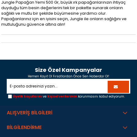
Jungle Papağan Yemi 500 Gr, büyük ırk papağanlarınızın ihtiyaç
duyduğu tüm besin değerlerini tek bir pakette sunarak onların
sağlıklı ve mutlu bir şekilde büyümesine yardımcı olur.
Papağanlarınız için en iyisini seçin, Jungle ile onların sağlığını ve
mutluluğunu güvence altına alın!
Size Özel Kampanyalar
Hemen Kayıt Ol Fırsatlardan Önce Sen Haberdar Ol!
Üyelik koşullarını
ve
kişisel verilerimin
korunmasını kabul ediyorum.
ALIŞVERİŞ BİLGİLERİ
BİLGİLENDİRME