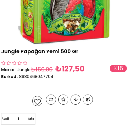
Jungle Papağan Yemi 500 Gr
₺127,50
15
%
₺150,00
Marka
:
Jungle
İndirim
Barkod
:
8680468047704
Azalt
Artır