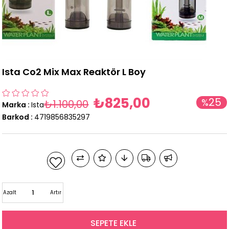
Ista Co2 Mix Max Reaktör L Boy
₺825,00
25
%
₺1.100,00
Marka
:
Ista
İndirim
Barkod
:
4719856835297
Azalt
Artır