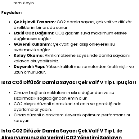
temizleyin.
Faydaları
Çok İşlevli Tasarım:
CO2 damla sayacı, çek valf ve difüzör
özelliklerini bir arada sunar.
Etkili CO2 Dağılımı:
CO2 gazının suya maksimum etkiyle
dağılmasını sağlar.
Güvenli Kullanım:
Çek valf, geri akışı önleyerek su
sızdırmazlık sağlar.
Kolay Okuma:
Akrilik malzeme sayesinde damla sayacını
kolayca okuyabilirsiniz.
Dayanıklı Yapı:
Yüksek kaliteli malzemelerden üretilmiştir ve
uzun ömürlüdür.
Ista CO2 Difüzör Damla Sayacı Çek Valf V Tip L İpuçları
Cihazın bağlantı noktalarının sıkı olduğundan ve su
sızdırmazlık sağladığından emin olun.
CO2 akışını düzenli olarak kontrol edin ve gerektiğinde
ayarlamalar yapın.
Cihazı düzenli olarak temizleyerek optimum performansını
koruyun.
Ista CO2 Difüzör Damla Sayacı Çek Valf V Tip L ile
Akvaryumunuzda Verimli CO2 Yönetimi Sağlayın