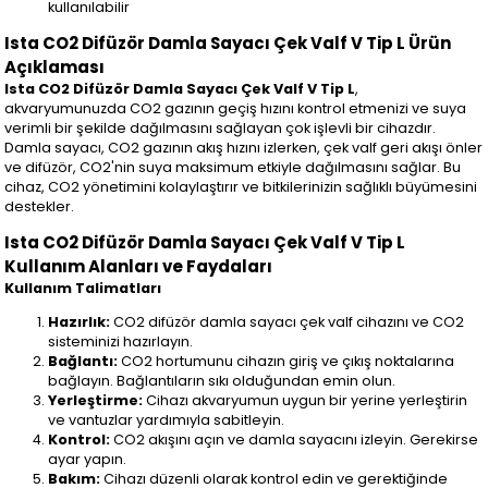
kullanılabilir
Ista CO2 Difüzör Damla Sayacı Çek Valf V Tip L Ürün
Açıklaması
Ista CO2 Difüzör Damla Sayacı Çek Valf V Tip L
,
akvaryumunuzda CO2 gazının geçiş hızını kontrol etmenizi ve suya
verimli bir şekilde dağılmasını sağlayan çok işlevli bir cihazdır.
Damla sayacı, CO2 gazının akış hızını izlerken, çek valf geri akışı önler
ve difüzör, CO2'nin suya maksimum etkiyle dağılmasını sağlar. Bu
cihaz, CO2 yönetimini kolaylaştırır ve bitkilerinizin sağlıklı büyümesini
destekler.
Ista CO2 Difüzör Damla Sayacı Çek Valf V Tip L
Kullanım Alanları ve Faydaları
Kullanım Talimatları
Hazırlık:
CO2 difüzör damla sayacı çek valf cihazını ve CO2
sisteminizi hazırlayın.
Bağlantı:
CO2 hortumunu cihazın giriş ve çıkış noktalarına
bağlayın. Bağlantıların sıkı olduğundan emin olun.
Yerleştirme:
Cihazı akvaryumun uygun bir yerine yerleştirin
ve vantuzlar yardımıyla sabitleyin.
Kontrol:
CO2 akışını açın ve damla sayacını izleyin. Gerekirse
ayar yapın.
Bakım:
Cihazı düzenli olarak kontrol edin ve gerektiğinde