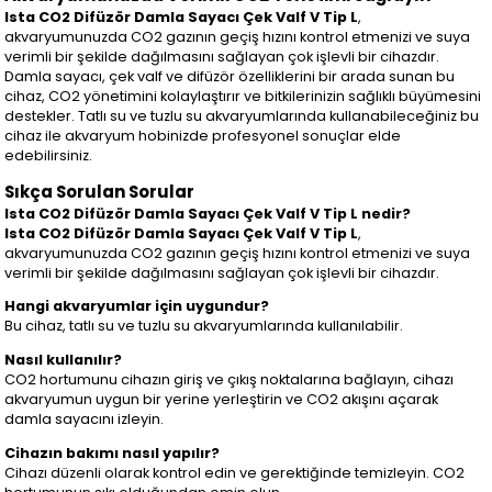
Ista CO2 Difüzör Damla Sayacı Çek Valf V Tip L
,
akvaryumunuzda CO2 gazının geçiş hızını kontrol etmenizi ve suya
verimli bir şekilde dağılmasını sağlayan çok işlevli bir cihazdır.
Damla sayacı, çek valf ve difüzör özelliklerini bir arada sunan bu
cihaz, CO2 yönetimini kolaylaştırır ve bitkilerinizin sağlıklı büyümesini
destekler. Tatlı su ve tuzlu su akvaryumlarında kullanabileceğiniz bu
cihaz ile akvaryum hobinizde profesyonel sonuçlar elde
edebilirsiniz.
Sıkça Sorulan Sorular
Ista CO2 Difüzör Damla Sayacı Çek Valf V Tip L nedir?
Ista CO2 Difüzör Damla Sayacı Çek Valf V Tip L
,
akvaryumunuzda CO2 gazının geçiş hızını kontrol etmenizi ve suya
verimli bir şekilde dağılmasını sağlayan çok işlevli bir cihazdır.
Hangi akvaryumlar için uygundur?
Bu cihaz, tatlı su ve tuzlu su akvaryumlarında kullanılabilir.
Nasıl kullanılır?
CO2 hortumunu cihazın giriş ve çıkış noktalarına bağlayın, cihazı
akvaryumun uygun bir yerine yerleştirin ve CO2 akışını açarak
damla sayacını izleyin.
Cihazın bakımı nasıl yapılır?
Cihazı düzenli olarak kontrol edin ve gerektiğinde temizleyin. CO2