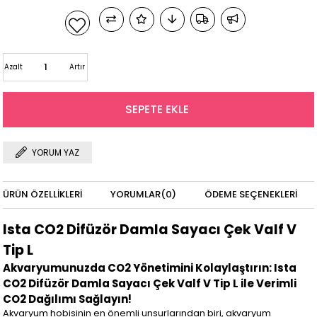
Azalt
Artır
YORUM YAZ
ÜRÜN ÖZELLIKLERI
YORUMLAR
(0)
ÖDEME SEÇENEKLERI
Ista CO2 Difüzör Damla Sayacı Çek Valf V
Tip L
Akvaryumunuzda CO2 Yönetimini Kolaylaştırın: Ista
CO2 Difüzör Damla Sayacı Çek Valf V Tip L ile Verimli
CO2 Dağılımı Sağlayın!
Akvaryum hobisinin en önemli unsurlarından biri, akvaryum