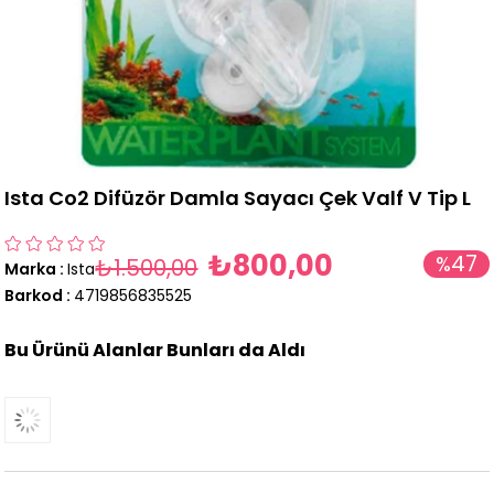
Ista Co2 Difüzör Damla Sayacı Çek Valf V Tip L
₺800,00
47
%
₺1.500,00
Marka
:
Ista
İndirim
Barkod
:
4719856835525
Bu Ürünü Alanlar Bunları da Aldı