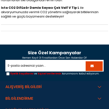
hortumunun sıkı olduğundan emin olun.
Ista CO2 Difüzör Damla Sayacı Çek Valf V Tip L
ile
akvaryumunuzda verimli CO2 yönetimi sağlayarak bitkilerinizin
sağlıklı ve güçlü büyümesini destekleyin!
Size Özel Kampanyalar
Hemen Kayıt Ol Fırsatlardan Önce Sen Haberdar Ol!
Üyelik koşullarını
ve
kişisel verilerimin
korunmasını kabul ediyorum.
ALIŞVERİŞ BİLGİLERİ
BİLGİLENDİRME