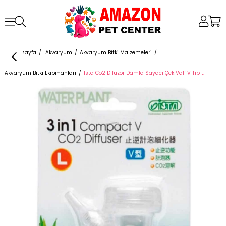
Anasayfa
Akvaryum
Akvaryum Bitki Malzemeleri
Akvaryum Bitki Ekipmanları
Ista Co2 Difüzör Damla Sayacı Çek Valf V Tip L