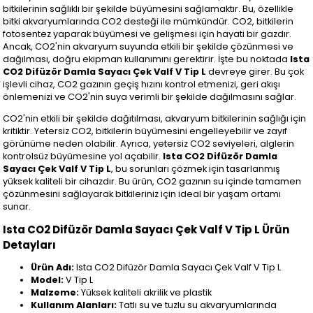
bitkilerinin sağlıklı bir şekilde büyümesini sağlamaktır. Bu, özellikle
bitki akvaryumlarında CO2 desteği ile mümkündür. CO2, bitkilerin
fotosentez yaparak büyümesi ve gelişmesi için hayati bir gazdır.
Ancak, CO2'nin akvaryum suyunda etkili bir şekilde çözünmesi ve
dağılması, doğru ekipman kullanımını gerektirir. İşte bu noktada
Ista
CO2 Difüzör Damla Sayacı Çek Valf V Tip L
devreye girer. Bu çok
işlevli cihaz, CO2 gazının geçiş hızını kontrol etmenizi, geri akışı
önlemenizi ve CO2'nin suya verimli bir şekilde dağılmasını sağlar.
CO2'nin etkili bir şekilde dağıtılması, akvaryum bitkilerinin sağlığı için
kritiktir. Yetersiz CO2, bitkilerin büyümesini engelleyebilir ve zayıf
görünüme neden olabilir. Ayrıca, yetersiz CO2 seviyeleri, alglerin
kontrolsüz büyümesine yol açabilir.
Ista CO2 Difüzör Damla
Sayacı Çek Valf V Tip L
, bu sorunları çözmek için tasarlanmış
yüksek kaliteli bir cihazdır. Bu ürün, CO2 gazının su içinde tamamen
çözünmesini sağlayarak bitkileriniz için ideal bir yaşam ortamı
sunar.
Ista CO2 Difüzör Damla Sayacı Çek Valf V Tip L Ürün
Detayları
Ürün Adı:
Ista CO2 Difüzör Damla Sayacı Çek Valf V Tip L
Model:
V Tip L
Malzeme:
Yüksek kaliteli akrilik ve plastik
Kullanım Alanları:
Tatlı su ve tuzlu su akvaryumlarında