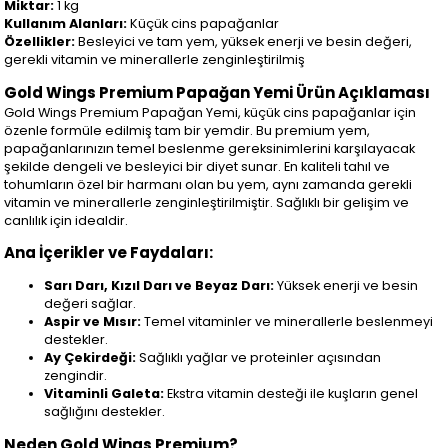
Miktar:
1 kg
Kullanım Alanları:
Küçük cins papağanlar
Özellikler:
Besleyici ve tam yem, yüksek enerji ve besin değeri,
gerekli vitamin ve minerallerle zenginleştirilmiş
Gold Wings Premium Papağan Yemi Ürün Açıklaması
Gold Wings Premium Papağan Yemi, küçük cins papağanlar için
özenle formüle edilmiş tam bir yemdir. Bu premium yem,
papağanlarınızın temel beslenme gereksinimlerini karşılayacak
şekilde dengeli ve besleyici bir diyet sunar. En kaliteli tahıl ve
tohumların özel bir harmanı olan bu yem, aynı zamanda gerekli
vitamin ve minerallerle zenginleştirilmiştir. Sağlıklı bir gelişim ve
canlılık için idealdir.
Ana İçerikler ve Faydaları:
Sarı Darı, Kızıl Darı ve Beyaz Darı:
Yüksek enerji ve besin
değeri sağlar.
Aspir ve Mısır:
Temel vitaminler ve minerallerle beslenmeyi
destekler.
Ay Çekirdeği:
Sağlıklı yağlar ve proteinler açısından
zengindir.
Vitaminli Galeta:
Ekstra vitamin desteği ile kuşların genel
sağlığını destekler.
Neden Gold Wings Premium?