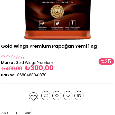
Gold Wings Premium Papağan Yemi 1 Kg
25
%
Marka
:
Gold Wings Premium
₺300,00
İndirim
₺400,00
Barkod
:
8680468041870
Azalt
Artır