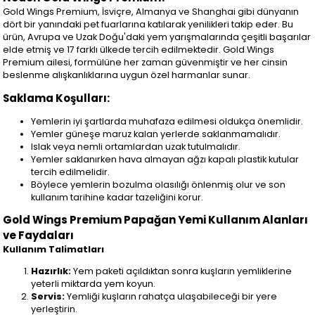
Gold Wings Premium, İsviçre, Almanya ve Shanghai gibi dünyanın
dört bir yanındaki pet fuarlarına katılarak yenilikleri takip eder. Bu
ürün, Avrupa ve Uzak Doğu'daki yem yarışmalarında çeşitli başarılar
elde etmiş ve 17 farklı ülkede tercih edilmektedir. Gold Wings
Premium ailesi, formülüne her zaman güvenmiştir ve her cinsin
beslenme alışkanlıklarına uygun özel harmanlar sunar.
Saklama Koşulları:
Yemlerin iyi şartlarda muhafaza edilmesi oldukça önemlidir.
Yemler güneşe maruz kalan yerlerde saklanmamalıdır.
Islak veya nemli ortamlardan uzak tutulmalıdır.
Yemler saklanırken hava almayan ağzı kapalı plastik kutular
tercih edilmelidir.
Böylece yemlerin bozulma olasılığı önlenmiş olur ve son
kullanım tarihine kadar tazeliğini korur.
Gold Wings Premium Papağan Yemi Kullanım Alanları
ve Faydaları
Kullanım Talimatları
Hazırlık:
Yem paketi açıldıktan sonra kuşların yemliklerine
yeterli miktarda yem koyun.
Servis:
Yemliği kuşların rahatça ulaşabileceği bir yere
yerleştirin.