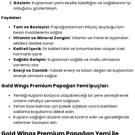
Gözlem:
Kuşlarınızın yemi keyifle tükettiğini ve sağlıklarının iyi
olduğunu gözlemleyin.
Faydaları
Tam ve Besleyici:
Papağanlarınızın ihtiyaç duyduğu tüm
besin maddelerini sağlar.
Vitamin ve Mineral Zengini:
Vitamin ve mineral açısından
eksiksiz destek sunar.
Kaliteli İçerik:
En kaliteli tahıl ve tohumlardan oluşan özel
harmanlı içerik.
Sağlıklı Gelişim:
Kuşlarınızın sağlıklı ve mutlu olmasına
yardımcı olur.
Enerji ve Canlılık:
Yüksek enerji ve besin değeri ile kuşlarınızın
enerjik olmasını sağlar.
Gold Wings Premium Papağan Yemi İpuçları
Yemliği kuşların kolayca ulaşabileceği bir yere yerleştirerek
onların rahatça yemesini sağlayın.
Yemin taze kalması için paketi açtıktan sonra belirtilen
saklama koşullarına dikkat edin.
Kuşların sağlığını düzenli olarak kontrol edin ve gerektiğinde
veteriner tavsiyesi alın.
Gold Wings Premium Papağan Yemi ile